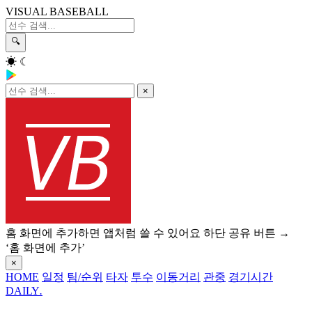
VISUAL BASEBALL
🔍
☀
☾
×
홈 화면에 추가하면 앱처럼 쓸 수 있어요
하단 공유 버튼 →
‘홈 화면에 추가’
×
HOME
일정
팀/순위
타자
투수
이동거리
관중
경기시간
DAILY
.