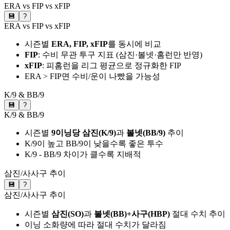
ERA vs FIP vs xFIP
💾
?
ERA vs FIP vs xFIP
시즌별
ERA, FIP, xFIP
를 동시에 비교
FIP
: 수비 무관 투구 지표 (삼진·볼넷·홈런만 반영)
xFIP
: 피홈런을 리그 평균으로 정규화한 FIP
ERA > FIP면 수비/운이 나빴을 가능성
K/9 & BB/9
💾
?
K/9 & BB/9
시즌별
9이닝당 삼진(K/9)
과
볼넷(BB/9)
추이
K/9이 높고 BB/9이 낮을수록 좋은 투수
K/9 - BB/9 차이가 클수록 지배적
삼진/사사구 추이
💾
?
삼진/사사구 추이
시즌별
삼진(SO)
과
볼넷(BB)+사구(HBP)
절대 수치 추이
이닝 소화량에 따라 절대 수치가 달라짐