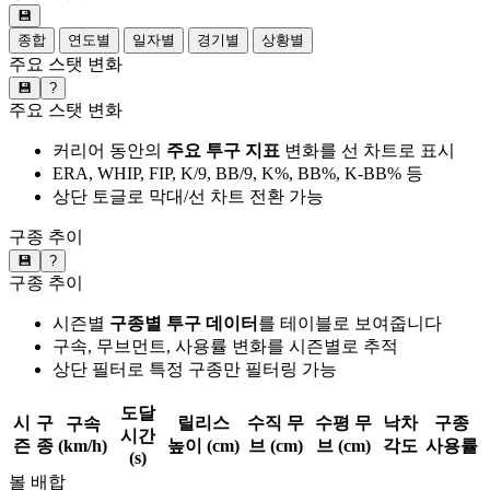
💾
종합
연도별
일자별
경기별
상황별
주요 스탯 변화
💾
?
주요 스탯 변화
커리어 동안의
주요 투구 지표
변화를 선 차트로 표시
ERA, WHIP, FIP, K/9, BB/9, K%, BB%, K-BB% 등
상단 토글로 막대/선 차트 전환 가능
구종 추이
💾
?
구종 추이
시즌별
구종별 투구 데이터
를 테이블로 보여줍니다
구속, 무브먼트, 사용률 변화를 시즌별로 추적
상단 필터로 특정 구종만 필터링 가능
도달
시
구
릴리스
수직 무
수평 무
낙차
구종
구속
시간
즌
종
(km/h)
높이 (cm)
브 (cm)
브 (cm)
각도
사용률
(s)
볼 배합