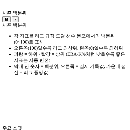
시즌 백분위
💾
?
시즌 백분위
각 지표를 리그 규정 도달 선수 분포에서의 백분위
(0~100)로 표시
오른쪽(100)일수록 리그 최상위, 왼쪽(0)일수록 최하위
파랑 = 하위 · 빨강 = 상위 (ERA·K%처럼 낮을수록 좋은
지표는 자동 반전)
막대 안 숫자 = 백분위, 오른쪽 = 실제 기록값, 가운데 점
선 = 리그 중앙값
주요 스탯