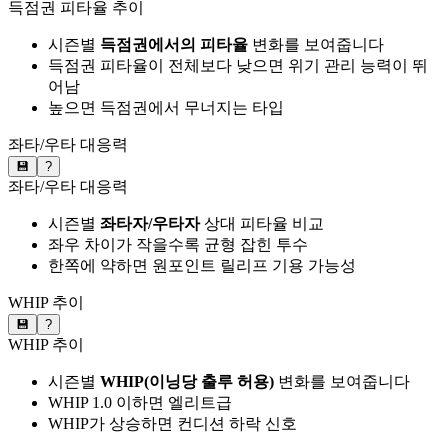
득점권 피타율 추이
시즌별
득점권에서의 피타율
변화를 보여줍니다
득점권 피타율이 전체보다 낮으면 위기 관리 능력이 뛰
어남
높으면 득점권에서 무너지는 타입
좌타/우타 대응력
💾
?
좌타/우타 대응력
시즌별
좌타자/우타자
상대 피타율 비교
좌우 차이가 작을수록 균형 잡힌 투수
한쪽에 약하면 원포인트 릴리프 기용 가능성
WHIP 추이
💾
?
WHIP 추이
시즌별
WHIP(이닝당 출루 허용)
변화를 보여줍니다
WHIP 1.0 이하면 엘리트급
WHIP가 상승하면 컨디션 하락 신호