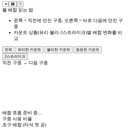
💾
?
볼 배합 읽는 법
왼쪽 = 직전에 던진 구종, 오른쪽 = 바로 다음에 던진 구
종
카운트 상황(유리·불리·2스트라이크)별 배합 변화를 비
교
전체
유리한 카운트
불리한 카운트
동등한 카운트
2스트라이크
직전 구종
→
다음 구종
배합 흐름 준비 중…
구종 사용 비율
초구 배합
(타석 첫 공)