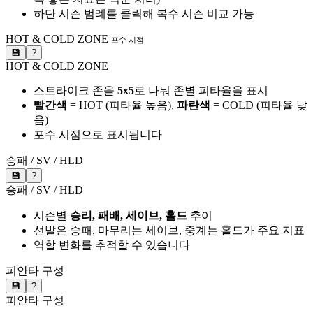
하단 시즌 범례를 클릭해 복수 시즌 비교 가능
HOT & COLD ZONE
포수 시점
💾
?
HOT & COLD ZONE
스트라이크 존을
5x5
로 나눠 존별 피타율을 표시
빨간색
= HOT (피타율 높음),
파란색
= COLD (피타율 낮
음)
포수 시점으로 표시됩니다
승패 / SV / HLD
💾
?
승패 / SV / HLD
시즌별
승리, 패배, 세이브, 홀드
추이
선발은 승패, 마무리는 세이브, 중계는 홀드가 주요 지표
역할 변화를 추적할 수 있습니다
피안타 구성
💾
?
피안타 구성