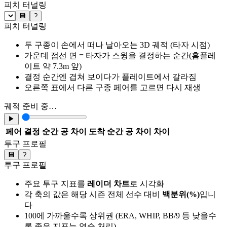
피치 터널링
💾
?
피치 터널링
두 구종이 손에서 떠나 날아오는 3D 궤적 (타자 시점)
가운데 점선 면 = 타자가 스윙을 결정하는 순간(홈플레
이트 약 7.3m 앞)
결정 순간엔 겹쳐 보이다가 플레이트에서 갈라짐
오른쪽 표에서 다른 구종 페어를 고르면 다시 재생
궤적 준비 중…
▶
페어
결정 순간 공 차이
도착 순간 공 차이
차이
투구 프로필
💾
?
투구 프로필
주요 투구 지표를
레이더 차트
로 시각화
각 축의 값은 해당 시즌 전체 선수 대비
백분위(%)
입니
다
100에 가까울수록 상위권 (ERA, WHIP, BB/9 등 낮을수
록 좋은 지표는 역순 처리)