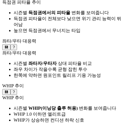
득점권 피타율 추이
시즌별
득점권에서의 피타율
변화를 보여줍니다
득점권 피타율이 전체보다 낮으면 위기 관리 능력이 뛰
어남
높으면 득점권에서 무너지는 타입
좌타/우타 대응력
💾
?
좌타/우타 대응력
시즌별
좌타자/우타자
상대 피타율 비교
좌우 차이가 작을수록 균형 잡힌 투수
한쪽에 약하면 원포인트 릴리프 기용 가능성
WHIP 추이
💾
?
WHIP 추이
시즌별
WHIP(이닝당 출루 허용)
변화를 보여줍니다
WHIP 1.0 이하면 엘리트급
WHIP가 상승하면 컨디션 하락 신호