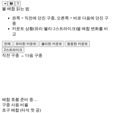
💾
?
볼 배합 읽는 법
왼쪽 = 직전에 던진 구종, 오른쪽 = 바로 다음에 던진 구
종
카운트 상황(유리·불리·2스트라이크)별 배합 변화를 비
교
전체
유리한 카운트
불리한 카운트
동등한 카운트
2스트라이크
직전 구종
→
다음 구종
배합 흐름 준비 중…
구종 사용 비율
초구 배합
(타석 첫 공)