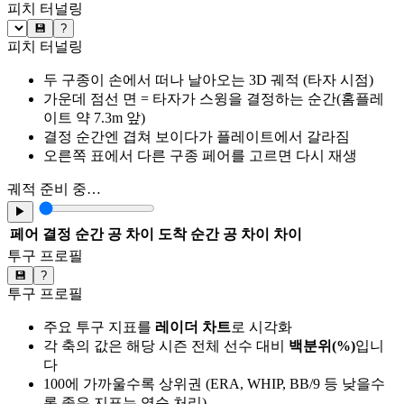
피치 터널링
💾
?
피치 터널링
두 구종이 손에서 떠나 날아오는 3D 궤적 (타자 시점)
가운데 점선 면 = 타자가 스윙을 결정하는 순간(홈플레
이트 약 7.3m 앞)
결정 순간엔 겹쳐 보이다가 플레이트에서 갈라짐
오른쪽 표에서 다른 구종 페어를 고르면 다시 재생
궤적 준비 중…
▶
페어
결정 순간 공 차이
도착 순간 공 차이
차이
투구 프로필
💾
?
투구 프로필
주요 투구 지표를
레이더 차트
로 시각화
각 축의 값은 해당 시즌 전체 선수 대비
백분위(%)
입니
다
100에 가까울수록 상위권 (ERA, WHIP, BB/9 등 낮을수
록 좋은 지표는 역순 처리)