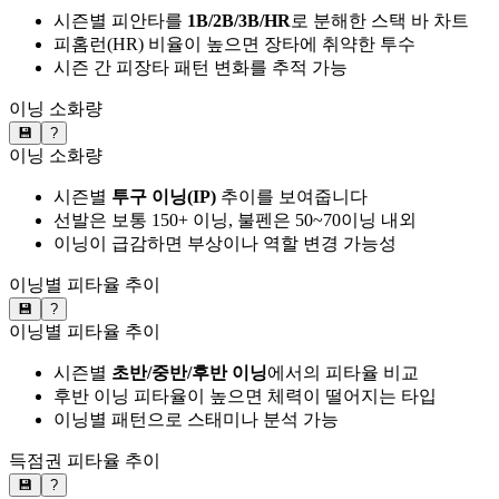
시즌별 피안타를
1B/2B/3B/HR
로 분해한 스택 바 차트
피홈런(HR) 비율이 높으면 장타에 취약한 투수
시즌 간 피장타 패턴 변화를 추적 가능
이닝 소화량
💾
?
이닝 소화량
시즌별
투구 이닝(IP)
추이를 보여줍니다
선발은 보통 150+ 이닝, 불펜은 50~70이닝 내외
이닝이 급감하면 부상이나 역할 변경 가능성
이닝별 피타율 추이
💾
?
이닝별 피타율 추이
시즌별
초반/중반/후반 이닝
에서의 피타율 비교
후반 이닝 피타율이 높으면 체력이 떨어지는 타입
이닝별 패턴으로 스태미나 분석 가능
득점권 피타율 추이
💾
?