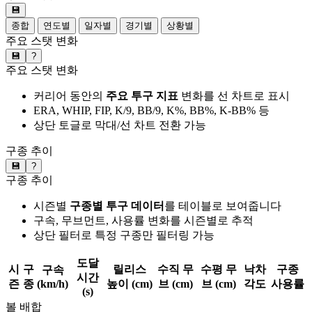
💾
종합
연도별
일자별
경기별
상황별
주요 스탯 변화
💾
?
주요 스탯 변화
커리어 동안의
주요 투구 지표
변화를 선 차트로 표시
ERA, WHIP, FIP, K/9, BB/9, K%, BB%, K-BB% 등
상단 토글로 막대/선 차트 전환 가능
구종 추이
💾
?
구종 추이
시즌별
구종별 투구 데이터
를 테이블로 보여줍니다
구속, 무브먼트, 사용률 변화를 시즌별로 추적
상단 필터로 특정 구종만 필터링 가능
도달
시
구
릴리스
수직 무
수평 무
낙차
구종
구속
시간
즌
종
(km/h)
높이 (cm)
브 (cm)
브 (cm)
각도
사용률
(s)
볼 배합