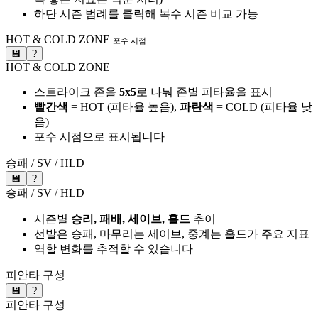
하단 시즌 범례를 클릭해 복수 시즌 비교 가능
HOT & COLD ZONE
포수 시점
💾
?
HOT & COLD ZONE
스트라이크 존을
5x5
로 나눠 존별 피타율을 표시
빨간색
= HOT (피타율 높음),
파란색
= COLD (피타율 낮
음)
포수 시점으로 표시됩니다
승패 / SV / HLD
💾
?
승패 / SV / HLD
시즌별
승리, 패배, 세이브, 홀드
추이
선발은 승패, 마무리는 세이브, 중계는 홀드가 주요 지표
역할 변화를 추적할 수 있습니다
피안타 구성
💾
?
피안타 구성