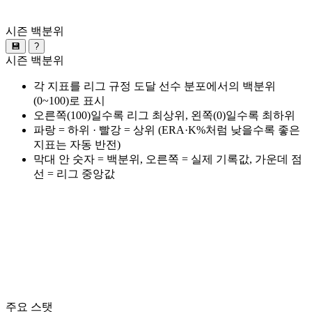
시즌 백분위
💾
?
시즌 백분위
각 지표를 리그 규정 도달 선수 분포에서의 백분위
(0~100)로 표시
오른쪽(100)일수록 리그 최상위, 왼쪽(0)일수록 최하위
파랑 = 하위 · 빨강 = 상위 (ERA·K%처럼 낮을수록 좋은
지표는 자동 반전)
막대 안 숫자 = 백분위, 오른쪽 = 실제 기록값, 가운데 점
선 = 리그 중앙값
주요 스탯