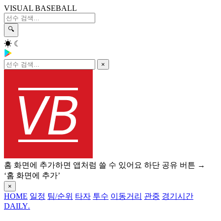
VISUAL BASEBALL
🔍
☀
☾
×
홈 화면에 추가하면 앱처럼 쓸 수 있어요
하단 공유 버튼 →
‘홈 화면에 추가’
×
HOME
일정
팀/순위
타자
투수
이동거리
관중
경기시간
DAILY
.