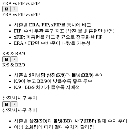
ERA vs FIP vs xFIP
💾
?
ERA vs FIP vs xFIP
시즌별
ERA, FIP, xFIP
를 동시에 비교
FIP
: 수비 무관 투구 지표 (삼진·볼넷·홈런만 반영)
xFIP
: 피홈런을 리그 평균으로 정규화한 FIP
ERA > FIP면 수비/운이 나빴을 가능성
K/9 & BB/9
💾
?
K/9 & BB/9
시즌별
9이닝당 삼진(K/9)
과
볼넷(BB/9)
추이
K/9이 높고 BB/9이 낮을수록 좋은 투수
K/9 - BB/9 차이가 클수록 지배적
삼진/사사구 추이
💾
?
삼진/사사구 추이
시즌별
삼진(SO)
과
볼넷(BB)+사구(HBP)
절대 수치 추이
이닝 소화량에 따라 절대 수치가 달라짐