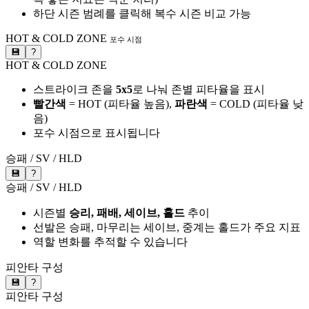
하단 시즌 범례를 클릭해 복수 시즌 비교 가능
HOT & COLD ZONE
포수 시점
💾
?
HOT & COLD ZONE
스트라이크 존을
5x5
로 나눠 존별 피타율을 표시
빨간색
= HOT (피타율 높음),
파란색
= COLD (피타율 낮
음)
포수 시점으로 표시됩니다
승패 / SV / HLD
💾
?
승패 / SV / HLD
시즌별
승리, 패배, 세이브, 홀드
추이
선발은 승패, 마무리는 세이브, 중계는 홀드가 주요 지표
역할 변화를 추적할 수 있습니다
피안타 구성
💾
?
피안타 구성