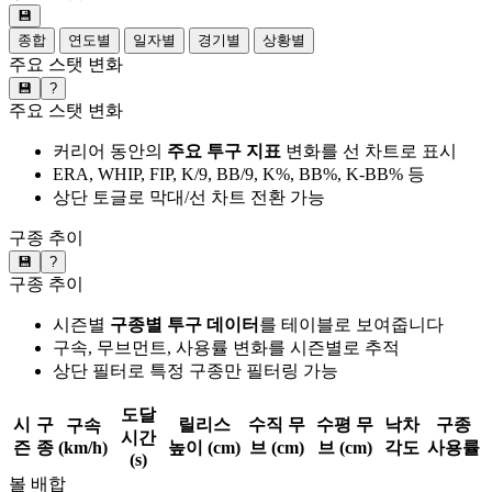
💾
종합
연도별
일자별
경기별
상황별
주요 스탯 변화
💾
?
주요 스탯 변화
커리어 동안의
주요 투구 지표
변화를 선 차트로 표시
ERA, WHIP, FIP, K/9, BB/9, K%, BB%, K-BB% 등
상단 토글로 막대/선 차트 전환 가능
구종 추이
💾
?
구종 추이
시즌별
구종별 투구 데이터
를 테이블로 보여줍니다
구속, 무브먼트, 사용률 변화를 시즌별로 추적
상단 필터로 특정 구종만 필터링 가능
도달
시
구
릴리스
수직 무
수평 무
낙차
구종
구속
시간
즌
종
(km/h)
높이 (cm)
브 (cm)
브 (cm)
각도
사용률
(s)
볼 배합