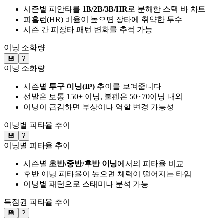
시즌별 피안타를
1B/2B/3B/HR
로 분해한 스택 바 차트
피홈런(HR) 비율이 높으면 장타에 취약한 투수
시즌 간 피장타 패턴 변화를 추적 가능
이닝 소화량
💾
?
이닝 소화량
시즌별
투구 이닝(IP)
추이를 보여줍니다
선발은 보통 150+ 이닝, 불펜은 50~70이닝 내외
이닝이 급감하면 부상이나 역할 변경 가능성
이닝별 피타율 추이
💾
?
이닝별 피타율 추이
시즌별
초반/중반/후반 이닝
에서의 피타율 비교
후반 이닝 피타율이 높으면 체력이 떨어지는 타입
이닝별 패턴으로 스태미나 분석 가능
득점권 피타율 추이
💾
?