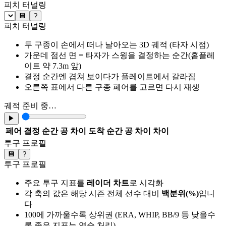
피치 터널링
💾
?
피치 터널링
두 구종이 손에서 떠나 날아오는 3D 궤적 (타자 시점)
가운데 점선 면 = 타자가 스윙을 결정하는 순간(홈플레
이트 약 7.3m 앞)
결정 순간엔 겹쳐 보이다가 플레이트에서 갈라짐
오른쪽 표에서 다른 구종 페어를 고르면 다시 재생
궤적 준비 중…
▶
페어
결정 순간 공 차이
도착 순간 공 차이
차이
투구 프로필
💾
?
투구 프로필
주요 투구 지표를
레이더 차트
로 시각화
각 축의 값은 해당 시즌 전체 선수 대비
백분위(%)
입니
다
100에 가까울수록 상위권 (ERA, WHIP, BB/9 등 낮을수
록 좋은 지표는 역순 처리)