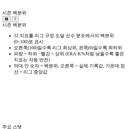
시즌 백분위
💾
?
시즌 백분위
각 지표를 리그 규정 도달 선수 분포에서의 백분위
(0~100)로 표시
오른쪽(100)일수록 리그 최상위, 왼쪽(0)일수록 최하위
파랑 = 하위 · 빨강 = 상위 (ERA·K%처럼 낮을수록 좋은
지표는 자동 반전)
막대 안 숫자 = 백분위, 오른쪽 = 실제 기록값, 가운데 점
선 = 리그 중앙값
주요 스탯