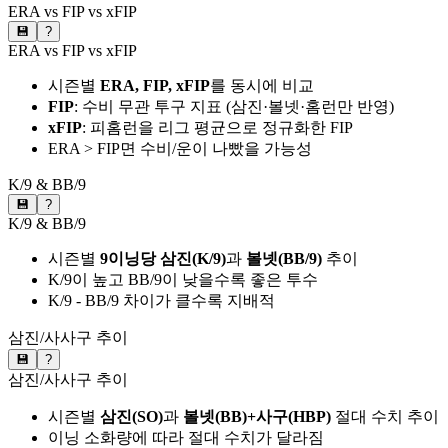
ERA vs FIP vs xFIP
💾
?
ERA vs FIP vs xFIP
시즌별
ERA, FIP, xFIP
를 동시에 비교
FIP
: 수비 무관 투구 지표 (삼진·볼넷·홈런만 반영)
xFIP
: 피홈런을 리그 평균으로 정규화한 FIP
ERA > FIP면 수비/운이 나빴을 가능성
K/9 & BB/9
💾
?
K/9 & BB/9
시즌별
9이닝당 삼진(K/9)
과
볼넷(BB/9)
추이
K/9이 높고 BB/9이 낮을수록 좋은 투수
K/9 - BB/9 차이가 클수록 지배적
삼진/사사구 추이
💾
?
삼진/사사구 추이
시즌별
삼진(SO)
과
볼넷(BB)+사구(HBP)
절대 수치 추이
이닝 소화량에 따라 절대 수치가 달라짐