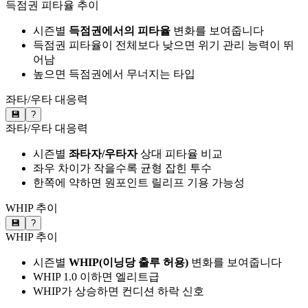
득점권 피타율 추이
시즌별
득점권에서의 피타율
변화를 보여줍니다
득점권 피타율이 전체보다 낮으면 위기 관리 능력이 뛰
어남
높으면 득점권에서 무너지는 타입
좌타/우타 대응력
💾
?
좌타/우타 대응력
시즌별
좌타자/우타자
상대 피타율 비교
좌우 차이가 작을수록 균형 잡힌 투수
한쪽에 약하면 원포인트 릴리프 기용 가능성
WHIP 추이
💾
?
WHIP 추이
시즌별
WHIP(이닝당 출루 허용)
변화를 보여줍니다
WHIP 1.0 이하면 엘리트급
WHIP가 상승하면 컨디션 하락 신호