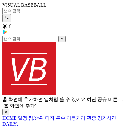
VISUAL BASEBALL
🔍
☀
☾
×
홈 화면에 추가하면 앱처럼 쓸 수 있어요
하단 공유 버튼 →
‘홈 화면에 추가’
×
HOME
일정
팀/순위
타자
투수
이동거리
관중
경기시간
DAILY
.