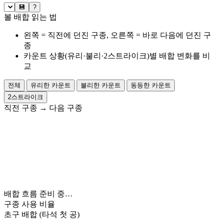
💾
?
볼 배합 읽는 법
왼쪽 = 직전에 던진 구종, 오른쪽 = 바로 다음에 던진 구
종
카운트 상황(유리·불리·2스트라이크)별 배합 변화를 비
교
전체
유리한 카운트
불리한 카운트
동등한 카운트
2스트라이크
직전 구종
→
다음 구종
배합 흐름 준비 중…
구종 사용 비율
초구 배합
(타석 첫 공)