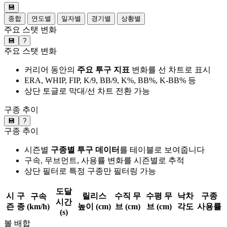
💾
종합
연도별
일자별
경기별
상황별
주요 스탯 변화
💾
?
주요 스탯 변화
커리어 동안의
주요 투구 지표
변화를 선 차트로 표시
ERA, WHIP, FIP, K/9, BB/9, K%, BB%, K-BB% 등
상단 토글로 막대/선 차트 전환 가능
구종 추이
💾
?
구종 추이
시즌별
구종별 투구 데이터
를 테이블로 보여줍니다
구속, 무브먼트, 사용률 변화를 시즌별로 추적
상단 필터로 특정 구종만 필터링 가능
도달
시
구
릴리스
수직 무
수평 무
낙차
구종
구속
시간
즌
종
(km/h)
높이 (cm)
브 (cm)
브 (cm)
각도
사용률
(s)
볼 배합