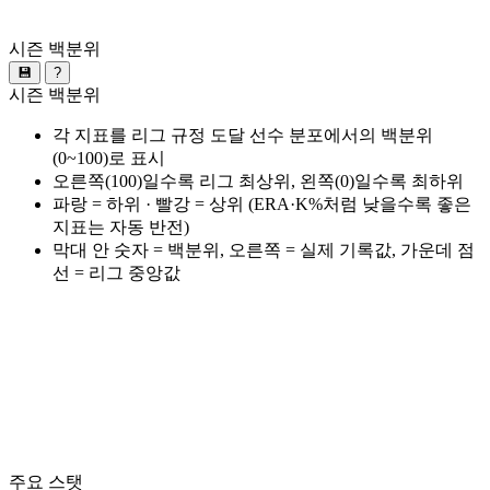
시즌 백분위
💾
?
시즌 백분위
각 지표를 리그 규정 도달 선수 분포에서의 백분위
(0~100)로 표시
오른쪽(100)일수록 리그 최상위, 왼쪽(0)일수록 최하위
파랑 = 하위 · 빨강 = 상위 (ERA·K%처럼 낮을수록 좋은
지표는 자동 반전)
막대 안 숫자 = 백분위, 오른쪽 = 실제 기록값, 가운데 점
선 = 리그 중앙값
주요 스탯