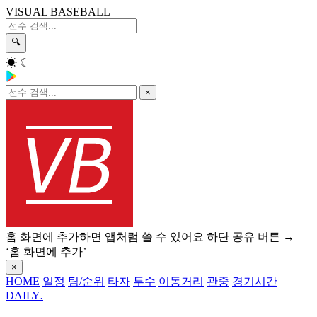
VISUAL BASEBALL
🔍
☀
☾
×
홈 화면에 추가하면 앱처럼 쓸 수 있어요
하단 공유 버튼 →
‘홈 화면에 추가’
×
HOME
일정
팀/순위
타자
투수
이동거리
관중
경기시간
DAILY
.