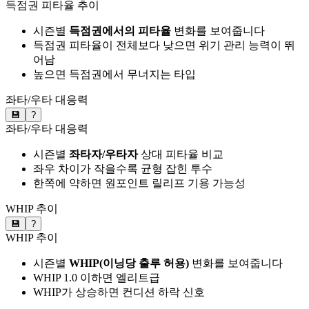
득점권 피타율 추이
시즌별
득점권에서의 피타율
변화를 보여줍니다
득점권 피타율이 전체보다 낮으면 위기 관리 능력이 뛰
어남
높으면 득점권에서 무너지는 타입
좌타/우타 대응력
💾
?
좌타/우타 대응력
시즌별
좌타자/우타자
상대 피타율 비교
좌우 차이가 작을수록 균형 잡힌 투수
한쪽에 약하면 원포인트 릴리프 기용 가능성
WHIP 추이
💾
?
WHIP 추이
시즌별
WHIP(이닝당 출루 허용)
변화를 보여줍니다
WHIP 1.0 이하면 엘리트급
WHIP가 상승하면 컨디션 하락 신호