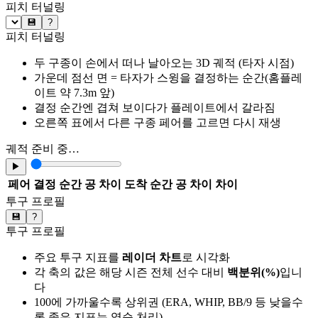
피치 터널링
💾
?
피치 터널링
두 구종이 손에서 떠나 날아오는 3D 궤적 (타자 시점)
가운데 점선 면 = 타자가 스윙을 결정하는 순간(홈플레
이트 약 7.3m 앞)
결정 순간엔 겹쳐 보이다가 플레이트에서 갈라짐
오른쪽 표에서 다른 구종 페어를 고르면 다시 재생
궤적 준비 중…
▶
페어
결정 순간 공 차이
도착 순간 공 차이
차이
투구 프로필
💾
?
투구 프로필
주요 투구 지표를
레이더 차트
로 시각화
각 축의 값은 해당 시즌 전체 선수 대비
백분위(%)
입니
다
100에 가까울수록 상위권 (ERA, WHIP, BB/9 등 낮을수
록 좋은 지표는 역순 처리)