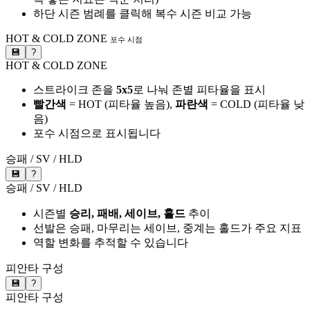
하단 시즌 범례를 클릭해 복수 시즌 비교 가능
HOT & COLD ZONE
포수 시점
💾
?
HOT & COLD ZONE
스트라이크 존을
5x5
로 나눠 존별 피타율을 표시
빨간색
= HOT (피타율 높음),
파란색
= COLD (피타율 낮
음)
포수 시점으로 표시됩니다
승패 / SV / HLD
💾
?
승패 / SV / HLD
시즌별
승리, 패배, 세이브, 홀드
추이
선발은 승패, 마무리는 세이브, 중계는 홀드가 주요 지표
역할 변화를 추적할 수 있습니다
피안타 구성
💾
?
피안타 구성