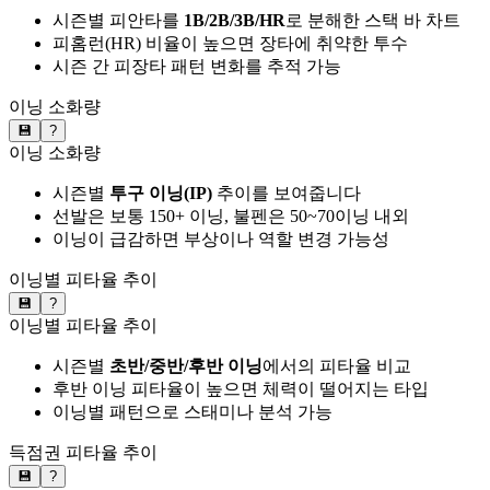
시즌별 피안타를
1B/2B/3B/HR
로 분해한 스택 바 차트
피홈런(HR) 비율이 높으면 장타에 취약한 투수
시즌 간 피장타 패턴 변화를 추적 가능
이닝 소화량
💾
?
이닝 소화량
시즌별
투구 이닝(IP)
추이를 보여줍니다
선발은 보통 150+ 이닝, 불펜은 50~70이닝 내외
이닝이 급감하면 부상이나 역할 변경 가능성
이닝별 피타율 추이
💾
?
이닝별 피타율 추이
시즌별
초반/중반/후반 이닝
에서의 피타율 비교
후반 이닝 피타율이 높으면 체력이 떨어지는 타입
이닝별 패턴으로 스태미나 분석 가능
득점권 피타율 추이
💾
?