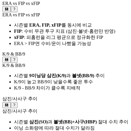
ERA vs FIP vs xFIP
💾
?
ERA vs FIP vs xFIP
시즌별
ERA, FIP, xFIP
를 동시에 비교
FIP
: 수비 무관 투구 지표 (삼진·볼넷·홈런만 반영)
xFIP
: 피홈런을 리그 평균으로 정규화한 FIP
ERA > FIP면 수비/운이 나빴을 가능성
K/9 & BB/9
💾
?
K/9 & BB/9
시즌별
9이닝당 삼진(K/9)
과
볼넷(BB/9)
추이
K/9이 높고 BB/9이 낮을수록 좋은 투수
K/9 - BB/9 차이가 클수록 지배적
삼진/사사구 추이
💾
?
삼진/사사구 추이
시즌별
삼진(SO)
과
볼넷(BB)+사구(HBP)
절대 수치 추이
이닝 소화량에 따라 절대 수치가 달라짐