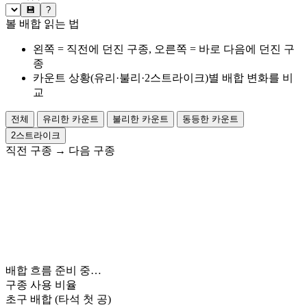
💾
?
볼 배합 읽는 법
왼쪽 = 직전에 던진 구종, 오른쪽 = 바로 다음에 던진 구
종
카운트 상황(유리·불리·2스트라이크)별 배합 변화를 비
교
전체
유리한 카운트
불리한 카운트
동등한 카운트
2스트라이크
직전 구종
→
다음 구종
배합 흐름 준비 중…
구종 사용 비율
초구 배합
(타석 첫 공)