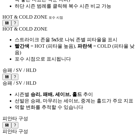
하단 시즌 범례를 클릭해 복수 시즌 비교 가능
HOT & COLD ZONE
포수 시점
💾
?
HOT & COLD ZONE
스트라이크 존을
5x5
로 나눠 존별 피타율을 표시
빨간색
= HOT (피타율 높음),
파란색
= COLD (피타율 낮
음)
포수 시점으로 표시됩니다
승패 / SV / HLD
💾
?
승패 / SV / HLD
시즌별
승리, 패배, 세이브, 홀드
추이
선발은 승패, 마무리는 세이브, 중계는 홀드가 주요 지표
역할 변화를 추적할 수 있습니다
피안타 구성
💾
?
피안타 구성