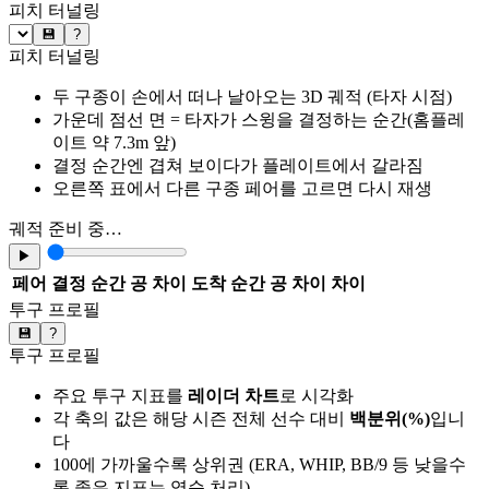
피치 터널링
💾
?
피치 터널링
두 구종이 손에서 떠나 날아오는 3D 궤적 (타자 시점)
가운데 점선 면 = 타자가 스윙을 결정하는 순간(홈플레
이트 약 7.3m 앞)
결정 순간엔 겹쳐 보이다가 플레이트에서 갈라짐
오른쪽 표에서 다른 구종 페어를 고르면 다시 재생
궤적 준비 중…
▶
페어
결정 순간 공 차이
도착 순간 공 차이
차이
투구 프로필
💾
?
투구 프로필
주요 투구 지표를
레이더 차트
로 시각화
각 축의 값은 해당 시즌 전체 선수 대비
백분위(%)
입니
다
100에 가까울수록 상위권 (ERA, WHIP, BB/9 등 낮을수
록 좋은 지표는 역순 처리)