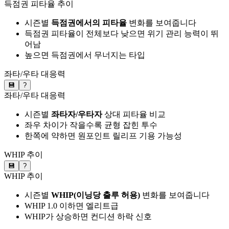
득점권 피타율 추이
시즌별
득점권에서의 피타율
변화를 보여줍니다
득점권 피타율이 전체보다 낮으면 위기 관리 능력이 뛰
어남
높으면 득점권에서 무너지는 타입
좌타/우타 대응력
💾
?
좌타/우타 대응력
시즌별
좌타자/우타자
상대 피타율 비교
좌우 차이가 작을수록 균형 잡힌 투수
한쪽에 약하면 원포인트 릴리프 기용 가능성
WHIP 추이
💾
?
WHIP 추이
시즌별
WHIP(이닝당 출루 허용)
변화를 보여줍니다
WHIP 1.0 이하면 엘리트급
WHIP가 상승하면 컨디션 하락 신호