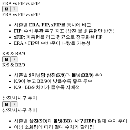
ERA vs FIP vs xFIP
💾
?
ERA vs FIP vs xFIP
시즌별
ERA, FIP, xFIP
를 동시에 비교
FIP
: 수비 무관 투구 지표 (삼진·볼넷·홈런만 반영)
xFIP
: 피홈런을 리그 평균으로 정규화한 FIP
ERA > FIP면 수비/운이 나빴을 가능성
K/9 & BB/9
💾
?
K/9 & BB/9
시즌별
9이닝당 삼진(K/9)
과
볼넷(BB/9)
추이
K/9이 높고 BB/9이 낮을수록 좋은 투수
K/9 - BB/9 차이가 클수록 지배적
삼진/사사구 추이
💾
?
삼진/사사구 추이
시즌별
삼진(SO)
과
볼넷(BB)+사구(HBP)
절대 수치 추이
이닝 소화량에 따라 절대 수치가 달라짐