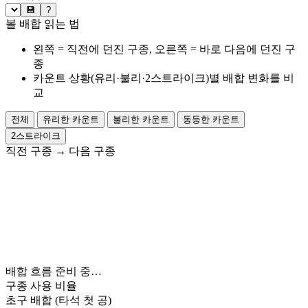
💾
?
볼 배합 읽는 법
왼쪽 = 직전에 던진 구종, 오른쪽 = 바로 다음에 던진 구
종
카운트 상황(유리·불리·2스트라이크)별 배합 변화를 비
교
전체
유리한 카운트
불리한 카운트
동등한 카운트
2스트라이크
직전 구종
→
다음 구종
배합 흐름 준비 중…
구종 사용 비율
초구 배합
(타석 첫 공)