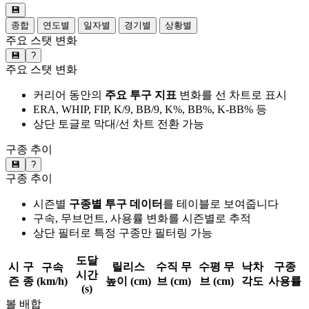
💾
종합
연도별
일자별
경기별
상황별
주요 스탯 변화
💾
?
주요 스탯 변화
커리어 동안의
주요 투구 지표
변화를 선 차트로 표시
ERA, WHIP, FIP, K/9, BB/9, K%, BB%, K-BB% 등
상단 토글로 막대/선 차트 전환 가능
구종 추이
💾
?
구종 추이
시즌별
구종별 투구 데이터
를 테이블로 보여줍니다
구속, 무브먼트, 사용률 변화를 시즌별로 추적
상단 필터로 특정 구종만 필터링 가능
도달
시
구
릴리스
수직 무
수평 무
낙차
구종
구속
시간
즌
종
(km/h)
높이 (cm)
브 (cm)
브 (cm)
각도
사용률
(s)
볼 배합