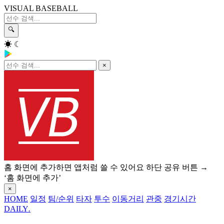
VISUAL BASEBALL
🔍
☀
☾
×
홈 화면에 추가하면 앱처럼 쓸 수 있어요
하단 공유 버튼 →
‘홈 화면에 추가’
×
HOME
일정
팀/순위
타자
투수
이동거리
관중
경기시간
DAILY
.