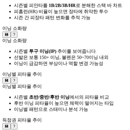
시즌별 피안타를
1B/2B/3B/HR
로 분해한 스택 바 차트
피홈런(HR) 비율이 높으면 장타에 취약한 투수
시즌 간 피장타 패턴 변화를 추적 가능
이닝 소화량
💾
?
이닝 소화량
시즌별
투구 이닝(IP)
추이를 보여줍니다
선발은 보통 150+ 이닝, 불펜은 50~70이닝 내외
이닝이 급감하면 부상이나 역할 변경 가능성
이닝별 피타율 추이
💾
?
이닝별 피타율 추이
시즌별
초반/중반/후반 이닝
에서의 피타율 비교
후반 이닝 피타율이 높으면 체력이 떨어지는 타입
이닝별 패턴으로 스태미나 분석 가능
득점권 피타율 추이
💾
?