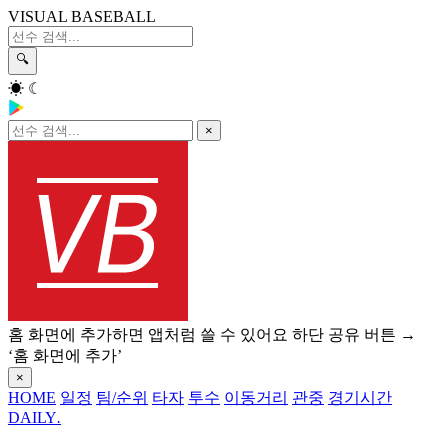
VISUAL BASEBALL
🔍
☀
☾
×
홈 화면에 추가하면 앱처럼 쓸 수 있어요
하단 공유 버튼 →
‘홈 화면에 추가’
×
HOME
일정
팀/순위
타자
투수
이동거리
관중
경기시간
DAILY
.