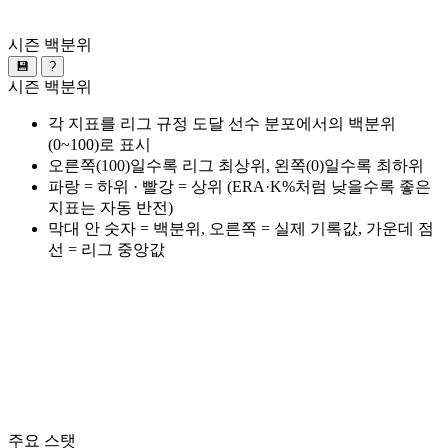
시즌 백분위
💾
?
시즌 백분위
각 지표를 리그 규정 도달 선수 분포에서의 백분위
(0~100)로 표시
오른쪽(100)일수록 리그 최상위, 왼쪽(0)일수록 최하위
파랑 = 하위 · 빨강 = 상위 (ERA·K%처럼 낮을수록 좋은
지표는 자동 반전)
막대 안 숫자 = 백분위, 오른쪽 = 실제 기록값, 가운데 점
선 = 리그 중앙값
주요 스탯