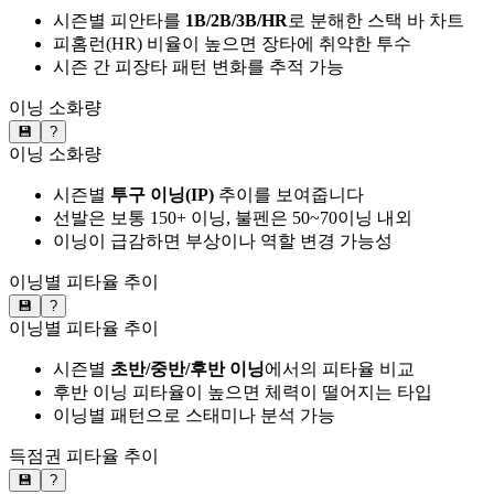
시즌별 피안타를
1B/2B/3B/HR
로 분해한 스택 바 차트
피홈런(HR) 비율이 높으면 장타에 취약한 투수
시즌 간 피장타 패턴 변화를 추적 가능
이닝 소화량
💾
?
이닝 소화량
시즌별
투구 이닝(IP)
추이를 보여줍니다
선발은 보통 150+ 이닝, 불펜은 50~70이닝 내외
이닝이 급감하면 부상이나 역할 변경 가능성
이닝별 피타율 추이
💾
?
이닝별 피타율 추이
시즌별
초반/중반/후반 이닝
에서의 피타율 비교
후반 이닝 피타율이 높으면 체력이 떨어지는 타입
이닝별 패턴으로 스태미나 분석 가능
득점권 피타율 추이
💾
?