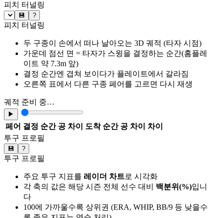
피치 터널링
💾
?
피치 터널링
두 구종이 손에서 떠나 날아오는 3D 궤적 (타자 시점)
가운데 점선 면 = 타자가 스윙을 결정하는 순간(홈플레
이트 약 7.3m 앞)
결정 순간엔 겹쳐 보이다가 플레이트에서 갈라짐
오른쪽 표에서 다른 구종 페어를 고르면 다시 재생
궤적 준비 중…
▶
페어
결정 순간 공 차이
도착 순간 공 차이
차이
투구 프로필
💾
?
투구 프로필
주요 투구 지표를
레이더 차트
로 시각화
각 축의 값은 해당 시즌 전체 선수 대비
백분위(%)
입니
다
100에 가까울수록 상위권 (ERA, WHIP, BB/9 등 낮을수
록 좋은 지표는 역순 처리)