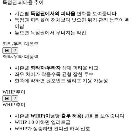
득점권 피타율 추이
시즌별
득점권에서의 피타율
변화를 보여줍니다
득점권 피타율이 전체보다 낮으면 위기 관리 능력이 뛰
어남
높으면 득점권에서 무너지는 타입
좌타/우타 대응력
💾
?
좌타/우타 대응력
시즌별
좌타자/우타자
상대 피타율 비교
좌우 차이가 작을수록 균형 잡힌 투수
한쪽에 약하면 원포인트 릴리프 기용 가능성
WHIP 추이
💾
?
WHIP 추이
시즌별
WHIP(이닝당 출루 허용)
변화를 보여줍니다
WHIP 1.0 이하면 엘리트급
WHIP가 상승하면 컨디션 하락 신호