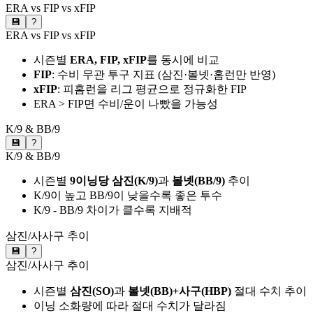
ERA vs FIP vs xFIP
💾
?
ERA vs FIP vs xFIP
시즌별
ERA, FIP, xFIP
를 동시에 비교
FIP
: 수비 무관 투구 지표 (삼진·볼넷·홈런만 반영)
xFIP
: 피홈런을 리그 평균으로 정규화한 FIP
ERA > FIP면 수비/운이 나빴을 가능성
K/9 & BB/9
💾
?
K/9 & BB/9
시즌별
9이닝당 삼진(K/9)
과
볼넷(BB/9)
추이
K/9이 높고 BB/9이 낮을수록 좋은 투수
K/9 - BB/9 차이가 클수록 지배적
삼진/사사구 추이
💾
?
삼진/사사구 추이
시즌별
삼진(SO)
과
볼넷(BB)+사구(HBP)
절대 수치 추이
이닝 소화량에 따라 절대 수치가 달라짐