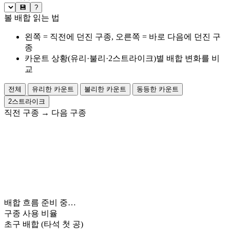
💾
?
볼 배합 읽는 법
왼쪽 = 직전에 던진 구종, 오른쪽 = 바로 다음에 던진 구
종
카운트 상황(유리·불리·2스트라이크)별 배합 변화를 비
교
전체
유리한 카운트
불리한 카운트
동등한 카운트
2스트라이크
직전 구종
→
다음 구종
배합 흐름 준비 중…
구종 사용 비율
초구 배합
(타석 첫 공)