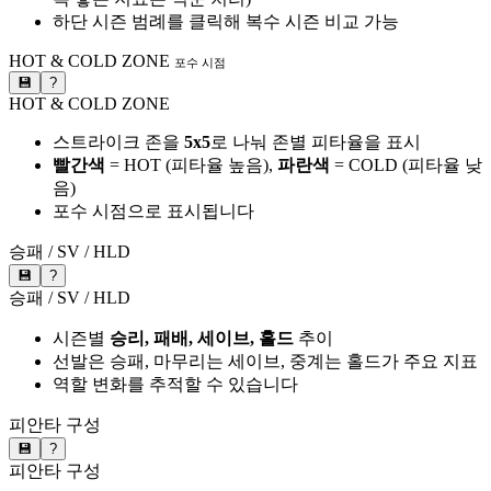
하단 시즌 범례를 클릭해 복수 시즌 비교 가능
HOT & COLD ZONE
포수 시점
💾
?
HOT & COLD ZONE
스트라이크 존을
5x5
로 나눠 존별 피타율을 표시
빨간색
= HOT (피타율 높음),
파란색
= COLD (피타율 낮
음)
포수 시점으로 표시됩니다
승패 / SV / HLD
💾
?
승패 / SV / HLD
시즌별
승리, 패배, 세이브, 홀드
추이
선발은 승패, 마무리는 세이브, 중계는 홀드가 주요 지표
역할 변화를 추적할 수 있습니다
피안타 구성
💾
?
피안타 구성