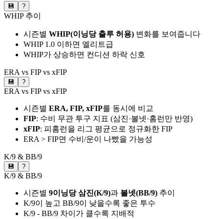
💾
?
WHIP 추이
시즌별
WHIP(이닝당 출루 허용)
변화를 보여줍니다
WHIP 1.0 이하면 엘리트급
WHIP가 상승하면 컨디션 하락 신호
ERA vs FIP vs xFIP
💾
?
ERA vs FIP vs xFIP
시즌별
ERA, FIP, xFIP
를 동시에 비교
FIP
: 수비 무관 투구 지표 (삼진·볼넷·홈런만 반영)
xFIP
: 피홈런을 리그 평균으로 정규화한 FIP
ERA > FIP면 수비/운이 나빴을 가능성
K/9 & BB/9
💾
?
K/9 & BB/9
시즌별
9이닝당 삼진(K/9)
과
볼넷(BB/9)
추이
K/9이 높고 BB/9이 낮을수록 좋은 투수
K/9 - BB/9 차이가 클수록 지배적