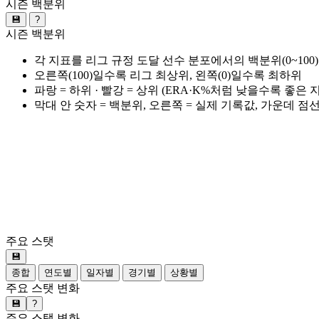
시즌 백분위
💾
?
시즌 백분위
각 지표를 리그 규정 도달 선수 분포에서의 백분위(0~100
오른쪽(100)일수록 리그 최상위, 왼쪽(0)일수록 최하위
파랑 = 하위 · 빨강 = 상위 (ERA·K%처럼 낮을수록 좋은
막대 안 숫자 = 백분위, 오른쪽 = 실제 기록값, 가운데 점
주요 스탯
💾
종합
연도별
일자별
경기별
상황별
주요 스탯 변화
💾
?
주요 스탯 변화