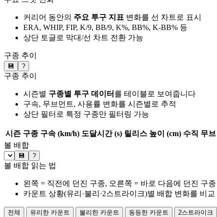
커리어 동안의
주요 투구 지표
변화를 선 차트로 표시
ERA, WHIP, FIP, K/9, BB/9, K%, BB%, K-BB% 등
상단 토글로 막대/선 차트 전환 가능
구종 추이
💾
?
구종 추이
시즌별
구종별 투구 데이터
를 테이블로 보여줍니다
구속, 무브먼트, 사용률 변화를 시즌별로 추적
상단 필터로 특정 구종만 필터링 가능
시즌
구종
구속 (km/h)
도달시간 (s)
릴리스 높이 (cm)
수직 무브 
볼 배합
💾
?
볼 배합 읽는 법
왼쪽 = 직전에 던진 구종, 오른쪽 = 바로 다음에 던진 구종
카운트 상황(유리·불리·2스트라이크)별 배합 변화를 비교
전체
유리한 카운트
불리한 카운트
동등한 카운트
2스트라이크