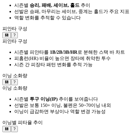
시즌별
승리, 패배, 세이브, 홀드
추이
선발은 승패, 마무리는 세이브, 중계는 홀드가 주요 지표
역할 변화를 추적할 수 있습니다
피안타 구성
💾
?
피안타 구성
시즌별 피안타를
1B/2B/3B/HR
로 분해한 스택 바 차트
피홈런(HR) 비율이 높으면 장타에 취약한 투수
시즌 간 피장타 패턴 변화를 추적 가능
이닝 소화량
💾
?
이닝 소화량
시즌별
투구 이닝(IP)
추이를 보여줍니다
선발은 보통 150+ 이닝, 불펜은 50~70이닝 내외
이닝이 급감하면 부상이나 역할 변경 가능성
이닝별 피타율 추이
💾
?