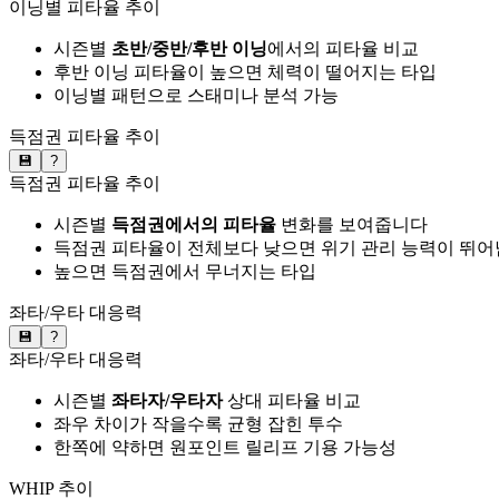
이닝별 피타율 추이
시즌별
초반/중반/후반 이닝
에서의 피타율 비교
후반 이닝 피타율이 높으면 체력이 떨어지는 타입
이닝별 패턴으로 스태미나 분석 가능
득점권 피타율 추이
💾
?
득점권 피타율 추이
시즌별
득점권에서의 피타율
변화를 보여줍니다
득점권 피타율이 전체보다 낮으면 위기 관리 능력이 뛰어
높으면 득점권에서 무너지는 타입
좌타/우타 대응력
💾
?
좌타/우타 대응력
시즌별
좌타자/우타자
상대 피타율 비교
좌우 차이가 작을수록 균형 잡힌 투수
한쪽에 약하면 원포인트 릴리프 기용 가능성
WHIP 추이