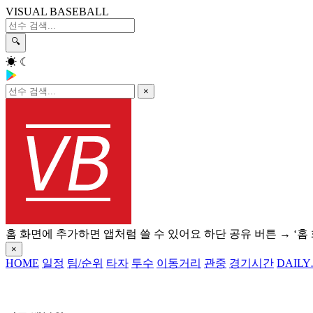
VISUAL BASEBALL
🔍
☀
☾
×
홈 화면에 추가하면 앱처럼 쓸 수 있어요
하단 공유 버튼 → ‘홈
×
HOME
일정
팀/순위
타자
투수
이동거리
관중
경기시간
DAILY