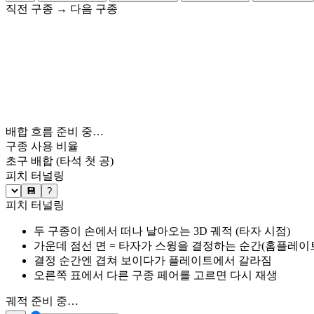
직전 구종
→
다음 구종
배합 흐름 준비 중…
구종 사용 비율
초구 배합
(타석 첫 공)
피치 터널링
💾
?
피치 터널링
두 구종이 손에서 떠나 날아오는 3D 궤적 (타자 시점)
가운데 점선 면 = 타자가 스윙을 결정하는 순간(홈플레이트 약
결정 순간엔 겹쳐 보이다가 플레이트에서 갈라짐
오른쪽 표에서 다른 구종 페어를 고르면 다시 재생
궤적 준비 중…