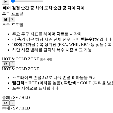
▶
페어
결정 순간 공 차이
도착 순간 공 차이
차이
투구 프로필
💾
?
투구 프로필
주요 투구 지표를
레이더 차트
로 시각화
각 축의 값은 해당 시즌 전체 선수 대비
백분위(%)
입니다
100에 가까울수록 상위권 (ERA, WHIP, BB/9 등 낮을수
하단 시즌 범례를 클릭해 복수 시즌 비교 가능
HOT & COLD ZONE
포수 시점
💾
?
HOT & COLD ZONE
스트라이크 존을
5x5
로 나눠 존별 피타율을 표시
빨간색
= HOT (피타율 높음),
파란색
= COLD (피타율 낮
포수 시점으로 표시됩니다
승패 / SV / HLD
💾
?
승패 / SV / HLD