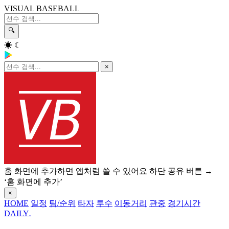
VISUAL BASEBALL
🔍
☀
☾
×
홈 화면에 추가하면 앱처럼 쓸 수 있어요
하단 공유 버튼 →
‘홈 화면에 추가’
×
HOME
일정
팀/순위
타자
투수
이동거리
관중
경기시간
DAILY
.