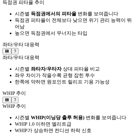
득점권 피타율 추이
시즌별
득점권에서의 피타율
변화를 보여줍니다
득점권 피타율이 전체보다 낮으면 위기 관리 능력이 뛰
어남
높으면 득점권에서 무너지는 타입
좌타/우타 대응력
💾
?
좌타/우타 대응력
시즌별
좌타자/우타자
상대 피타율 비교
좌우 차이가 작을수록 균형 잡힌 투수
한쪽에 약하면 원포인트 릴리프 기용 가능성
WHIP 추이
💾
?
WHIP 추이
시즌별
WHIP(이닝당 출루 허용)
변화를 보여줍니다
WHIP 1.0 이하면 엘리트급
WHIP가 상승하면 컨디션 하락 신호