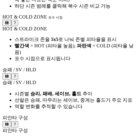
하단 시즌 범례를 클릭해 복수 시즌 비교 가능
HOT & COLD ZONE
포수 시점
💾
?
HOT & COLD ZONE
스트라이크 존을
5x5
로 나눠 존별 피타율을 표시
빨간색
= HOT (피타율 높음),
파란색
= COLD (피타율 낮
음)
포수 시점으로 표시됩니다
승패 / SV / HLD
💾
?
승패 / SV / HLD
시즌별
승리, 패배, 세이브, 홀드
추이
선발은 승패, 마무리는 세이브, 중계는 홀드가 주요 지표
역할 변화를 추적할 수 있습니다
피안타 구성
💾
?
피안타 구성