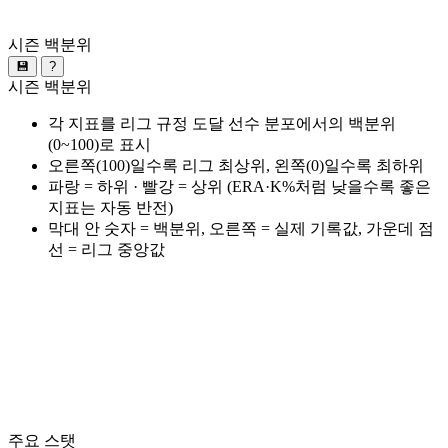
시즌 백분위
💾
?
시즌 백분위
각 지표를 리그 규정 도달 선수 분포에서의 백분위
(0~100)로 표시
오른쪽(100)일수록 리그 최상위, 왼쪽(0)일수록 최하위
파랑 = 하위 · 빨강 = 상위 (ERA·K%처럼 낮을수록 좋은
지표는 자동 반전)
막대 안 숫자 = 백분위, 오른쪽 = 실제 기록값, 가운데 점
선 = 리그 중앙값
주요 스탯