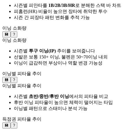
시즌별 피안타를
1B/2B/3B/HR
로 분해한 스택 바 차트
피홈런(HR) 비율이 높으면 장타에 취약한 투수
시즌 간 피장타 패턴 변화를 추적 가능
이닝 소화량
💾
?
이닝 소화량
시즌별
투구 이닝(IP)
추이를 보여줍니다
선발은 보통 150+ 이닝, 불펜은 50~70이닝 내외
이닝이 급감하면 부상이나 역할 변경 가능성
이닝별 피타율 추이
💾
?
이닝별 피타율 추이
시즌별
초반/중반/후반 이닝
에서의 피타율 비교
후반 이닝 피타율이 높으면 체력이 떨어지는 타입
이닝별 패턴으로 스태미나 분석 가능
득점권 피타율 추이
💾
?