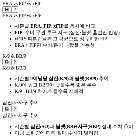
ERA vs FIP vs xFIP
💾
?
ERA vs FIP vs xFIP
시즌별
ERA, FIP, xFIP
를 동시에 비교
FIP
: 수비 무관 투구 지표 (삼진·볼넷·홈런만 반영)
xFIP
: 피홈런을 리그 평균으로 정규화한 FIP
ERA > FIP면 수비/운이 나빴을 가능성
K/9 & BB/9
💾
?
K/9 & BB/9
시즌별
9이닝당 삼진(K/9)
과
볼넷(BB/9)
추이
K/9이 높고 BB/9이 낮을수록 좋은 투수
K/9 - BB/9 차이가 클수록 지배적
삼진/사사구 추이
💾
?
삼진/사사구 추이
시즌별
삼진(SO)
과
볼넷(BB)+사구(HBP)
절대 수치 추이
이닝 소화량에 따라 절대 수치가 달라짐