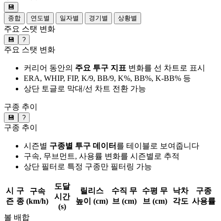
💾
종합
연도별
일자별
경기별
상황별
주요 스탯 변화
💾
?
주요 스탯 변화
커리어 동안의
주요 투구 지표
변화를 선 차트로 표시
ERA, WHIP, FIP, K/9, BB/9, K%, BB%, K-BB% 등
상단 토글로 막대/선 차트 전환 가능
구종 추이
💾
?
구종 추이
시즌별
구종별 투구 데이터
를 테이블로 보여줍니다
구속, 무브먼트, 사용률 변화를 시즌별로 추적
상단 필터로 특정 구종만 필터링 가능
도달
시
구
릴리스
수직 무
수평 무
낙차
구종
구속
시간
즌
종
(km/h)
높이 (cm)
브 (cm)
브 (cm)
각도
사용률
(s)
볼 배합