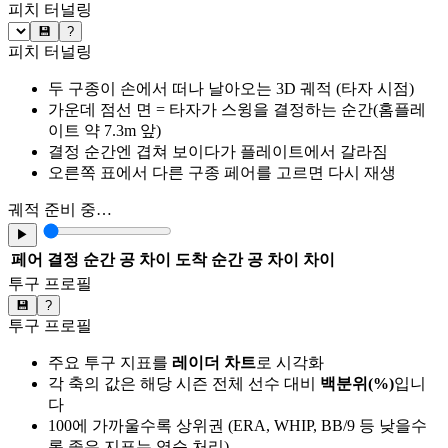
피치 터널링
💾
?
피치 터널링
두 구종이 손에서 떠나 날아오는 3D 궤적 (타자 시점)
가운데 점선 면 = 타자가 스윙을 결정하는 순간(홈플레
이트 약 7.3m 앞)
결정 순간엔 겹쳐 보이다가 플레이트에서 갈라짐
오른쪽 표에서 다른 구종 페어를 고르면 다시 재생
궤적 준비 중…
▶
페어
결정 순간 공 차이
도착 순간 공 차이
차이
투구 프로필
💾
?
투구 프로필
주요 투구 지표를
레이더 차트
로 시각화
각 축의 값은 해당 시즌 전체 선수 대비
백분위(%)
입니
다
100에 가까울수록 상위권 (ERA, WHIP, BB/9 등 낮을수
록 좋은 지표는 역순 처리)