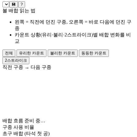
💾
?
볼 배합 읽는 법
왼쪽 = 직전에 던진 구종, 오른쪽 = 바로 다음에 던진 구
종
카운트 상황(유리·불리·2스트라이크)별 배합 변화를 비
교
전체
유리한 카운트
불리한 카운트
동등한 카운트
2스트라이크
직전 구종
→
다음 구종
배합 흐름 준비 중…
구종 사용 비율
초구 배합
(타석 첫 공)