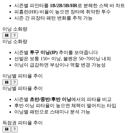
시즌별 피안타를
1B/2B/3B/HR
로 분해한 스택 바 차트
피홈런(HR) 비율이 높으면 장타에 취약한 투수
시즌 간 피장타 패턴 변화를 추적 가능
이닝 소화량
💾
?
이닝 소화량
시즌별
투구 이닝(IP)
추이를 보여줍니다
선발은 보통 150+ 이닝, 불펜은 50~70이닝 내외
이닝이 급감하면 부상이나 역할 변경 가능성
이닝별 피타율 추이
💾
?
이닝별 피타율 추이
시즌별
초반/중반/후반 이닝
에서의 피타율 비교
후반 이닝 피타율이 높으면 체력이 떨어지는 타입
이닝별 패턴으로 스태미나 분석 가능
득점권 피타율 추이
💾
?