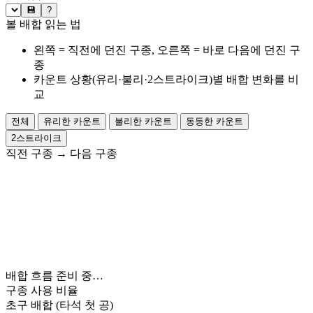
💾
?
볼 배합 읽는 법
왼쪽 = 직전에 던진 구종, 오른쪽 = 바로 다음에 던진 구
종
카운트 상황(유리·불리·2스트라이크)별 배합 변화를 비
교
전체
유리한 카운트
불리한 카운트
동등한 카운트
2스트라이크
직전 구종
→
다음 구종
배합 흐름 준비 중…
구종 사용 비율
초구 배합
(타석 첫 공)