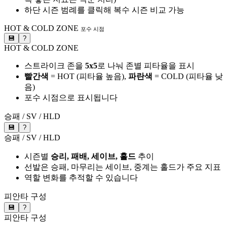
하단 시즌 범례를 클릭해 복수 시즌 비교 가능
HOT & COLD ZONE
포수 시점
💾
?
HOT & COLD ZONE
스트라이크 존을
5x5
로 나눠 존별 피타율을 표시
빨간색
= HOT (피타율 높음),
파란색
= COLD (피타율 낮
음)
포수 시점으로 표시됩니다
승패 / SV / HLD
💾
?
승패 / SV / HLD
시즌별
승리, 패배, 세이브, 홀드
추이
선발은 승패, 마무리는 세이브, 중계는 홀드가 주요 지표
역할 변화를 추적할 수 있습니다
피안타 구성
💾
?
피안타 구성