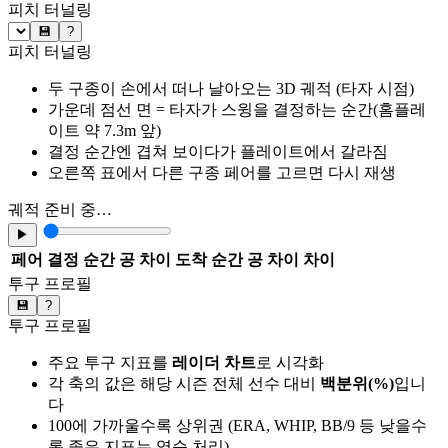
피치 터널링
💾
?
피치 터널링
두 구종이 손에서 떠나 날아오는 3D 궤적 (타자 시점)
가운데 점선 면 = 타자가 스윙을 결정하는 순간(홈플레
이트 약 7.3m 앞)
결정 순간엔 겹쳐 보이다가 플레이트에서 갈라짐
오른쪽 표에서 다른 구종 페어를 고르면 다시 재생
궤적 준비 중…
▶
페어
결정 순간 공 차이
도착 순간 공 차이
차이
투구 프로필
💾
?
투구 프로필
주요 투구 지표를
레이더 차트
로 시각화
각 축의 값은 해당 시즌 전체 선수 대비
백분위(%)
입니
다
100에 가까울수록 상위권 (ERA, WHIP, BB/9 등 낮을수
록 좋은 지표는 역순 처리)