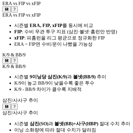
ERA vs FIP vs xFIP
💾
?
ERA vs FIP vs xFIP
시즌별
ERA, FIP, xFIP
를 동시에 비교
FIP
: 수비 무관 투구 지표 (삼진·볼넷·홈런만 반영)
xFIP
: 피홈런을 리그 평균으로 정규화한 FIP
ERA > FIP면 수비/운이 나빴을 가능성
K/9 & BB/9
💾
?
K/9 & BB/9
시즌별
9이닝당 삼진(K/9)
과
볼넷(BB/9)
추이
K/9이 높고 BB/9이 낮을수록 좋은 투수
K/9 - BB/9 차이가 클수록 지배적
삼진/사사구 추이
💾
?
삼진/사사구 추이
시즌별
삼진(SO)
과
볼넷(BB)+사구(HBP)
절대 수치 추이
이닝 소화량에 따라 절대 수치가 달라짐