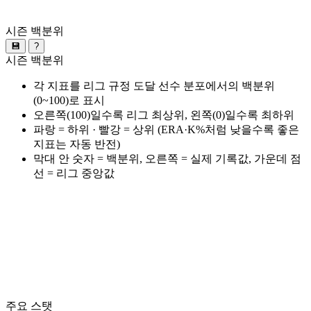
시즌 백분위
💾
?
시즌 백분위
각 지표를 리그 규정 도달 선수 분포에서의 백분위
(0~100)로 표시
오른쪽(100)일수록 리그 최상위, 왼쪽(0)일수록 최하위
파랑 = 하위 · 빨강 = 상위 (ERA·K%처럼 낮을수록 좋은
지표는 자동 반전)
막대 안 숫자 = 백분위, 오른쪽 = 실제 기록값, 가운데 점
선 = 리그 중앙값
주요 스탯