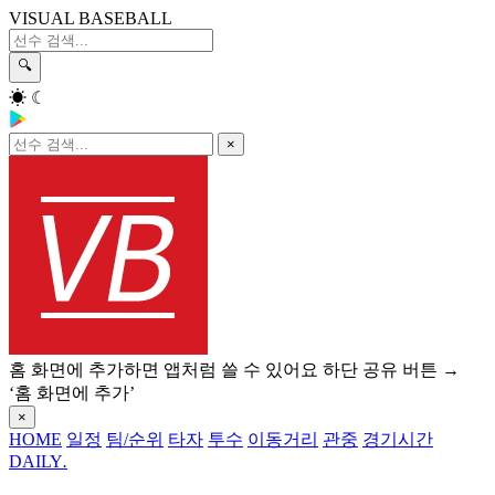
VISUAL BASEBALL
🔍
☀
☾
×
홈 화면에 추가하면 앱처럼 쓸 수 있어요
하단 공유 버튼 →
‘홈 화면에 추가’
×
HOME
일정
팀/순위
타자
투수
이동거리
관중
경기시간
DAILY
.