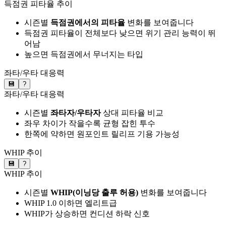
득점권 피타율 추이
시즌별
득점권에서의 피타율
변화를 보여줍니다
득점권 피타율이 전체보다 낮으면 위기 관리 능력이 뛰
어남
높으면 득점권에서 무너지는 타입
좌타/우타 대응력
💾
?
좌타/우타 대응력
시즌별
좌타자/우타자
상대 피타율 비교
좌우 차이가 작을수록 균형 잡힌 투수
한쪽에 약하면 원포인트 릴리프 기용 가능성
WHIP 추이
💾
?
WHIP 추이
시즌별
WHIP(이닝당 출루 허용)
변화를 보여줍니다
WHIP 1.0 이하면 엘리트급
WHIP가 상승하면 컨디션 하락 신호