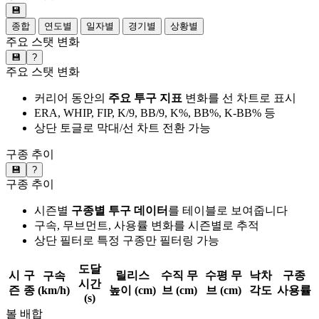
💾
종합
연도별
일자별
경기별
상황별
주요 스탯 변화
💾
?
주요 스탯 변화
커리어 동안의
주요 투구 지표
변화를 선 차트로 표시
ERA, WHIP, FIP, K/9, BB/9, K%, BB%, K-BB% 등
상단 토글로 막대/선 차트 전환 가능
구종 추이
💾
?
구종 추이
시즌별
구종별 투구 데이터
를 테이블로 보여줍니다
구속, 무브먼트, 사용률 변화를 시즌별로 추적
상단 필터로 특정 구종만 필터링 가능
도달
시
구
릴리스
수직 무
수평 무
낙차
구종
구속
시간
즌
종
(km/h)
높이 (cm)
브 (cm)
브 (cm)
각도
사용률
(s)
볼 배합