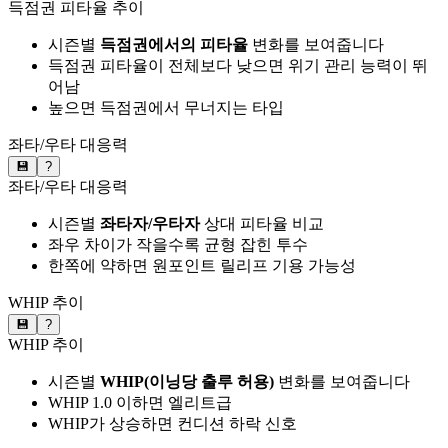
득점권 피타율 추이
시즌별
득점권에서의 피타율
변화를 보여줍니다
득점권 피타율이 전체보다 낮으면 위기 관리 능력이 뛰
어남
높으면 득점권에서 무너지는 타입
좌타/우타 대응력
💾
?
좌타/우타 대응력
시즌별
좌타자/우타자
상대 피타율 비교
좌우 차이가 작을수록 균형 잡힌 투수
한쪽에 약하면 원포인트 릴리프 기용 가능성
WHIP 추이
💾
?
WHIP 추이
시즌별
WHIP(이닝당 출루 허용)
변화를 보여줍니다
WHIP 1.0 이하면 엘리트급
WHIP가 상승하면 컨디션 하락 신호