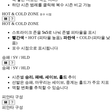
하단 시즌 범례를 클릭해 복수 시즌 비교 가능
HOT & COLD ZONE
포수 시점
💾
?
HOT & COLD ZONE
스트라이크 존을
5x5
로 나눠 존별 피타율을 표시
빨간색
= HOT (피타율 높음),
파란색
= COLD (피타율 낮
음)
포수 시점으로 표시됩니다
승패 / SV / HLD
💾
?
승패 / SV / HLD
시즌별
승리, 패배, 세이브, 홀드
추이
선발은 승패, 마무리는 세이브, 중계는 홀드가 주요 지표
역할 변화를 추적할 수 있습니다
피안타 구성
💾
?
피안타 구성