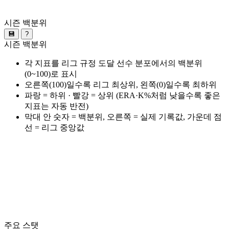
시즌 백분위
💾
?
시즌 백분위
각 지표를 리그 규정 도달 선수 분포에서의 백분위
(0~100)로 표시
오른쪽(100)일수록 리그 최상위, 왼쪽(0)일수록 최하위
파랑 = 하위 · 빨강 = 상위 (ERA·K%처럼 낮을수록 좋은
지표는 자동 반전)
막대 안 숫자 = 백분위, 오른쪽 = 실제 기록값, 가운데 점
선 = 리그 중앙값
주요 스탯