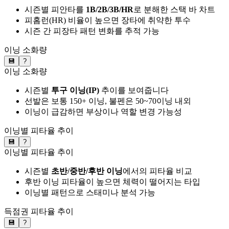
시즌별 피안타를
1B/2B/3B/HR
로 분해한 스택 바 차트
피홈런(HR) 비율이 높으면 장타에 취약한 투수
시즌 간 피장타 패턴 변화를 추적 가능
이닝 소화량
💾
?
이닝 소화량
시즌별
투구 이닝(IP)
추이를 보여줍니다
선발은 보통 150+ 이닝, 불펜은 50~70이닝 내외
이닝이 급감하면 부상이나 역할 변경 가능성
이닝별 피타율 추이
💾
?
이닝별 피타율 추이
시즌별
초반/중반/후반 이닝
에서의 피타율 비교
후반 이닝 피타율이 높으면 체력이 떨어지는 타입
이닝별 패턴으로 스태미나 분석 가능
득점권 피타율 추이
💾
?