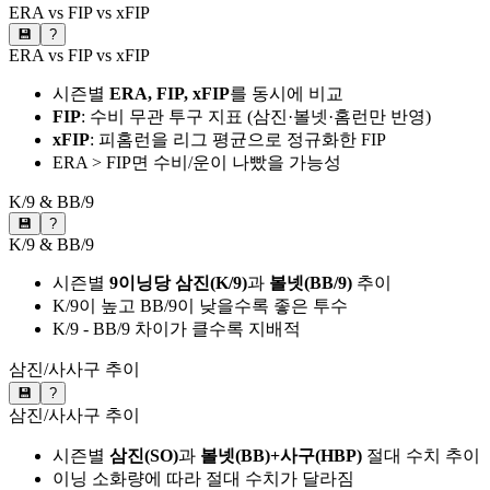
ERA vs FIP vs xFIP
💾
?
ERA vs FIP vs xFIP
시즌별
ERA, FIP, xFIP
를 동시에 비교
FIP
: 수비 무관 투구 지표 (삼진·볼넷·홈런만 반영)
xFIP
: 피홈런을 리그 평균으로 정규화한 FIP
ERA > FIP면 수비/운이 나빴을 가능성
K/9 & BB/9
💾
?
K/9 & BB/9
시즌별
9이닝당 삼진(K/9)
과
볼넷(BB/9)
추이
K/9이 높고 BB/9이 낮을수록 좋은 투수
K/9 - BB/9 차이가 클수록 지배적
삼진/사사구 추이
💾
?
삼진/사사구 추이
시즌별
삼진(SO)
과
볼넷(BB)+사구(HBP)
절대 수치 추이
이닝 소화량에 따라 절대 수치가 달라짐