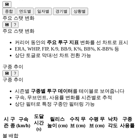
💾
종합
연도별
일자별
경기별
상황별
주요 스탯 변화
💾
?
주요 스탯 변화
커리어 동안의
주요 투구 지표
변화를 선 차트로 표시
ERA, WHIP, FIP, K/9, BB/9, K%, BB%, K-BB% 등
상단 토글로 막대/선 차트 전환 가능
구종 추이
💾
?
구종 추이
시즌별
구종별 투구 데이터
를 테이블로 보여줍니다
구속, 무브먼트, 사용률 변화를 시즌별로 추적
상단 필터로 특정 구종만 필터링 가능
도달
시
구
릴리스
수직 무
수평 무
낙차
구종
구속
시간
즌
종
(km/h)
높이 (cm)
브 (cm)
브 (cm)
각도
사용률
(s)
볼 배합