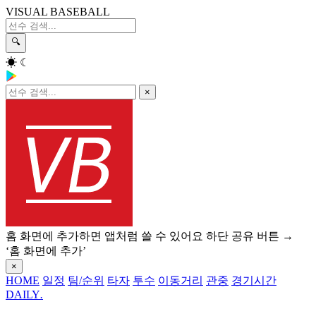
VISUAL BASEBALL
🔍
☀
☾
×
홈 화면에 추가하면 앱처럼 쓸 수 있어요
하단 공유 버튼 →
‘홈 화면에 추가’
×
HOME
일정
팀/순위
타자
투수
이동거리
관중
경기시간
DAILY
.