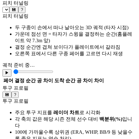
피치 터널링
💾
?
피치 터널링
두 구종이 손에서 떠나 날아오는 3D 궤적 (타자 시점)
가운데 점선 면 = 타자가 스윙을 결정하는 순간(홈플레
이트 약 7.3m 앞)
결정 순간엔 겹쳐 보이다가 플레이트에서 갈라짐
오른쪽 표에서 다른 구종 페어를 고르면 다시 재생
궤적 준비 중…
▶
페어
결정 순간 공 차이
도착 순간 공 차이
차이
투구 프로필
💾
?
투구 프로필
주요 투구 지표를
레이더 차트
로 시각화
각 축의 값은 해당 시즌 전체 선수 대비
백분위(%)
입니
다
100에 가까울수록 상위권 (ERA, WHIP, BB/9 등 낮을수
록 좋은 지표는 역순 처리)