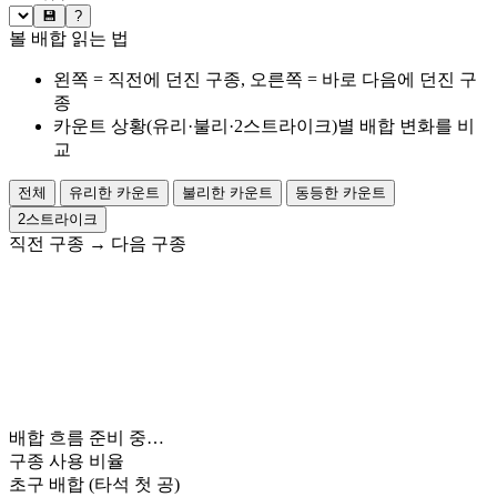
💾
?
볼 배합 읽는 법
왼쪽 = 직전에 던진 구종, 오른쪽 = 바로 다음에 던진 구
종
카운트 상황(유리·불리·2스트라이크)별 배합 변화를 비
교
전체
유리한 카운트
불리한 카운트
동등한 카운트
2스트라이크
직전 구종
→
다음 구종
배합 흐름 준비 중…
구종 사용 비율
초구 배합
(타석 첫 공)