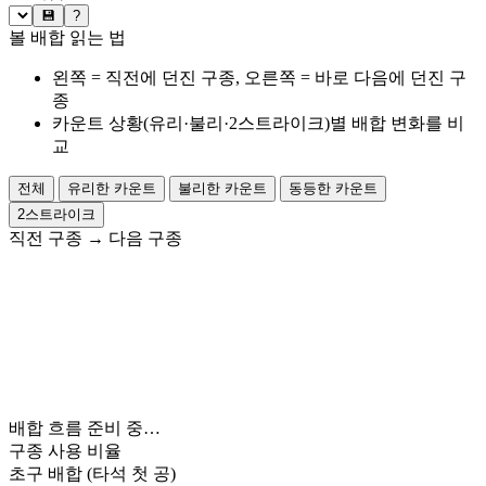
💾
?
볼 배합 읽는 법
왼쪽 = 직전에 던진 구종, 오른쪽 = 바로 다음에 던진 구
종
카운트 상황(유리·불리·2스트라이크)별 배합 변화를 비
교
전체
유리한 카운트
불리한 카운트
동등한 카운트
2스트라이크
직전 구종
→
다음 구종
배합 흐름 준비 중…
구종 사용 비율
초구 배합
(타석 첫 공)