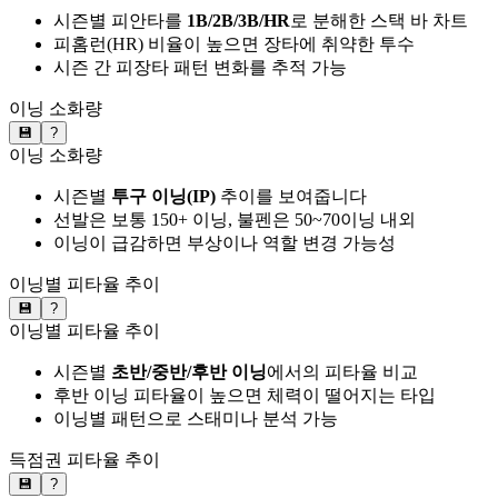
시즌별 피안타를
1B/2B/3B/HR
로 분해한 스택 바 차트
피홈런(HR) 비율이 높으면 장타에 취약한 투수
시즌 간 피장타 패턴 변화를 추적 가능
이닝 소화량
💾
?
이닝 소화량
시즌별
투구 이닝(IP)
추이를 보여줍니다
선발은 보통 150+ 이닝, 불펜은 50~70이닝 내외
이닝이 급감하면 부상이나 역할 변경 가능성
이닝별 피타율 추이
💾
?
이닝별 피타율 추이
시즌별
초반/중반/후반 이닝
에서의 피타율 비교
후반 이닝 피타율이 높으면 체력이 떨어지는 타입
이닝별 패턴으로 스태미나 분석 가능
득점권 피타율 추이
💾
?