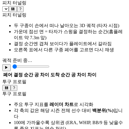
피치 터널링
💾
?
피치 터널링
두 구종이 손에서 떠나 날아오는 3D 궤적 (타자 시점)
가운데 점선 면 = 타자가 스윙을 결정하는 순간(홈플레
이트 약 7.3m 앞)
결정 순간엔 겹쳐 보이다가 플레이트에서 갈라짐
오른쪽 표에서 다른 구종 페어를 고르면 다시 재생
궤적 준비 중…
▶
페어
결정 순간 공 차이
도착 순간 공 차이
차이
투구 프로필
💾
?
투구 프로필
주요 투구 지표를
레이더 차트
로 시각화
각 축의 값은 해당 시즌 전체 선수 대비
백분위(%)
입니
다
100에 가까울수록 상위권 (ERA, WHIP, BB/9 등 낮을수
록 좋은 지표는 역순 처리)