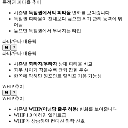
득점권 피타율 추이
시즌별
득점권에서의 피타율
변화를 보여줍니다
득점권 피타율이 전체보다 낮으면 위기 관리 능력이 뛰
어남
높으면 득점권에서 무너지는 타입
좌타/우타 대응력
💾
?
좌타/우타 대응력
시즌별
좌타자/우타자
상대 피타율 비교
좌우 차이가 작을수록 균형 잡힌 투수
한쪽에 약하면 원포인트 릴리프 기용 가능성
WHIP 추이
💾
?
WHIP 추이
시즌별
WHIP(이닝당 출루 허용)
변화를 보여줍니다
WHIP 1.0 이하면 엘리트급
WHIP가 상승하면 컨디션 하락 신호