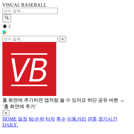
VISUAL BASEBALL
🔍
☀
☾
×
홈 화면에 추가하면 앱처럼 쓸 수 있어요
하단 공유 버튼 →
‘홈 화면에 추가’
×
HOME
일정
팀/순위
타자
투수
이동거리
관중
경기시간
DAILY
.