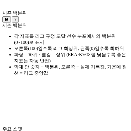
시즌 백분위
💾
?
시즌 백분위
각 지표를 리그 규정 도달 선수 분포에서의 백분위
(0~100)로 표시
오른쪽(100)일수록 리그 최상위, 왼쪽(0)일수록 최하위
파랑 = 하위 · 빨강 = 상위 (ERA·K%처럼 낮을수록 좋은
지표는 자동 반전)
막대 안 숫자 = 백분위, 오른쪽 = 실제 기록값, 가운데 점
선 = 리그 중앙값
주요 스탯