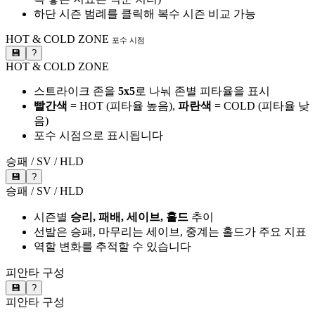
하단 시즌 범례를 클릭해 복수 시즌 비교 가능
HOT & COLD ZONE
포수 시점
💾
?
HOT & COLD ZONE
스트라이크 존을
5x5
로 나눠 존별 피타율을 표시
빨간색
= HOT (피타율 높음),
파란색
= COLD (피타율 낮
음)
포수 시점으로 표시됩니다
승패 / SV / HLD
💾
?
승패 / SV / HLD
시즌별
승리, 패배, 세이브, 홀드
추이
선발은 승패, 마무리는 세이브, 중계는 홀드가 주요 지표
역할 변화를 추적할 수 있습니다
피안타 구성
💾
?
피안타 구성