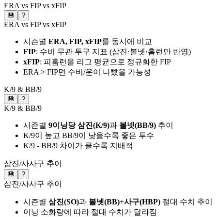
ERA vs FIP vs xFIP
💾
?
ERA vs FIP vs xFIP
시즌별
ERA, FIP, xFIP
를 동시에 비교
FIP
: 수비 무관 투구 지표 (삼진·볼넷·홈런만 반영)
xFIP
: 피홈런을 리그 평균으로 정규화한 FIP
ERA > FIP면 수비/운이 나빴을 가능성
K/9 & BB/9
💾
?
K/9 & BB/9
시즌별
9이닝당 삼진(K/9)
과
볼넷(BB/9)
추이
K/9이 높고 BB/9이 낮을수록 좋은 투수
K/9 - BB/9 차이가 클수록 지배적
삼진/사사구 추이
💾
?
삼진/사사구 추이
시즌별
삼진(SO)
과
볼넷(BB)+사구(HBP)
절대 수치 추이
이닝 소화량에 따라 절대 수치가 달라짐