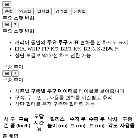
💾
종합
연도별
일자별
경기별
상황별
주요 스탯 변화
💾
?
주요 스탯 변화
커리어 동안의
주요 투구 지표
변화를 선 차트로 표시
ERA, WHIP, FIP, K/9, BB/9, K%, BB%, K-BB% 등
상단 토글로 막대/선 차트 전환 가능
구종 추이
💾
?
구종 추이
시즌별
구종별 투구 데이터
를 테이블로 보여줍니다
구속, 무브먼트, 사용률 변화를 시즌별로 추적
상단 필터로 특정 구종만 필터링 가능
도달
시
구
릴리스
수직 무
수평 무
낙차
구종
구속
시간
즌
종
(km/h)
높이 (cm)
브 (cm)
브 (cm)
각도
사용률
(s)
볼 배합