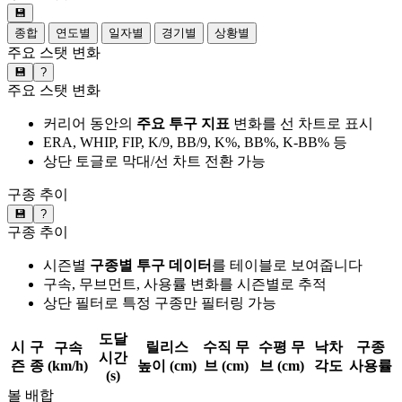
💾
종합
연도별
일자별
경기별
상황별
주요 스탯 변화
💾
?
주요 스탯 변화
커리어 동안의
주요 투구 지표
변화를 선 차트로 표시
ERA, WHIP, FIP, K/9, BB/9, K%, BB%, K-BB% 등
상단 토글로 막대/선 차트 전환 가능
구종 추이
💾
?
구종 추이
시즌별
구종별 투구 데이터
를 테이블로 보여줍니다
구속, 무브먼트, 사용률 변화를 시즌별로 추적
상단 필터로 특정 구종만 필터링 가능
도달
시
구
릴리스
수직 무
수평 무
낙차
구종
구속
시간
즌
종
(km/h)
높이 (cm)
브 (cm)
브 (cm)
각도
사용률
(s)
볼 배합