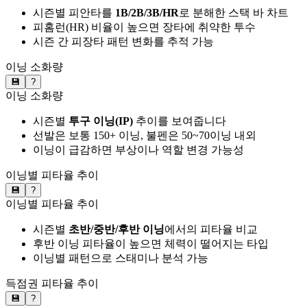
시즌별 피안타를
1B/2B/3B/HR
로 분해한 스택 바 차트
피홈런(HR) 비율이 높으면 장타에 취약한 투수
시즌 간 피장타 패턴 변화를 추적 가능
이닝 소화량
💾
?
이닝 소화량
시즌별
투구 이닝(IP)
추이를 보여줍니다
선발은 보통 150+ 이닝, 불펜은 50~70이닝 내외
이닝이 급감하면 부상이나 역할 변경 가능성
이닝별 피타율 추이
💾
?
이닝별 피타율 추이
시즌별
초반/중반/후반 이닝
에서의 피타율 비교
후반 이닝 피타율이 높으면 체력이 떨어지는 타입
이닝별 패턴으로 스태미나 분석 가능
득점권 피타율 추이
💾
?