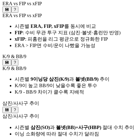
ERA vs FIP vs xFIP
💾
?
ERA vs FIP vs xFIP
시즌별
ERA, FIP, xFIP
를 동시에 비교
FIP
: 수비 무관 투구 지표 (삼진·볼넷·홈런만 반영)
xFIP
: 피홈런을 리그 평균으로 정규화한 FIP
ERA > FIP면 수비/운이 나빴을 가능성
K/9 & BB/9
💾
?
K/9 & BB/9
시즌별
9이닝당 삼진(K/9)
과
볼넷(BB/9)
추이
K/9이 높고 BB/9이 낮을수록 좋은 투수
K/9 - BB/9 차이가 클수록 지배적
삼진/사사구 추이
💾
?
삼진/사사구 추이
시즌별
삼진(SO)
과
볼넷(BB)+사구(HBP)
절대 수치 추이
이닝 소화량에 따라 절대 수치가 달라짐