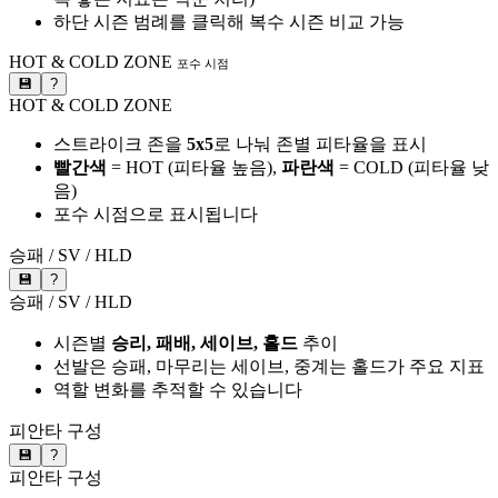
하단 시즌 범례를 클릭해 복수 시즌 비교 가능
HOT & COLD ZONE
포수 시점
💾
?
HOT & COLD ZONE
스트라이크 존을
5x5
로 나눠 존별 피타율을 표시
빨간색
= HOT (피타율 높음),
파란색
= COLD (피타율 낮
음)
포수 시점으로 표시됩니다
승패 / SV / HLD
💾
?
승패 / SV / HLD
시즌별
승리, 패배, 세이브, 홀드
추이
선발은 승패, 마무리는 세이브, 중계는 홀드가 주요 지표
역할 변화를 추적할 수 있습니다
피안타 구성
💾
?
피안타 구성