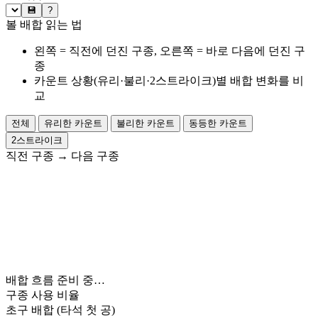
💾
?
볼 배합 읽는 법
왼쪽 = 직전에 던진 구종, 오른쪽 = 바로 다음에 던진 구
종
카운트 상황(유리·불리·2스트라이크)별 배합 변화를 비
교
전체
유리한 카운트
불리한 카운트
동등한 카운트
2스트라이크
직전 구종
→
다음 구종
배합 흐름 준비 중…
구종 사용 비율
초구 배합
(타석 첫 공)