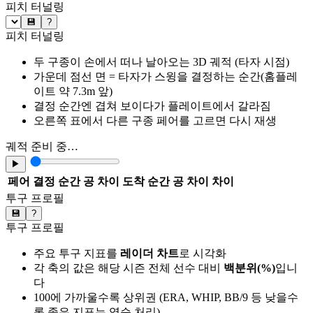
피치 터널링
💾
?
피치 터널링
두 구종이 손에서 떠나 날아오는 3D 궤적 (타자 시점)
가운데 점선 면 = 타자가 스윙을 결정하는 순간(홈플레
이트 약 7.3m 앞)
결정 순간엔 겹쳐 보이다가 플레이트에서 갈라짐
오른쪽 표에서 다른 구종 페어를 고르면 다시 재생
궤적 준비 중…
▶
페어
결정 순간 공 차이
도착 순간 공 차이
차이
투구 프로필
💾
?
투구 프로필
주요 투구 지표를
레이더 차트
로 시각화
각 축의 값은 해당 시즌 전체 선수 대비
백분위(%)
입니
다
100에 가까울수록 상위권 (ERA, WHIP, BB/9 등 낮을수
록 좋은 지표는 역순 처리)