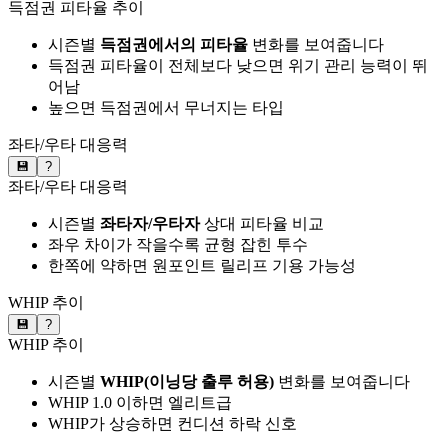
득점권 피타율 추이
시즌별
득점권에서의 피타율
변화를 보여줍니다
득점권 피타율이 전체보다 낮으면 위기 관리 능력이 뛰
어남
높으면 득점권에서 무너지는 타입
좌타/우타 대응력
💾
?
좌타/우타 대응력
시즌별
좌타자/우타자
상대 피타율 비교
좌우 차이가 작을수록 균형 잡힌 투수
한쪽에 약하면 원포인트 릴리프 기용 가능성
WHIP 추이
💾
?
WHIP 추이
시즌별
WHIP(이닝당 출루 허용)
변화를 보여줍니다
WHIP 1.0 이하면 엘리트급
WHIP가 상승하면 컨디션 하락 신호