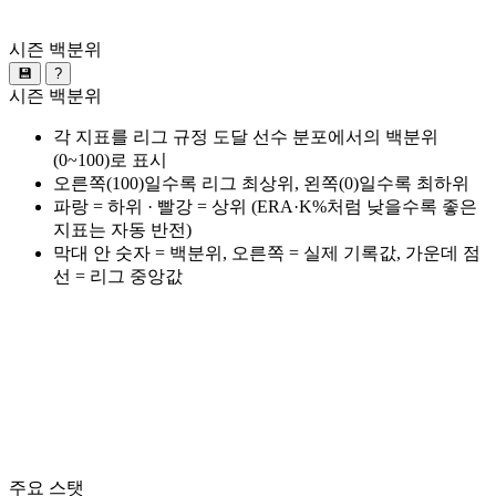
시즌 백분위
💾
?
시즌 백분위
각 지표를 리그 규정 도달 선수 분포에서의 백분위
(0~100)로 표시
오른쪽(100)일수록 리그 최상위, 왼쪽(0)일수록 최하위
파랑 = 하위 · 빨강 = 상위 (ERA·K%처럼 낮을수록 좋은
지표는 자동 반전)
막대 안 숫자 = 백분위, 오른쪽 = 실제 기록값, 가운데 점
선 = 리그 중앙값
주요 스탯