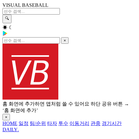
VISUAL BASEBALL
🔍
☀
☾
×
홈 화면에 추가하면 앱처럼 쓸 수 있어요
하단 공유 버튼 →
‘홈 화면에 추가’
×
HOME
일정
팀/순위
타자
투수
이동거리
관중
경기시간
DAILY
.