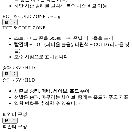
하단 시즌 범례를 클릭해 복수 시즌 비교 가능
HOT & COLD ZONE
포수 시점
💾
?
HOT & COLD ZONE
스트라이크 존을
5x5
로 나눠 존별 피타율을 표시
빨간색
= HOT (피타율 높음),
파란색
= COLD (피타율 낮
음)
포수 시점으로 표시됩니다
승패 / SV / HLD
💾
?
승패 / SV / HLD
시즌별
승리, 패배, 세이브, 홀드
추이
선발은 승패, 마무리는 세이브, 중계는 홀드가 주요 지표
역할 변화를 추적할 수 있습니다
피안타 구성
💾
?
피안타 구성