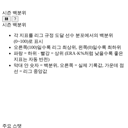
시즌 백분위
💾
?
시즌 백분위
각 지표를 리그 규정 도달 선수 분포에서의 백분위
(0~100)로 표시
오른쪽(100)일수록 리그 최상위, 왼쪽(0)일수록 최하위
파랑 = 하위 · 빨강 = 상위 (ERA·K%처럼 낮을수록 좋은
지표는 자동 반전)
막대 안 숫자 = 백분위, 오른쪽 = 실제 기록값, 가운데 점
선 = 리그 중앙값
주요 스탯