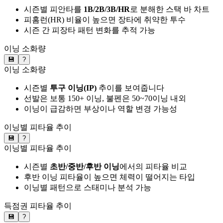
시즌별 피안타를
1B/2B/3B/HR
로 분해한 스택 바 차트
피홈런(HR) 비율이 높으면 장타에 취약한 투수
시즌 간 피장타 패턴 변화를 추적 가능
이닝 소화량
💾
?
이닝 소화량
시즌별
투구 이닝(IP)
추이를 보여줍니다
선발은 보통 150+ 이닝, 불펜은 50~70이닝 내외
이닝이 급감하면 부상이나 역할 변경 가능성
이닝별 피타율 추이
💾
?
이닝별 피타율 추이
시즌별
초반/중반/후반 이닝
에서의 피타율 비교
후반 이닝 피타율이 높으면 체력이 떨어지는 타입
이닝별 패턴으로 스태미나 분석 가능
득점권 피타율 추이
💾
?