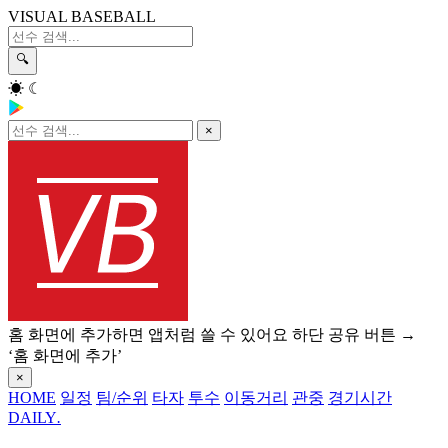
VISUAL BASEBALL
🔍
☀
☾
×
홈 화면에 추가하면 앱처럼 쓸 수 있어요
하단 공유 버튼 →
‘홈 화면에 추가’
×
HOME
일정
팀/순위
타자
투수
이동거리
관중
경기시간
DAILY
.