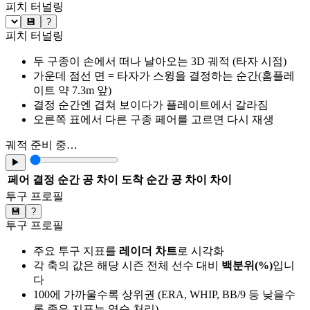
피치 터널링
💾
?
피치 터널링
두 구종이 손에서 떠나 날아오는 3D 궤적 (타자 시점)
가운데 점선 면 = 타자가 스윙을 결정하는 순간(홈플레
이트 약 7.3m 앞)
결정 순간엔 겹쳐 보이다가 플레이트에서 갈라짐
오른쪽 표에서 다른 구종 페어를 고르면 다시 재생
궤적 준비 중…
▶
페어
결정 순간 공 차이
도착 순간 공 차이
차이
투구 프로필
💾
?
투구 프로필
주요 투구 지표를
레이더 차트
로 시각화
각 축의 값은 해당 시즌 전체 선수 대비
백분위(%)
입니
다
100에 가까울수록 상위권 (ERA, WHIP, BB/9 등 낮을수
록 좋은 지표는 역순 처리)