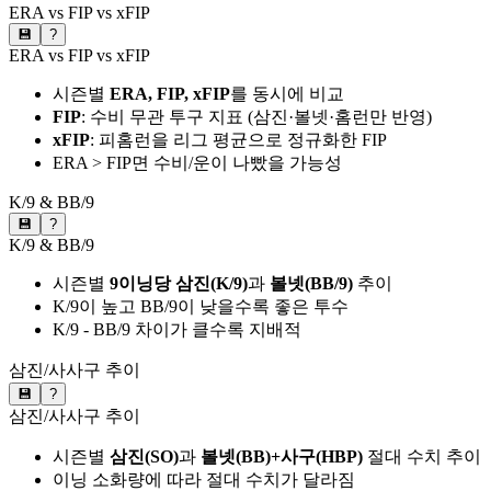
ERA vs FIP vs xFIP
💾
?
ERA vs FIP vs xFIP
시즌별
ERA, FIP, xFIP
를 동시에 비교
FIP
: 수비 무관 투구 지표 (삼진·볼넷·홈런만 반영)
xFIP
: 피홈런을 리그 평균으로 정규화한 FIP
ERA > FIP면 수비/운이 나빴을 가능성
K/9 & BB/9
💾
?
K/9 & BB/9
시즌별
9이닝당 삼진(K/9)
과
볼넷(BB/9)
추이
K/9이 높고 BB/9이 낮을수록 좋은 투수
K/9 - BB/9 차이가 클수록 지배적
삼진/사사구 추이
💾
?
삼진/사사구 추이
시즌별
삼진(SO)
과
볼넷(BB)+사구(HBP)
절대 수치 추이
이닝 소화량에 따라 절대 수치가 달라짐