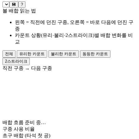
💾
?
볼 배합 읽는 법
왼쪽 = 직전에 던진 구종, 오른쪽 = 바로 다음에 던진 구
종
카운트 상황(유리·불리·2스트라이크)별 배합 변화를 비
교
전체
유리한 카운트
불리한 카운트
동등한 카운트
2스트라이크
직전 구종
→
다음 구종
배합 흐름 준비 중…
구종 사용 비율
초구 배합
(타석 첫 공)