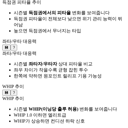
득점권 피타율 추이
시즌별
득점권에서의 피타율
변화를 보여줍니다
득점권 피타율이 전체보다 낮으면 위기 관리 능력이 뛰
어남
높으면 득점권에서 무너지는 타입
좌타/우타 대응력
💾
?
좌타/우타 대응력
시즌별
좌타자/우타자
상대 피타율 비교
좌우 차이가 작을수록 균형 잡힌 투수
한쪽에 약하면 원포인트 릴리프 기용 가능성
WHIP 추이
💾
?
WHIP 추이
시즌별
WHIP(이닝당 출루 허용)
변화를 보여줍니다
WHIP 1.0 이하면 엘리트급
WHIP가 상승하면 컨디션 하락 신호