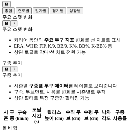
💾
종합
연도별
일자별
경기별
상황별
주요 스탯 변화
💾
?
주요 스탯 변화
커리어 동안의
주요 투구 지표
변화를 선 차트로 표시
ERA, WHIP, FIP, K/9, BB/9, K%, BB%, K-BB% 등
상단 토글로 막대/선 차트 전환 가능
구종 추이
💾
?
구종 추이
시즌별
구종별 투구 데이터
를 테이블로 보여줍니다
구속, 무브먼트, 사용률 변화를 시즌별로 추적
상단 필터로 특정 구종만 필터링 가능
도달
시
구
릴리스
수직 무
수평 무
낙차
구종
구속
시간
즌
종
(km/h)
높이 (cm)
브 (cm)
브 (cm)
각도
사용률
(s)
볼 배합