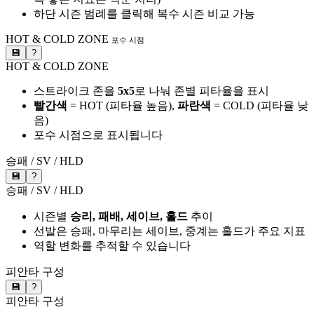
하단 시즌 범례를 클릭해 복수 시즌 비교 가능
HOT & COLD ZONE
포수 시점
💾
?
HOT & COLD ZONE
스트라이크 존을
5x5
로 나눠 존별 피타율을 표시
빨간색
= HOT (피타율 높음),
파란색
= COLD (피타율 낮
음)
포수 시점으로 표시됩니다
승패 / SV / HLD
💾
?
승패 / SV / HLD
시즌별
승리, 패배, 세이브, 홀드
추이
선발은 승패, 마무리는 세이브, 중계는 홀드가 주요 지표
역할 변화를 추적할 수 있습니다
피안타 구성
💾
?
피안타 구성