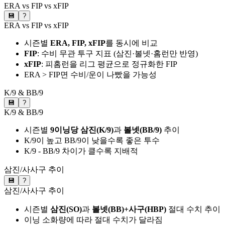
ERA vs FIP vs xFIP
💾
?
ERA vs FIP vs xFIP
시즌별
ERA, FIP, xFIP
를 동시에 비교
FIP
: 수비 무관 투구 지표 (삼진·볼넷·홈런만 반영)
xFIP
: 피홈런을 리그 평균으로 정규화한 FIP
ERA > FIP면 수비/운이 나빴을 가능성
K/9 & BB/9
💾
?
K/9 & BB/9
시즌별
9이닝당 삼진(K/9)
과
볼넷(BB/9)
추이
K/9이 높고 BB/9이 낮을수록 좋은 투수
K/9 - BB/9 차이가 클수록 지배적
삼진/사사구 추이
💾
?
삼진/사사구 추이
시즌별
삼진(SO)
과
볼넷(BB)+사구(HBP)
절대 수치 추이
이닝 소화량에 따라 절대 수치가 달라짐