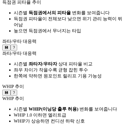
득점권 피타율 추이
시즌별
득점권에서의 피타율
변화를 보여줍니다
득점권 피타율이 전체보다 낮으면 위기 관리 능력이 뛰
어남
높으면 득점권에서 무너지는 타입
좌타/우타 대응력
💾
?
좌타/우타 대응력
시즌별
좌타자/우타자
상대 피타율 비교
좌우 차이가 작을수록 균형 잡힌 투수
한쪽에 약하면 원포인트 릴리프 기용 가능성
WHIP 추이
💾
?
WHIP 추이
시즌별
WHIP(이닝당 출루 허용)
변화를 보여줍니다
WHIP 1.0 이하면 엘리트급
WHIP가 상승하면 컨디션 하락 신호