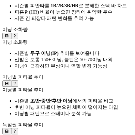
시즌별 피안타를
1B/2B/3B/HR
로 분해한 스택 바 차트
피홈런(HR) 비율이 높으면 장타에 취약한 투수
시즌 간 피장타 패턴 변화를 추적 가능
이닝 소화량
💾
?
이닝 소화량
시즌별
투구 이닝(IP)
추이를 보여줍니다
선발은 보통 150+ 이닝, 불펜은 50~70이닝 내외
이닝이 급감하면 부상이나 역할 변경 가능성
이닝별 피타율 추이
💾
?
이닝별 피타율 추이
시즌별
초반/중반/후반 이닝
에서의 피타율 비교
후반 이닝 피타율이 높으면 체력이 떨어지는 타입
이닝별 패턴으로 스태미나 분석 가능
득점권 피타율 추이
💾
?