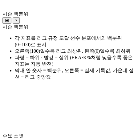
시즌 백분위
💾
?
시즌 백분위
각 지표를 리그 규정 도달 선수 분포에서의 백분위
(0~100)로 표시
오른쪽(100)일수록 리그 최상위, 왼쪽(0)일수록 최하위
파랑 = 하위 · 빨강 = 상위 (ERA·K%처럼 낮을수록 좋은
지표는 자동 반전)
막대 안 숫자 = 백분위, 오른쪽 = 실제 기록값, 가운데 점
선 = 리그 중앙값
주요 스탯