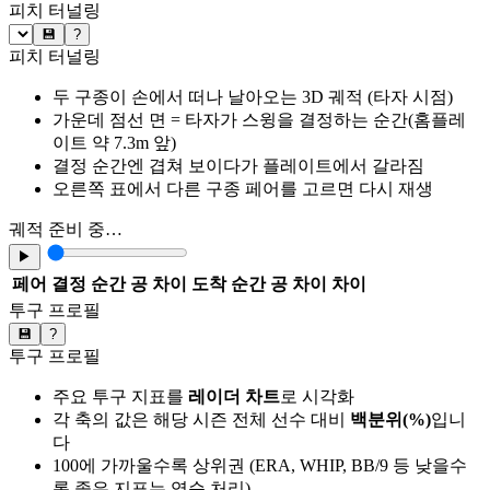
피치 터널링
💾
?
피치 터널링
두 구종이 손에서 떠나 날아오는 3D 궤적 (타자 시점)
가운데 점선 면 = 타자가 스윙을 결정하는 순간(홈플레
이트 약 7.3m 앞)
결정 순간엔 겹쳐 보이다가 플레이트에서 갈라짐
오른쪽 표에서 다른 구종 페어를 고르면 다시 재생
궤적 준비 중…
▶
페어
결정 순간 공 차이
도착 순간 공 차이
차이
투구 프로필
💾
?
투구 프로필
주요 투구 지표를
레이더 차트
로 시각화
각 축의 값은 해당 시즌 전체 선수 대비
백분위(%)
입니
다
100에 가까울수록 상위권 (ERA, WHIP, BB/9 등 낮을수
록 좋은 지표는 역순 처리)