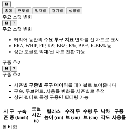
💾
종합
연도별
일자별
경기별
상황별
주요 스탯 변화
💾
?
주요 스탯 변화
커리어 동안의
주요 투구 지표
변화를 선 차트로 표시
ERA, WHIP, FIP, K/9, BB/9, K%, BB%, K-BB% 등
상단 토글로 막대/선 차트 전환 가능
구종 추이
💾
?
구종 추이
시즌별
구종별 투구 데이터
를 테이블로 보여줍니다
구속, 무브먼트, 사용률 변화를 시즌별로 추적
상단 필터로 특정 구종만 필터링 가능
도달
시
구
릴리스
수직 무
수평 무
낙차
구종
구속
시간
즌
종
(km/h)
높이 (cm)
브 (cm)
브 (cm)
각도
사용률
(s)
볼 배합