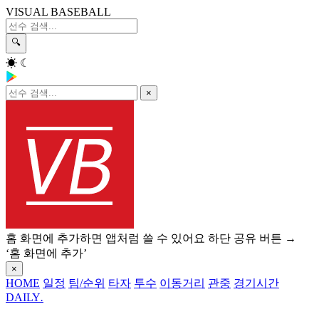
VISUAL BASEBALL
🔍
☀
☾
×
홈 화면에 추가하면 앱처럼 쓸 수 있어요
하단 공유 버튼 →
‘홈 화면에 추가’
×
HOME
일정
팀/순위
타자
투수
이동거리
관중
경기시간
DAILY
.