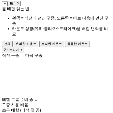
💾
?
볼 배합 읽는 법
왼쪽 = 직전에 던진 구종, 오른쪽 = 바로 다음에 던진 구
종
카운트 상황(유리·불리·2스트라이크)별 배합 변화를 비
교
전체
유리한 카운트
불리한 카운트
동등한 카운트
2스트라이크
직전 구종
→
다음 구종
배합 흐름 준비 중…
구종 사용 비율
초구 배합
(타석 첫 공)