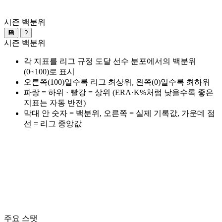
시즌 백분위
💾
?
시즌 백분위
각 지표를 리그 규정 도달 선수 분포에서의 백분위
(0~100)로 표시
오른쪽(100)일수록 리그 최상위, 왼쪽(0)일수록 최하위
파랑 = 하위 · 빨강 = 상위 (ERA·K%처럼 낮을수록 좋은
지표는 자동 반전)
막대 안 숫자 = 백분위, 오른쪽 = 실제 기록값, 가운데 점
선 = 리그 중앙값
주요 스탯