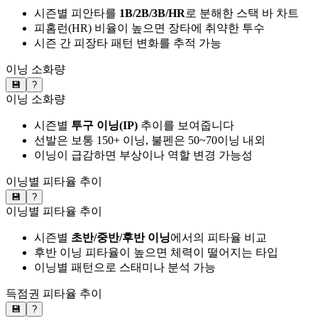
시즌별 피안타를
1B/2B/3B/HR
로 분해한 스택 바 차트
피홈런(HR) 비율이 높으면 장타에 취약한 투수
시즌 간 피장타 패턴 변화를 추적 가능
이닝 소화량
💾
?
이닝 소화량
시즌별
투구 이닝(IP)
추이를 보여줍니다
선발은 보통 150+ 이닝, 불펜은 50~70이닝 내외
이닝이 급감하면 부상이나 역할 변경 가능성
이닝별 피타율 추이
💾
?
이닝별 피타율 추이
시즌별
초반/중반/후반 이닝
에서의 피타율 비교
후반 이닝 피타율이 높으면 체력이 떨어지는 타입
이닝별 패턴으로 스태미나 분석 가능
득점권 피타율 추이
💾
?