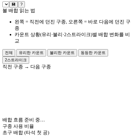
💾
?
볼 배합 읽는 법
왼쪽 = 직전에 던진 구종, 오른쪽 = 바로 다음에 던진 구
종
카운트 상황(유리·불리·2스트라이크)별 배합 변화를 비
교
전체
유리한 카운트
불리한 카운트
동등한 카운트
2스트라이크
직전 구종
→
다음 구종
배합 흐름 준비 중…
구종 사용 비율
초구 배합
(타석 첫 공)