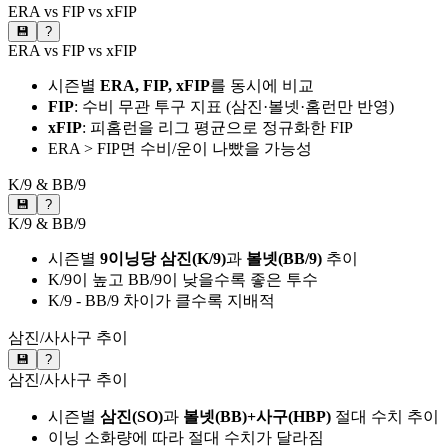
ERA vs FIP vs xFIP
💾
?
ERA vs FIP vs xFIP
시즌별
ERA, FIP, xFIP
를 동시에 비교
FIP
: 수비 무관 투구 지표 (삼진·볼넷·홈런만 반영)
xFIP
: 피홈런을 리그 평균으로 정규화한 FIP
ERA > FIP면 수비/운이 나빴을 가능성
K/9 & BB/9
💾
?
K/9 & BB/9
시즌별
9이닝당 삼진(K/9)
과
볼넷(BB/9)
추이
K/9이 높고 BB/9이 낮을수록 좋은 투수
K/9 - BB/9 차이가 클수록 지배적
삼진/사사구 추이
💾
?
삼진/사사구 추이
시즌별
삼진(SO)
과
볼넷(BB)+사구(HBP)
절대 수치 추이
이닝 소화량에 따라 절대 수치가 달라짐