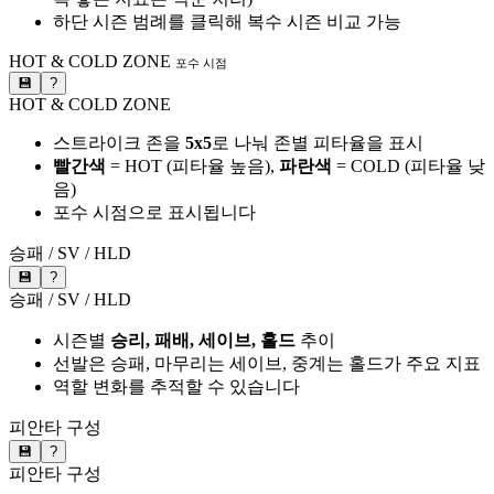
하단 시즌 범례를 클릭해 복수 시즌 비교 가능
HOT & COLD ZONE
포수 시점
💾
?
HOT & COLD ZONE
스트라이크 존을
5x5
로 나눠 존별 피타율을 표시
빨간색
= HOT (피타율 높음),
파란색
= COLD (피타율 낮
음)
포수 시점으로 표시됩니다
승패 / SV / HLD
💾
?
승패 / SV / HLD
시즌별
승리, 패배, 세이브, 홀드
추이
선발은 승패, 마무리는 세이브, 중계는 홀드가 주요 지표
역할 변화를 추적할 수 있습니다
피안타 구성
💾
?
피안타 구성