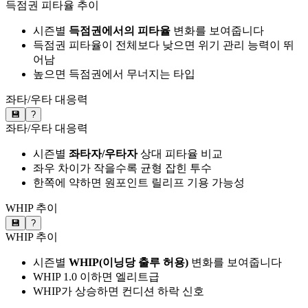
득점권 피타율 추이
시즌별
득점권에서의 피타율
변화를 보여줍니다
득점권 피타율이 전체보다 낮으면 위기 관리 능력이 뛰
어남
높으면 득점권에서 무너지는 타입
좌타/우타 대응력
💾
?
좌타/우타 대응력
시즌별
좌타자/우타자
상대 피타율 비교
좌우 차이가 작을수록 균형 잡힌 투수
한쪽에 약하면 원포인트 릴리프 기용 가능성
WHIP 추이
💾
?
WHIP 추이
시즌별
WHIP(이닝당 출루 허용)
변화를 보여줍니다
WHIP 1.0 이하면 엘리트급
WHIP가 상승하면 컨디션 하락 신호