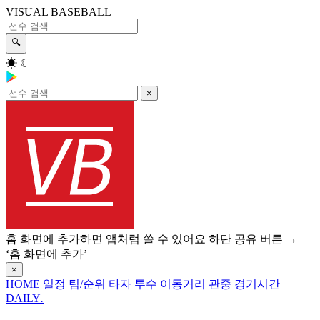
VISUAL BASEBALL
🔍
☀
☾
×
홈 화면에 추가하면 앱처럼 쓸 수 있어요
하단 공유 버튼 →
‘홈 화면에 추가’
×
HOME
일정
팀/순위
타자
투수
이동거리
관중
경기시간
DAILY
.