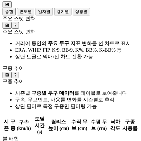
💾
종합
연도별
일자별
경기별
상황별
주요 스탯 변화
💾
?
주요 스탯 변화
커리어 동안의
주요 투구 지표
변화를 선 차트로 표시
ERA, WHIP, FIP, K/9, BB/9, K%, BB%, K-BB% 등
상단 토글로 막대/선 차트 전환 가능
구종 추이
💾
?
구종 추이
시즌별
구종별 투구 데이터
를 테이블로 보여줍니다
구속, 무브먼트, 사용률 변화를 시즌별로 추적
상단 필터로 특정 구종만 필터링 가능
도달
시
구
릴리스
수직 무
수평 무
낙차
구종
구속
시간
즌
종
(km/h)
높이 (cm)
브 (cm)
브 (cm)
각도
사용률
(s)
볼 배합