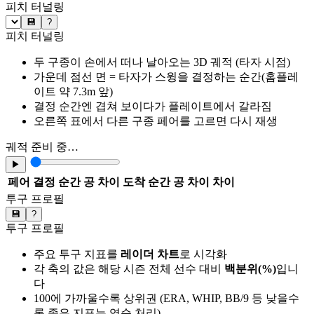
피치 터널링
💾
?
피치 터널링
두 구종이 손에서 떠나 날아오는 3D 궤적 (타자 시점)
가운데 점선 면 = 타자가 스윙을 결정하는 순간(홈플레
이트 약 7.3m 앞)
결정 순간엔 겹쳐 보이다가 플레이트에서 갈라짐
오른쪽 표에서 다른 구종 페어를 고르면 다시 재생
궤적 준비 중…
▶
페어
결정 순간 공 차이
도착 순간 공 차이
차이
투구 프로필
💾
?
투구 프로필
주요 투구 지표를
레이더 차트
로 시각화
각 축의 값은 해당 시즌 전체 선수 대비
백분위(%)
입니
다
100에 가까울수록 상위권 (ERA, WHIP, BB/9 등 낮을수
록 좋은 지표는 역순 처리)