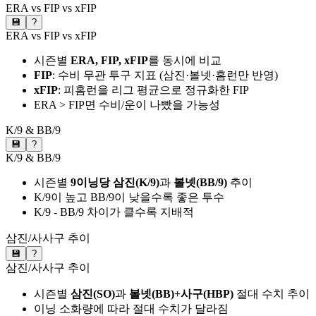
ERA vs FIP vs xFIP
💾
?
ERA vs FIP vs xFIP
시즌별
ERA, FIP, xFIP
를 동시에 비교
FIP
: 수비 무관 투구 지표 (삼진·볼넷·홈런만 반영)
xFIP
: 피홈런을 리그 평균으로 정규화한 FIP
ERA > FIP면 수비/운이 나빴을 가능성
K/9 & BB/9
💾
?
K/9 & BB/9
시즌별
9이닝당 삼진(K/9)
과
볼넷(BB/9)
추이
K/9이 높고 BB/9이 낮을수록 좋은 투수
K/9 - BB/9 차이가 클수록 지배적
삼진/사사구 추이
💾
?
삼진/사사구 추이
시즌별
삼진(SO)
과
볼넷(BB)+사구(HBP)
절대 수치 추이
이닝 소화량에 따라 절대 수치가 달라짐