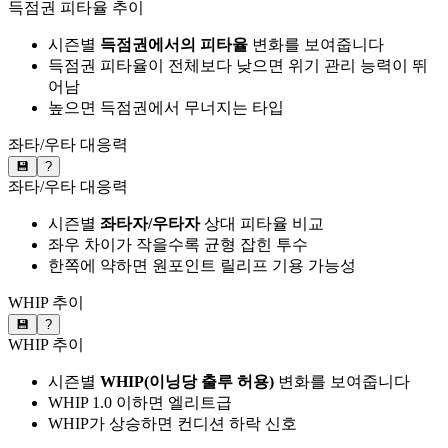
득점권 피타율 추이
시즌별
득점권에서의 피타율
변화를 보여줍니다
득점권 피타율이 전체보다 낮으면 위기 관리 능력이 뛰
어남
높으면 득점권에서 무너지는 타입
좌타/우타 대응력
💾
?
좌타/우타 대응력
시즌별
좌타자/우타자
상대 피타율 비교
좌우 차이가 작을수록 균형 잡힌 투수
한쪽에 약하면 원포인트 릴리프 기용 가능성
WHIP 추이
💾
?
WHIP 추이
시즌별
WHIP(이닝당 출루 허용)
변화를 보여줍니다
WHIP 1.0 이하면 엘리트급
WHIP가 상승하면 컨디션 하락 신호