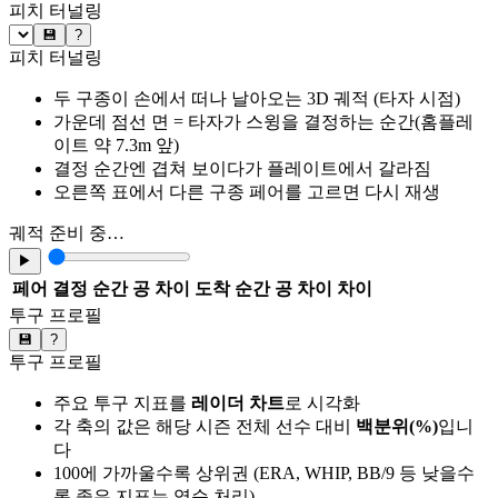
피치 터널링
💾
?
피치 터널링
두 구종이 손에서 떠나 날아오는 3D 궤적 (타자 시점)
가운데 점선 면 = 타자가 스윙을 결정하는 순간(홈플레
이트 약 7.3m 앞)
결정 순간엔 겹쳐 보이다가 플레이트에서 갈라짐
오른쪽 표에서 다른 구종 페어를 고르면 다시 재생
궤적 준비 중…
▶
페어
결정 순간 공 차이
도착 순간 공 차이
차이
투구 프로필
💾
?
투구 프로필
주요 투구 지표를
레이더 차트
로 시각화
각 축의 값은 해당 시즌 전체 선수 대비
백분위(%)
입니
다
100에 가까울수록 상위권 (ERA, WHIP, BB/9 등 낮을수
록 좋은 지표는 역순 처리)