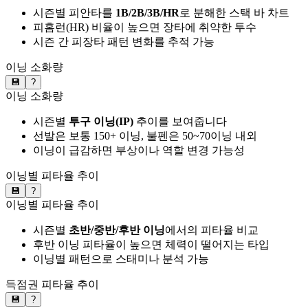
시즌별 피안타를
1B/2B/3B/HR
로 분해한 스택 바 차트
피홈런(HR) 비율이 높으면 장타에 취약한 투수
시즌 간 피장타 패턴 변화를 추적 가능
이닝 소화량
💾
?
이닝 소화량
시즌별
투구 이닝(IP)
추이를 보여줍니다
선발은 보통 150+ 이닝, 불펜은 50~70이닝 내외
이닝이 급감하면 부상이나 역할 변경 가능성
이닝별 피타율 추이
💾
?
이닝별 피타율 추이
시즌별
초반/중반/후반 이닝
에서의 피타율 비교
후반 이닝 피타율이 높으면 체력이 떨어지는 타입
이닝별 패턴으로 스태미나 분석 가능
득점권 피타율 추이
💾
?