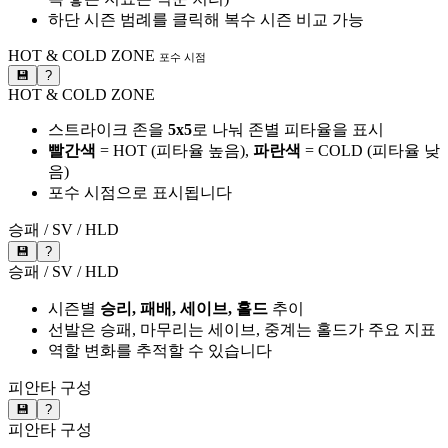
하단 시즌 범례를 클릭해 복수 시즌 비교 가능
HOT & COLD ZONE
포수 시점
💾
?
HOT & COLD ZONE
스트라이크 존을
5x5
로 나눠 존별 피타율을 표시
빨간색
= HOT (피타율 높음),
파란색
= COLD (피타율 낮
음)
포수 시점으로 표시됩니다
승패 / SV / HLD
💾
?
승패 / SV / HLD
시즌별
승리, 패배, 세이브, 홀드
추이
선발은 승패, 마무리는 세이브, 중계는 홀드가 주요 지표
역할 변화를 추적할 수 있습니다
피안타 구성
💾
?
피안타 구성