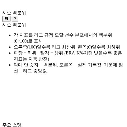
시즌 백분위
💾
?
시즌 백분위
각 지표를 리그 규정 도달 선수 분포에서의 백분위
(0~100)로 표시
오른쪽(100)일수록 리그 최상위, 왼쪽(0)일수록 최하위
파랑 = 하위 · 빨강 = 상위 (ERA·K%처럼 낮을수록 좋은
지표는 자동 반전)
막대 안 숫자 = 백분위, 오른쪽 = 실제 기록값, 가운데 점
선 = 리그 중앙값
주요 스탯