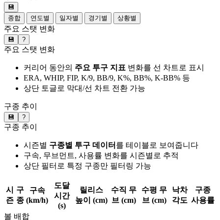
💾
종합
연도별
일자별
경기별
상황별
주요 스탯 변화
💾
?
주요 스탯 변화
커리어 동안의
주요 투구 지표
변화를 선 차트로 표시
ERA, WHIP, FIP, K/9, BB/9, K%, BB%, K-BB% 등
상단 토글로 막대/선 차트 전환 가능
구종 추이
💾
?
구종 추이
시즌별
구종별 투구 데이터
를 테이블로 보여줍니다
구속, 무브먼트, 사용률 변화를 시즌별로 추적
상단 필터로 특정 구종만 필터링 가능
도달
시
구
릴리스
수직 무
수평 무
낙차
구종
구속
시간
즌
종
(km/h)
높이 (cm)
브 (cm)
브 (cm)
각도
사용률
(s)
볼 배합