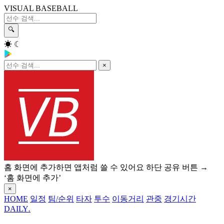
VISUAL BASEBALL
🔍
☀
☾
×
홈 화면에 추가하면 앱처럼 쓸 수 있어요
하단 공유 버튼 →
‘홈 화면에 추가’
×
HOME
일정
팀/순위
타자
투수
이동거리
관중
경기시간
DAILY
.