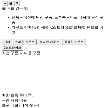
💾
?
볼 배합 읽는 법
왼쪽 = 직전에 던진 구종, 오른쪽 = 바로 다음에 던진 구
종
카운트 상황(유리·불리·2스트라이크)별 배합 변화를 비
교
전체
유리한 카운트
불리한 카운트
동등한 카운트
2스트라이크
직전 구종
→
다음 구종
배합 흐름 준비 중…
구종 사용 비율
초구 배합
(타석 첫 공)