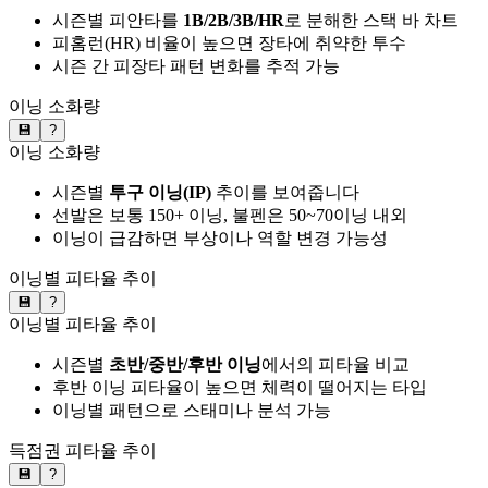
시즌별 피안타를
1B/2B/3B/HR
로 분해한 스택 바 차트
피홈런(HR) 비율이 높으면 장타에 취약한 투수
시즌 간 피장타 패턴 변화를 추적 가능
이닝 소화량
💾
?
이닝 소화량
시즌별
투구 이닝(IP)
추이를 보여줍니다
선발은 보통 150+ 이닝, 불펜은 50~70이닝 내외
이닝이 급감하면 부상이나 역할 변경 가능성
이닝별 피타율 추이
💾
?
이닝별 피타율 추이
시즌별
초반/중반/후반 이닝
에서의 피타율 비교
후반 이닝 피타율이 높으면 체력이 떨어지는 타입
이닝별 패턴으로 스태미나 분석 가능
득점권 피타율 추이
💾
?