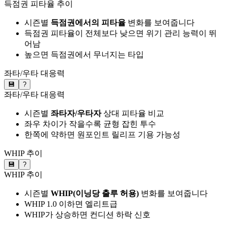
득점권 피타율 추이
시즌별
득점권에서의 피타율
변화를 보여줍니다
득점권 피타율이 전체보다 낮으면 위기 관리 능력이 뛰
어남
높으면 득점권에서 무너지는 타입
좌타/우타 대응력
💾
?
좌타/우타 대응력
시즌별
좌타자/우타자
상대 피타율 비교
좌우 차이가 작을수록 균형 잡힌 투수
한쪽에 약하면 원포인트 릴리프 기용 가능성
WHIP 추이
💾
?
WHIP 추이
시즌별
WHIP(이닝당 출루 허용)
변화를 보여줍니다
WHIP 1.0 이하면 엘리트급
WHIP가 상승하면 컨디션 하락 신호