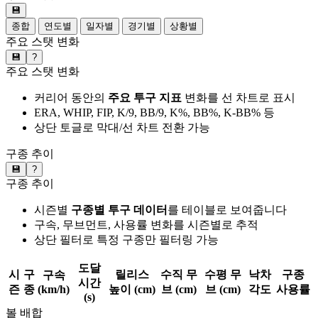
💾
종합
연도별
일자별
경기별
상황별
주요 스탯 변화
💾
?
주요 스탯 변화
커리어 동안의
주요 투구 지표
변화를 선 차트로 표시
ERA, WHIP, FIP, K/9, BB/9, K%, BB%, K-BB% 등
상단 토글로 막대/선 차트 전환 가능
구종 추이
💾
?
구종 추이
시즌별
구종별 투구 데이터
를 테이블로 보여줍니다
구속, 무브먼트, 사용률 변화를 시즌별로 추적
상단 필터로 특정 구종만 필터링 가능
도달
시
구
릴리스
수직 무
수평 무
낙차
구종
구속
시간
즌
종
(km/h)
높이 (cm)
브 (cm)
브 (cm)
각도
사용률
(s)
볼 배합