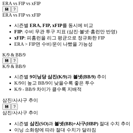
ERA vs FIP vs xFIP
💾
?
ERA vs FIP vs xFIP
시즌별
ERA, FIP, xFIP
를 동시에 비교
FIP
: 수비 무관 투구 지표 (삼진·볼넷·홈런만 반영)
xFIP
: 피홈런을 리그 평균으로 정규화한 FIP
ERA > FIP면 수비/운이 나빴을 가능성
K/9 & BB/9
💾
?
K/9 & BB/9
시즌별
9이닝당 삼진(K/9)
과
볼넷(BB/9)
추이
K/9이 높고 BB/9이 낮을수록 좋은 투수
K/9 - BB/9 차이가 클수록 지배적
삼진/사사구 추이
💾
?
삼진/사사구 추이
시즌별
삼진(SO)
과
볼넷(BB)+사구(HBP)
절대 수치 추이
이닝 소화량에 따라 절대 수치가 달라짐