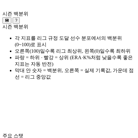
시즌 백분위
💾
?
시즌 백분위
각 지표를 리그 규정 도달 선수 분포에서의 백분위
(0~100)로 표시
오른쪽(100)일수록 리그 최상위, 왼쪽(0)일수록 최하위
파랑 = 하위 · 빨강 = 상위 (ERA·K%처럼 낮을수록 좋은
지표는 자동 반전)
막대 안 숫자 = 백분위, 오른쪽 = 실제 기록값, 가운데 점
선 = 리그 중앙값
주요 스탯