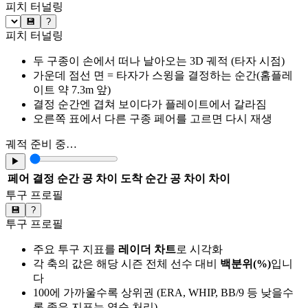
피치 터널링
💾
?
피치 터널링
두 구종이 손에서 떠나 날아오는 3D 궤적 (타자 시점)
가운데 점선 면 = 타자가 스윙을 결정하는 순간(홈플레
이트 약 7.3m 앞)
결정 순간엔 겹쳐 보이다가 플레이트에서 갈라짐
오른쪽 표에서 다른 구종 페어를 고르면 다시 재생
궤적 준비 중…
▶
페어
결정 순간 공 차이
도착 순간 공 차이
차이
투구 프로필
💾
?
투구 프로필
주요 투구 지표를
레이더 차트
로 시각화
각 축의 값은 해당 시즌 전체 선수 대비
백분위(%)
입니
다
100에 가까울수록 상위권 (ERA, WHIP, BB/9 등 낮을수
록 좋은 지표는 역순 처리)