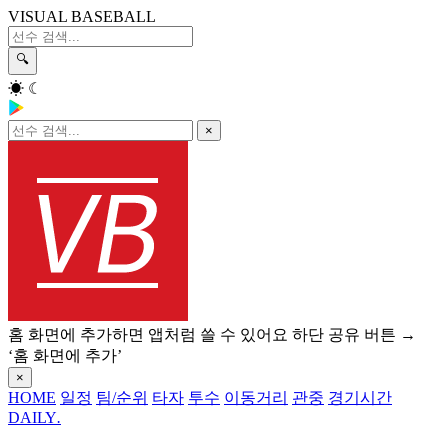
VISUAL BASEBALL
🔍
☀
☾
×
홈 화면에 추가하면 앱처럼 쓸 수 있어요
하단 공유 버튼 →
‘홈 화면에 추가’
×
HOME
일정
팀/순위
타자
투수
이동거리
관중
경기시간
DAILY
.