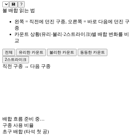
💾
?
볼 배합 읽는 법
왼쪽 = 직전에 던진 구종, 오른쪽 = 바로 다음에 던진 구
종
카운트 상황(유리·불리·2스트라이크)별 배합 변화를 비
교
전체
유리한 카운트
불리한 카운트
동등한 카운트
2스트라이크
직전 구종
→
다음 구종
배합 흐름 준비 중…
구종 사용 비율
초구 배합
(타석 첫 공)