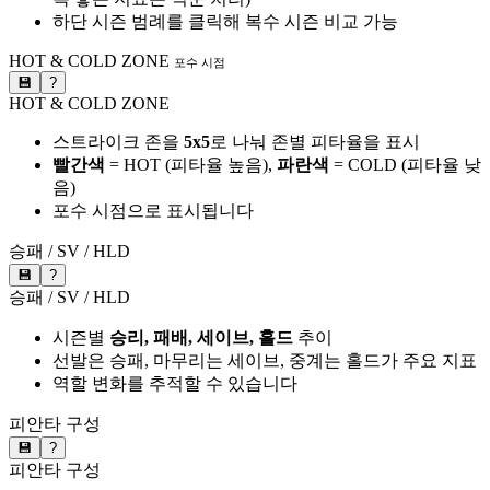
하단 시즌 범례를 클릭해 복수 시즌 비교 가능
HOT & COLD ZONE
포수 시점
💾
?
HOT & COLD ZONE
스트라이크 존을
5x5
로 나눠 존별 피타율을 표시
빨간색
= HOT (피타율 높음),
파란색
= COLD (피타율 낮
음)
포수 시점으로 표시됩니다
승패 / SV / HLD
💾
?
승패 / SV / HLD
시즌별
승리, 패배, 세이브, 홀드
추이
선발은 승패, 마무리는 세이브, 중계는 홀드가 주요 지표
역할 변화를 추적할 수 있습니다
피안타 구성
💾
?
피안타 구성