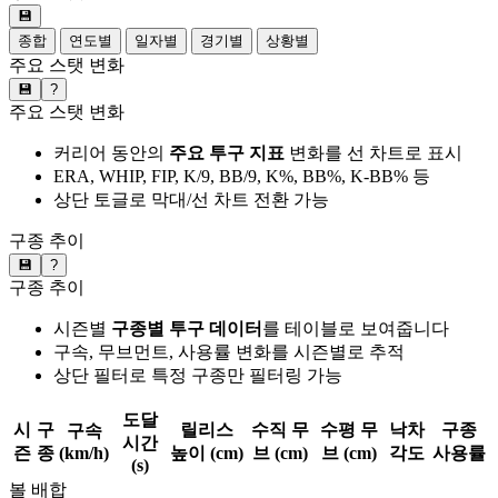
💾
종합
연도별
일자별
경기별
상황별
주요 스탯 변화
💾
?
주요 스탯 변화
커리어 동안의
주요 투구 지표
변화를 선 차트로 표시
ERA, WHIP, FIP, K/9, BB/9, K%, BB%, K-BB% 등
상단 토글로 막대/선 차트 전환 가능
구종 추이
💾
?
구종 추이
시즌별
구종별 투구 데이터
를 테이블로 보여줍니다
구속, 무브먼트, 사용률 변화를 시즌별로 추적
상단 필터로 특정 구종만 필터링 가능
도달
시
구
릴리스
수직 무
수평 무
낙차
구종
구속
시간
즌
종
(km/h)
높이 (cm)
브 (cm)
브 (cm)
각도
사용률
(s)
볼 배합