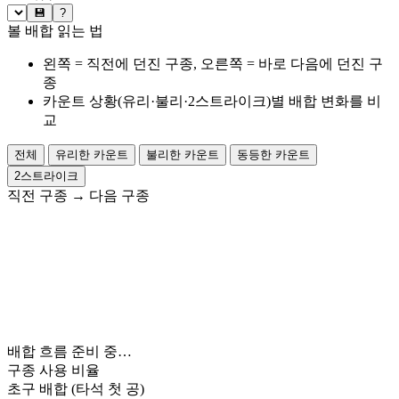
💾
?
볼 배합 읽는 법
왼쪽 = 직전에 던진 구종, 오른쪽 = 바로 다음에 던진 구
종
카운트 상황(유리·불리·2스트라이크)별 배합 변화를 비
교
전체
유리한 카운트
불리한 카운트
동등한 카운트
2스트라이크
직전 구종
→
다음 구종
배합 흐름 준비 중…
구종 사용 비율
초구 배합
(타석 첫 공)