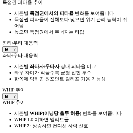
득점권 피타율 추이
시즌별
득점권에서의 피타율
변화를 보여줍니다
득점권 피타율이 전체보다 낮으면 위기 관리 능력이 뛰
어남
높으면 득점권에서 무너지는 타입
좌타/우타 대응력
💾
?
좌타/우타 대응력
시즌별
좌타자/우타자
상대 피타율 비교
좌우 차이가 작을수록 균형 잡힌 투수
한쪽에 약하면 원포인트 릴리프 기용 가능성
WHIP 추이
💾
?
WHIP 추이
시즌별
WHIP(이닝당 출루 허용)
변화를 보여줍니다
WHIP 1.0 이하면 엘리트급
WHIP가 상승하면 컨디션 하락 신호