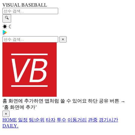
VISUAL BASEBALL
🔍
☀
☾
×
홈 화면에 추가하면 앱처럼 쓸 수 있어요
하단 공유 버튼 →
‘홈 화면에 추가’
×
HOME
일정
팀/순위
타자
투수
이동거리
관중
경기시간
DAILY
.