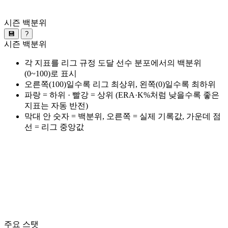
시즌 백분위
💾
?
시즌 백분위
각 지표를 리그 규정 도달 선수 분포에서의 백분위
(0~100)로 표시
오른쪽(100)일수록 리그 최상위, 왼쪽(0)일수록 최하위
파랑 = 하위 · 빨강 = 상위 (ERA·K%처럼 낮을수록 좋은
지표는 자동 반전)
막대 안 숫자 = 백분위, 오른쪽 = 실제 기록값, 가운데 점
선 = 리그 중앙값
주요 스탯