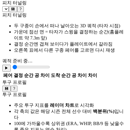
피치 터널링
💾
?
피치 터널링
두 구종이 손에서 떠나 날아오는 3D 궤적 (타자 시점)
가운데 점선 면 = 타자가 스윙을 결정하는 순간(홈플레
이트 약 7.3m 앞)
결정 순간엔 겹쳐 보이다가 플레이트에서 갈라짐
오른쪽 표에서 다른 구종 페어를 고르면 다시 재생
궤적 준비 중…
▶
페어
결정 순간 공 차이
도착 순간 공 차이
차이
투구 프로필
💾
?
투구 프로필
주요 투구 지표를
레이더 차트
로 시각화
각 축의 값은 해당 시즌 전체 선수 대비
백분위(%)
입니
다
100에 가까울수록 상위권 (ERA, WHIP, BB/9 등 낮을수
록 좋은 지표는 역순 처리)