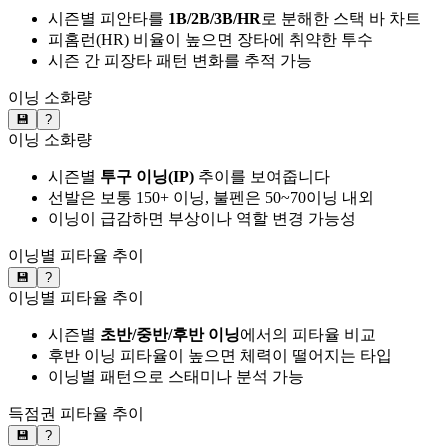
시즌별 피안타를
1B/2B/3B/HR
로 분해한 스택 바 차트
피홈런(HR) 비율이 높으면 장타에 취약한 투수
시즌 간 피장타 패턴 변화를 추적 가능
이닝 소화량
💾
?
이닝 소화량
시즌별
투구 이닝(IP)
추이를 보여줍니다
선발은 보통 150+ 이닝, 불펜은 50~70이닝 내외
이닝이 급감하면 부상이나 역할 변경 가능성
이닝별 피타율 추이
💾
?
이닝별 피타율 추이
시즌별
초반/중반/후반 이닝
에서의 피타율 비교
후반 이닝 피타율이 높으면 체력이 떨어지는 타입
이닝별 패턴으로 스태미나 분석 가능
득점권 피타율 추이
💾
?