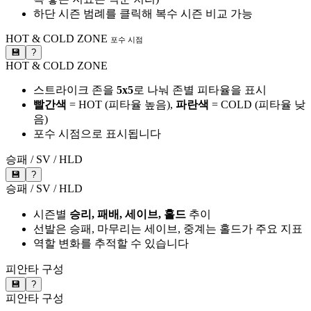
하단 시즌 범례를 클릭해 복수 시즌 비교 가능
HOT & COLD ZONE
포수 시점
💾
?
HOT & COLD ZONE
스트라이크 존을
5x5
로 나눠 존별 피타율을 표시
빨간색
= HOT (피타율 높음),
파란색
= COLD (피타율 낮
음)
포수 시점으로 표시됩니다
승패 / SV / HLD
💾
?
승패 / SV / HLD
시즌별
승리, 패배, 세이브, 홀드
추이
선발은 승패, 마무리는 세이브, 중계는 홀드가 주요 지표
역할 변화를 추적할 수 있습니다
피안타 구성
💾
?
피안타 구성