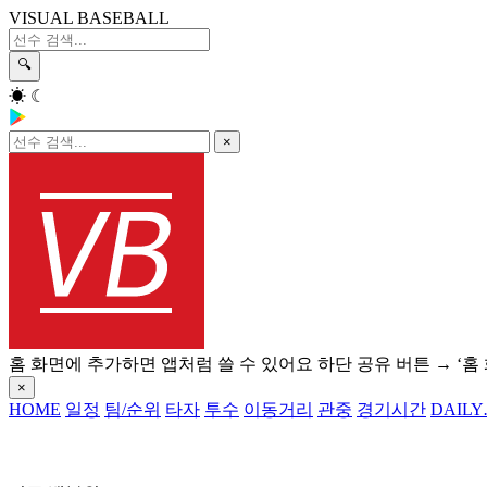
VISUAL BASEBALL
🔍
☀
☾
×
홈 화면에 추가하면 앱처럼 쓸 수 있어요
하단 공유 버튼 → ‘홈
×
HOME
일정
팀/순위
타자
투수
이동거리
관중
경기시간
DAILY