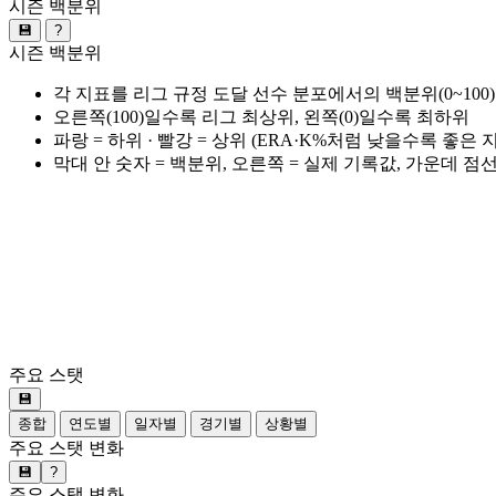
시즌 백분위
💾
?
시즌 백분위
각 지표를 리그 규정 도달 선수 분포에서의 백분위(0~100
오른쪽(100)일수록 리그 최상위, 왼쪽(0)일수록 최하위
파랑 = 하위 · 빨강 = 상위 (ERA·K%처럼 낮을수록 좋은
막대 안 숫자 = 백분위, 오른쪽 = 실제 기록값, 가운데 점
주요 스탯
💾
종합
연도별
일자별
경기별
상황별
주요 스탯 변화
💾
?
주요 스탯 변화