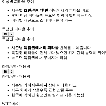
이닝별 피타율 추이
시즌별
초반/중반/후반 이닝
에서의 피타율 비교
후반 이닝 피타율이 높으면 체력이 떨어지는 타입
이닝별 패턴으로 스태미나 분석 가능
득점권 피타율 추이
💾
?
득점권 피타율 추이
시즌별
득점권에서의 피타율
변화를 보여줍니다
득점권 피타율이 전체보다 낮으면 위기 관리 능력이 뛰어
높으면 득점권에서 무너지는 타입
좌타/우타 대응력
💾
?
좌타/우타 대응력
시즌별
좌타자/우타자
상대 피타율 비교
좌우 차이가 작을수록 균형 잡힌 투수
한쪽에 약하면 원포인트 릴리프 기용 가능성
WHIP 추이