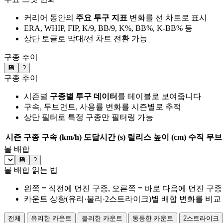
커리어 동안의
주요 투구 지표
변화를 선 차트로 표시
ERA, WHIP, FIP, K/9, BB/9, K%, BB%, K-BB% 등
상단 토글로 막대/선 차트 전환 가능
구종 추이
💾
?
구종 추이
시즌별
구종별 투구 데이터
를 테이블로 보여줍니다
구속, 무브먼트, 사용률 변화를 시즌별로 추적
상단 필터로 특정 구종만 필터링 가능
시즌
구종
구속 (km/h)
도달시간 (s)
릴리스 높이 (cm)
수직 무브 
볼 배합
💾
?
볼 배합 읽는 법
왼쪽 = 직전에 던진 구종, 오른쪽 = 바로 다음에 던진 구종
카운트 상황(유리·불리·2스트라이크)별 배합 변화를 비교
전체
유리한 카운트
불리한 카운트
동등한 카운트
2스트라이크