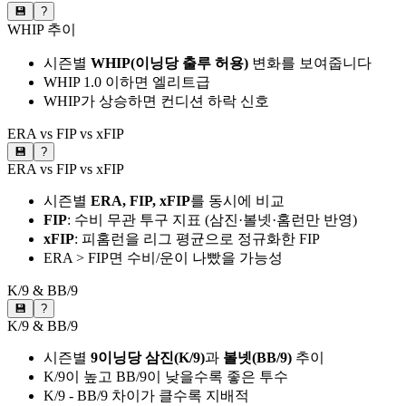
💾
?
WHIP 추이
시즌별
WHIP(이닝당 출루 허용)
변화를 보여줍니다
WHIP 1.0 이하면 엘리트급
WHIP가 상승하면 컨디션 하락 신호
ERA vs FIP vs xFIP
💾
?
ERA vs FIP vs xFIP
시즌별
ERA, FIP, xFIP
를 동시에 비교
FIP
: 수비 무관 투구 지표 (삼진·볼넷·홈런만 반영)
xFIP
: 피홈런을 리그 평균으로 정규화한 FIP
ERA > FIP면 수비/운이 나빴을 가능성
K/9 & BB/9
💾
?
K/9 & BB/9
시즌별
9이닝당 삼진(K/9)
과
볼넷(BB/9)
추이
K/9이 높고 BB/9이 낮을수록 좋은 투수
K/9 - BB/9 차이가 클수록 지배적