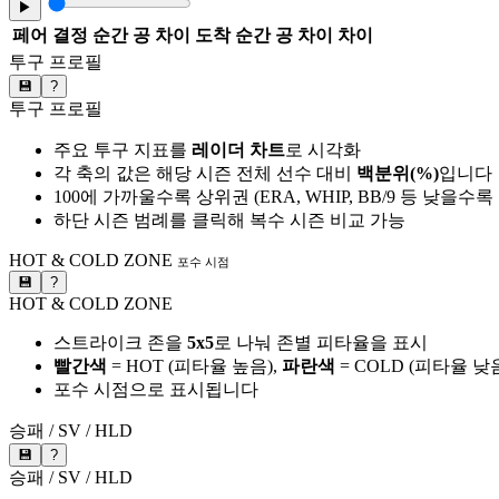
▶
페어
결정 순간 공 차이
도착 순간 공 차이
차이
투구 프로필
💾
?
투구 프로필
주요 투구 지표를
레이더 차트
로 시각화
각 축의 값은 해당 시즌 전체 선수 대비
백분위(%)
입니다
100에 가까울수록 상위권 (ERA, WHIP, BB/9 등 낮을수
하단 시즌 범례를 클릭해 복수 시즌 비교 가능
HOT & COLD ZONE
포수 시점
💾
?
HOT & COLD ZONE
스트라이크 존을
5x5
로 나눠 존별 피타율을 표시
빨간색
= HOT (피타율 높음),
파란색
= COLD (피타율 낮
포수 시점으로 표시됩니다
승패 / SV / HLD
💾
?
승패 / SV / HLD