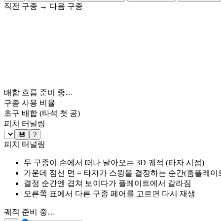
직전 구종
→
다음 구종
배합 흐름 준비 중…
구종 사용 비율
초구 배합
(타석 첫 공)
피치 터널링
💾
?
피치 터널링
두 구종이 손에서 떠나 날아오는 3D 궤적 (타자 시점)
가운데 점선 면 = 타자가 스윙을 결정하는 순간(홈플레이트 약
결정 순간엔 겹쳐 보이다가 플레이트에서 갈라짐
오른쪽 표에서 다른 구종 페어를 고르면 다시 재생
궤적 준비 중…