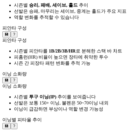
시즌별
승리, 패배, 세이브, 홀드
추이
선발은 승패, 마무리는 세이브, 중계는 홀드가 주요 지표
역할 변화를 추적할 수 있습니다
피안타 구성
💾
?
피안타 구성
시즌별 피안타를
1B/2B/3B/HR
로 분해한 스택 바 차트
피홈런(HR) 비율이 높으면 장타에 취약한 투수
시즌 간 피장타 패턴 변화를 추적 가능
이닝 소화량
💾
?
이닝 소화량
시즌별
투구 이닝(IP)
추이를 보여줍니다
선발은 보통 150+ 이닝, 불펜은 50~70이닝 내외
이닝이 급감하면 부상이나 역할 변경 가능성
이닝별 피타율 추이
💾
?