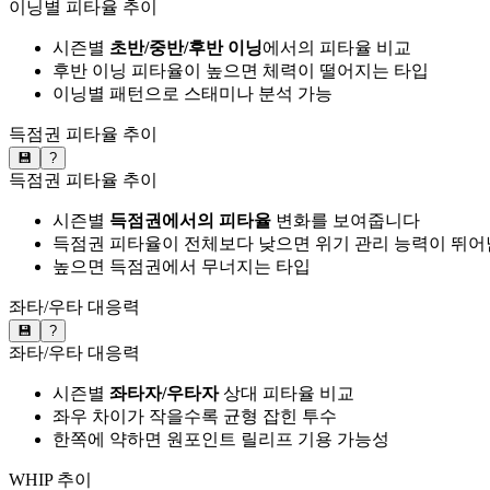
이닝별 피타율 추이
시즌별
초반/중반/후반 이닝
에서의 피타율 비교
후반 이닝 피타율이 높으면 체력이 떨어지는 타입
이닝별 패턴으로 스태미나 분석 가능
득점권 피타율 추이
💾
?
득점권 피타율 추이
시즌별
득점권에서의 피타율
변화를 보여줍니다
득점권 피타율이 전체보다 낮으면 위기 관리 능력이 뛰어
높으면 득점권에서 무너지는 타입
좌타/우타 대응력
💾
?
좌타/우타 대응력
시즌별
좌타자/우타자
상대 피타율 비교
좌우 차이가 작을수록 균형 잡힌 투수
한쪽에 약하면 원포인트 릴리프 기용 가능성
WHIP 추이