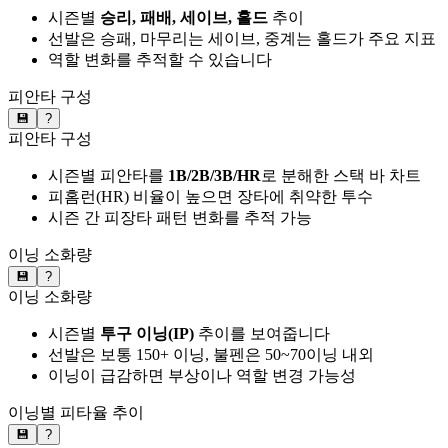
시즌별
승리, 패배, 세이브, 홀드
추이
선발은 승패, 마무리는 세이브, 중계는 홀드가 주요 지표
역할 변화를 추적할 수 있습니다
피안타 구성
💾
?
피안타 구성
시즌별 피안타를
1B/2B/3B/HR
로 분해한 스택 바 차트
피홈런(HR) 비율이 높으면 장타에 취약한 투수
시즌 간 피장타 패턴 변화를 추적 가능
이닝 소화량
💾
?
이닝 소화량
시즌별
투구 이닝(IP)
추이를 보여줍니다
선발은 보통 150+ 이닝, 불펜은 50~70이닝 내외
이닝이 급감하면 부상이나 역할 변경 가능성
이닝별 피타율 추이
💾
?