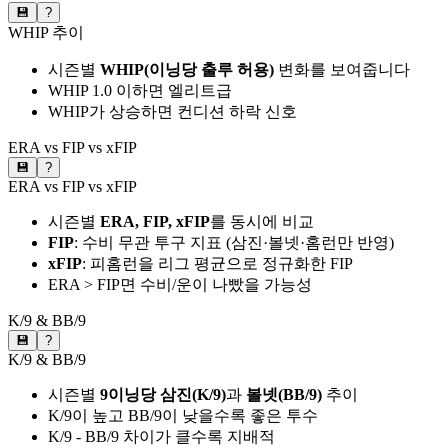
💾
?
WHIP 추이
시즌별
WHIP(이닝당 출루 허용)
변화를 보여줍니다
WHIP 1.0 이하면 엘리트급
WHIP가 상승하면 컨디션 하락 신호
ERA vs FIP vs xFIP
💾
?
ERA vs FIP vs xFIP
시즌별
ERA, FIP, xFIP
를 동시에 비교
FIP
: 수비 무관 투구 지표 (삼진·볼넷·홈런만 반영)
xFIP
: 피홈런을 리그 평균으로 정규화한 FIP
ERA > FIP면 수비/운이 나빴을 가능성
K/9 & BB/9
💾
?
K/9 & BB/9
시즌별
9이닝당 삼진(K/9)
과
볼넷(BB/9)
추이
K/9이 높고 BB/9이 낮을수록 좋은 투수
K/9 - BB/9 차이가 클수록 지배적