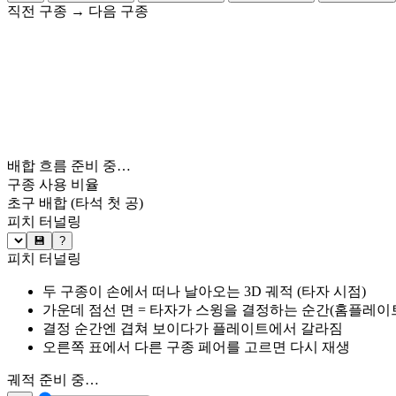
직전 구종
→
다음 구종
배합 흐름 준비 중…
구종 사용 비율
초구 배합
(타석 첫 공)
피치 터널링
💾
?
피치 터널링
두 구종이 손에서 떠나 날아오는 3D 궤적 (타자 시점)
가운데 점선 면 = 타자가 스윙을 결정하는 순간(홈플레이트 약
결정 순간엔 겹쳐 보이다가 플레이트에서 갈라짐
오른쪽 표에서 다른 구종 페어를 고르면 다시 재생
궤적 준비 중…