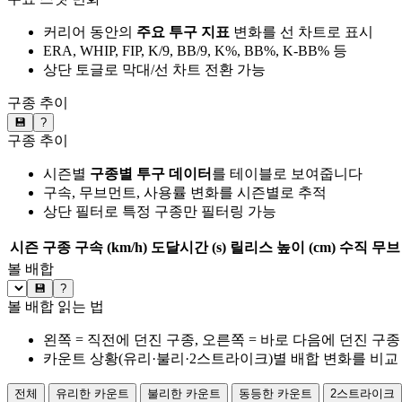
커리어 동안의
주요 투구 지표
변화를 선 차트로 표시
ERA, WHIP, FIP, K/9, BB/9, K%, BB%, K-BB% 등
상단 토글로 막대/선 차트 전환 가능
구종 추이
💾
?
구종 추이
시즌별
구종별 투구 데이터
를 테이블로 보여줍니다
구속, 무브먼트, 사용률 변화를 시즌별로 추적
상단 필터로 특정 구종만 필터링 가능
시즌
구종
구속 (km/h)
도달시간 (s)
릴리스 높이 (cm)
수직 무브 
볼 배합
💾
?
볼 배합 읽는 법
왼쪽 = 직전에 던진 구종, 오른쪽 = 바로 다음에 던진 구종
카운트 상황(유리·불리·2스트라이크)별 배합 변화를 비교
전체
유리한 카운트
불리한 카운트
동등한 카운트
2스트라이크