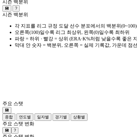
시즌 백분위
💾
?
시즌 백분위
각 지표를 리그 규정 도달 선수 분포에서의 백분위(0~100
오른쪽(100)일수록 리그 최상위, 왼쪽(0)일수록 최하위
파랑 = 하위 · 빨강 = 상위 (ERA·K%처럼 낮을수록 좋은
막대 안 숫자 = 백분위, 오른쪽 = 실제 기록값, 가운데 점
주요 스탯
💾
종합
연도별
일자별
경기별
상황별
주요 스탯 변화
💾
?
주요 스탯 변화