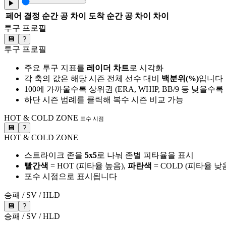
▶
페어
결정 순간 공 차이
도착 순간 공 차이
차이
투구 프로필
💾
?
투구 프로필
주요 투구 지표를
레이더 차트
로 시각화
각 축의 값은 해당 시즌 전체 선수 대비
백분위(%)
입니다
100에 가까울수록 상위권 (ERA, WHIP, BB/9 등 낮을수
하단 시즌 범례를 클릭해 복수 시즌 비교 가능
HOT & COLD ZONE
포수 시점
💾
?
HOT & COLD ZONE
스트라이크 존을
5x5
로 나눠 존별 피타율을 표시
빨간색
= HOT (피타율 높음),
파란색
= COLD (피타율 낮
포수 시점으로 표시됩니다
승패 / SV / HLD
💾
?
승패 / SV / HLD