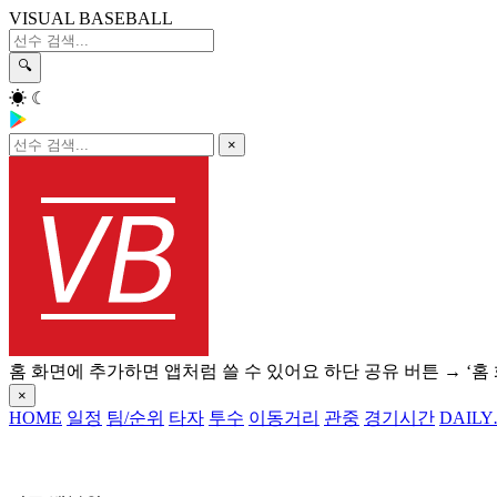
VISUAL BASEBALL
🔍
☀
☾
×
홈 화면에 추가하면 앱처럼 쓸 수 있어요
하단 공유 버튼 → ‘홈
×
HOME
일정
팀/순위
타자
투수
이동거리
관중
경기시간
DAILY