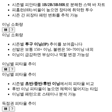
시즌별 피안타를
1B/2B/3B/HR
로 분해한 스택 바 차트
피홈런(HR) 비율이 높으면 장타에 취약한 투수
시즌 간 피장타 패턴 변화를 추적 가능
이닝 소화량
💾
?
이닝 소화량
시즌별
투구 이닝(IP)
추이를 보여줍니다
선발은 보통 150+ 이닝, 불펜은 50~70이닝 내외
이닝이 급감하면 부상이나 역할 변경 가능성
이닝별 피타율 추이
💾
?
이닝별 피타율 추이
시즌별
초반/중반/후반 이닝
에서의 피타율 비교
후반 이닝 피타율이 높으면 체력이 떨어지는 타입
이닝별 패턴으로 스태미나 분석 가능
득점권 피타율 추이
💾
?