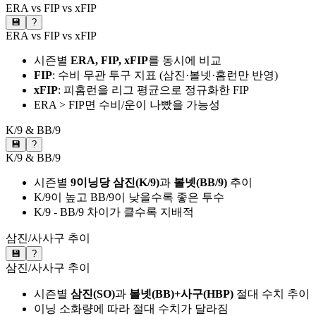
ERA vs FIP vs xFIP
💾
?
ERA vs FIP vs xFIP
시즌별
ERA, FIP, xFIP
를 동시에 비교
FIP
: 수비 무관 투구 지표 (삼진·볼넷·홈런만 반영)
xFIP
: 피홈런을 리그 평균으로 정규화한 FIP
ERA > FIP면 수비/운이 나빴을 가능성
K/9 & BB/9
💾
?
K/9 & BB/9
시즌별
9이닝당 삼진(K/9)
과
볼넷(BB/9)
추이
K/9이 높고 BB/9이 낮을수록 좋은 투수
K/9 - BB/9 차이가 클수록 지배적
삼진/사사구 추이
💾
?
삼진/사사구 추이
시즌별
삼진(SO)
과
볼넷(BB)+사구(HBP)
절대 수치 추이
이닝 소화량에 따라 절대 수치가 달라짐