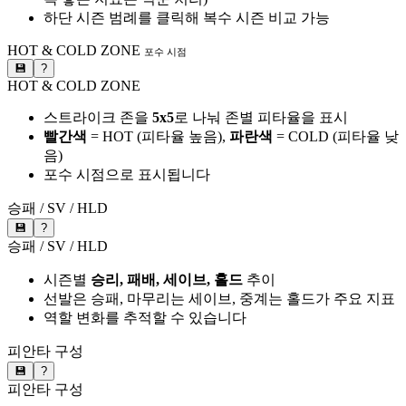
하단 시즌 범례를 클릭해 복수 시즌 비교 가능
HOT & COLD ZONE
포수 시점
💾
?
HOT & COLD ZONE
스트라이크 존을
5x5
로 나눠 존별 피타율을 표시
빨간색
= HOT (피타율 높음),
파란색
= COLD (피타율 낮
음)
포수 시점으로 표시됩니다
승패 / SV / HLD
💾
?
승패 / SV / HLD
시즌별
승리, 패배, 세이브, 홀드
추이
선발은 승패, 마무리는 세이브, 중계는 홀드가 주요 지표
역할 변화를 추적할 수 있습니다
피안타 구성
💾
?
피안타 구성