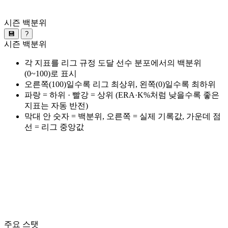
시즌 백분위
💾
?
시즌 백분위
각 지표를 리그 규정 도달 선수 분포에서의 백분위
(0~100)로 표시
오른쪽(100)일수록 리그 최상위, 왼쪽(0)일수록 최하위
파랑 = 하위 · 빨강 = 상위 (ERA·K%처럼 낮을수록 좋은
지표는 자동 반전)
막대 안 숫자 = 백분위, 오른쪽 = 실제 기록값, 가운데 점
선 = 리그 중앙값
주요 스탯