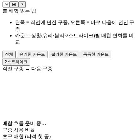
💾
?
볼 배합 읽는 법
왼쪽 = 직전에 던진 구종, 오른쪽 = 바로 다음에 던진 구
종
카운트 상황(유리·불리·2스트라이크)별 배합 변화를 비
교
전체
유리한 카운트
불리한 카운트
동등한 카운트
2스트라이크
직전 구종
→
다음 구종
배합 흐름 준비 중…
구종 사용 비율
초구 배합
(타석 첫 공)