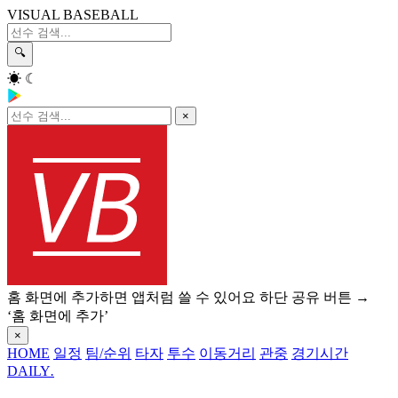
VISUAL BASEBALL
🔍
☀
☾
×
홈 화면에 추가하면 앱처럼 쓸 수 있어요
하단 공유 버튼 →
‘홈 화면에 추가’
×
HOME
일정
팀/순위
타자
투수
이동거리
관중
경기시간
DAILY
.