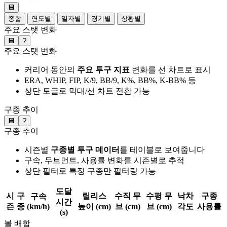
💾
종합
연도별
일자별
경기별
상황별
주요 스탯 변화
💾
?
주요 스탯 변화
커리어 동안의
주요 투구 지표
변화를 선 차트로 표시
ERA, WHIP, FIP, K/9, BB/9, K%, BB%, K-BB% 등
상단 토글로 막대/선 차트 전환 가능
구종 추이
💾
?
구종 추이
시즌별
구종별 투구 데이터
를 테이블로 보여줍니다
구속, 무브먼트, 사용률 변화를 시즌별로 추적
상단 필터로 특정 구종만 필터링 가능
도달
시
구
릴리스
수직 무
수평 무
낙차
구종
구속
시간
즌
종
(km/h)
높이 (cm)
브 (cm)
브 (cm)
각도
사용률
(s)
볼 배합