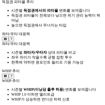
득점권 피타율 추이
시즌별
득점권에서의 피타율
변화를 보여줍니다
득점권 피타율이 전체보다 낮으면 위기 관리 능력이 뛰
어남
높으면 득점권에서 무너지는 타입
좌타/우타 대응력
💾
?
좌타/우타 대응력
시즌별
좌타자/우타자
상대 피타율 비교
좌우 차이가 작을수록 균형 잡힌 투수
한쪽에 약하면 원포인트 릴리프 기용 가능성
WHIP 추이
💾
?
WHIP 추이
시즌별
WHIP(이닝당 출루 허용)
변화를 보여줍니다
WHIP 1.0 이하면 엘리트급
WHIP가 상승하면 컨디션 하락 신호