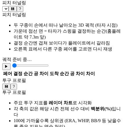
피치 터널링
💾
?
피치 터널링
두 구종이 손에서 떠나 날아오는 3D 궤적 (타자 시점)
가운데 점선 면 = 타자가 스윙을 결정하는 순간(홈플레
이트 약 7.3m 앞)
결정 순간엔 겹쳐 보이다가 플레이트에서 갈라짐
오른쪽 표에서 다른 구종 페어를 고르면 다시 재생
궤적 준비 중…
▶
페어
결정 순간 공 차이
도착 순간 공 차이
차이
투구 프로필
💾
?
투구 프로필
주요 투구 지표를
레이더 차트
로 시각화
각 축의 값은 해당 시즌 전체 선수 대비
백분위(%)
입니
다
100에 가까울수록 상위권 (ERA, WHIP, BB/9 등 낮을수
록 좋은 지표는 역순 처리)