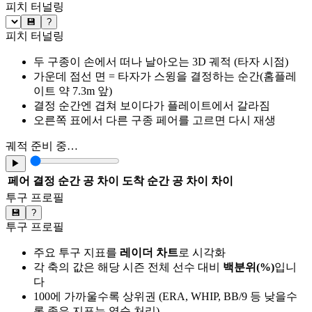
피치 터널링
💾
?
피치 터널링
두 구종이 손에서 떠나 날아오는 3D 궤적 (타자 시점)
가운데 점선 면 = 타자가 스윙을 결정하는 순간(홈플레
이트 약 7.3m 앞)
결정 순간엔 겹쳐 보이다가 플레이트에서 갈라짐
오른쪽 표에서 다른 구종 페어를 고르면 다시 재생
궤적 준비 중…
▶
페어
결정 순간 공 차이
도착 순간 공 차이
차이
투구 프로필
💾
?
투구 프로필
주요 투구 지표를
레이더 차트
로 시각화
각 축의 값은 해당 시즌 전체 선수 대비
백분위(%)
입니
다
100에 가까울수록 상위권 (ERA, WHIP, BB/9 등 낮을수
록 좋은 지표는 역순 처리)