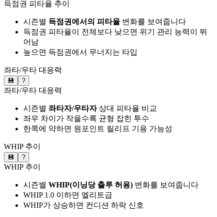
득점권 피타율 추이
시즌별
득점권에서의 피타율
변화를 보여줍니다
득점권 피타율이 전체보다 낮으면 위기 관리 능력이 뛰
어남
높으면 득점권에서 무너지는 타입
좌타/우타 대응력
💾
?
좌타/우타 대응력
시즌별
좌타자/우타자
상대 피타율 비교
좌우 차이가 작을수록 균형 잡힌 투수
한쪽에 약하면 원포인트 릴리프 기용 가능성
WHIP 추이
💾
?
WHIP 추이
시즌별
WHIP(이닝당 출루 허용)
변화를 보여줍니다
WHIP 1.0 이하면 엘리트급
WHIP가 상승하면 컨디션 하락 신호