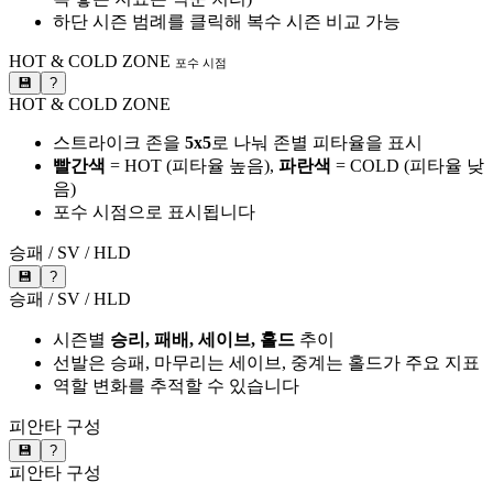
하단 시즌 범례를 클릭해 복수 시즌 비교 가능
HOT & COLD ZONE
포수 시점
💾
?
HOT & COLD ZONE
스트라이크 존을
5x5
로 나눠 존별 피타율을 표시
빨간색
= HOT (피타율 높음),
파란색
= COLD (피타율 낮
음)
포수 시점으로 표시됩니다
승패 / SV / HLD
💾
?
승패 / SV / HLD
시즌별
승리, 패배, 세이브, 홀드
추이
선발은 승패, 마무리는 세이브, 중계는 홀드가 주요 지표
역할 변화를 추적할 수 있습니다
피안타 구성
💾
?
피안타 구성