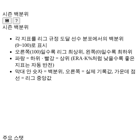
시즌 백분위
💾
?
시즌 백분위
각 지표를 리그 규정 도달 선수 분포에서의 백분위
(0~100)로 표시
오른쪽(100)일수록 리그 최상위, 왼쪽(0)일수록 최하위
파랑 = 하위 · 빨강 = 상위 (ERA·K%처럼 낮을수록 좋은
지표는 자동 반전)
막대 안 숫자 = 백분위, 오른쪽 = 실제 기록값, 가운데 점
선 = 리그 중앙값
주요 스탯