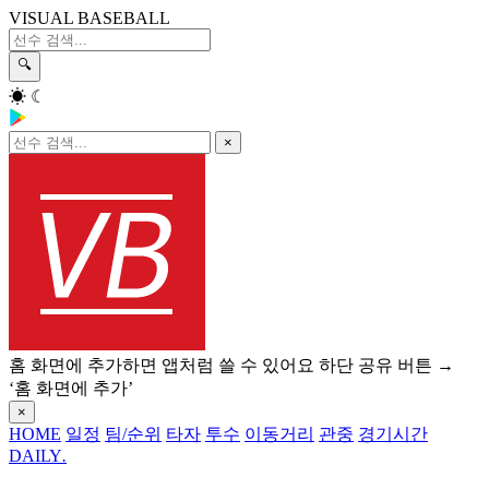
VISUAL BASEBALL
🔍
☀
☾
×
홈 화면에 추가하면 앱처럼 쓸 수 있어요
하단 공유 버튼 →
‘홈 화면에 추가’
×
HOME
일정
팀/순위
타자
투수
이동거리
관중
경기시간
DAILY
.