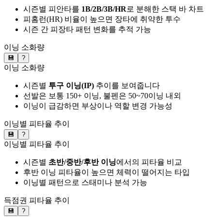
시즌별 피안타를
1B/2B/3B/HR
로 분해한 스택 바 차트
피홈런(HR) 비율이 높으면 장타에 취약한 투수
시즌 간 피장타 패턴 변화를 추적 가능
이닝 소화량
💾
?
이닝 소화량
시즌별
투구 이닝(IP)
추이를 보여줍니다
선발은 보통 150+ 이닝, 불펜은 50~70이닝 내외
이닝이 급감하면 부상이나 역할 변경 가능성
이닝별 피타율 추이
💾
?
이닝별 피타율 추이
시즌별
초반/중반/후반 이닝
에서의 피타율 비교
후반 이닝 피타율이 높으면 체력이 떨어지는 타입
이닝별 패턴으로 스태미나 분석 가능
득점권 피타율 추이
💾
?