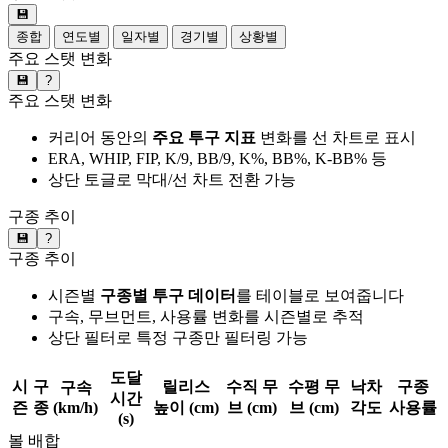
💾
종합
연도별
일자별
경기별
상황별
주요 스탯 변화
💾
?
주요 스탯 변화
커리어 동안의
주요 투구 지표
변화를 선 차트로 표시
ERA, WHIP, FIP, K/9, BB/9, K%, BB%, K-BB% 등
상단 토글로 막대/선 차트 전환 가능
구종 추이
💾
?
구종 추이
시즌별
구종별 투구 데이터
를 테이블로 보여줍니다
구속, 무브먼트, 사용률 변화를 시즌별로 추적
상단 필터로 특정 구종만 필터링 가능
도달
시
구
릴리스
수직 무
수평 무
낙차
구종
구속
시간
즌
종
(km/h)
높이 (cm)
브 (cm)
브 (cm)
각도
사용률
(s)
볼 배합