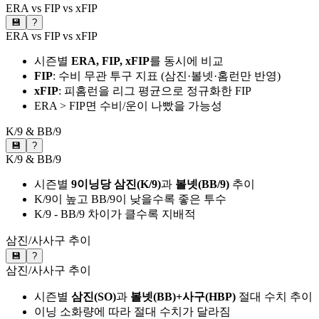
ERA vs FIP vs xFIP
💾
?
ERA vs FIP vs xFIP
시즌별
ERA, FIP, xFIP
를 동시에 비교
FIP
: 수비 무관 투구 지표 (삼진·볼넷·홈런만 반영)
xFIP
: 피홈런을 리그 평균으로 정규화한 FIP
ERA > FIP면 수비/운이 나빴을 가능성
K/9 & BB/9
💾
?
K/9 & BB/9
시즌별
9이닝당 삼진(K/9)
과
볼넷(BB/9)
추이
K/9이 높고 BB/9이 낮을수록 좋은 투수
K/9 - BB/9 차이가 클수록 지배적
삼진/사사구 추이
💾
?
삼진/사사구 추이
시즌별
삼진(SO)
과
볼넷(BB)+사구(HBP)
절대 수치 추이
이닝 소화량에 따라 절대 수치가 달라짐