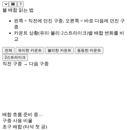
💾
?
볼 배합 읽는 법
왼쪽 = 직전에 던진 구종, 오른쪽 = 바로 다음에 던진 구
종
카운트 상황(유리·불리·2스트라이크)별 배합 변화를 비
교
전체
유리한 카운트
불리한 카운트
동등한 카운트
2스트라이크
직전 구종
→
다음 구종
배합 흐름 준비 중…
구종 사용 비율
초구 배합
(타석 첫 공)