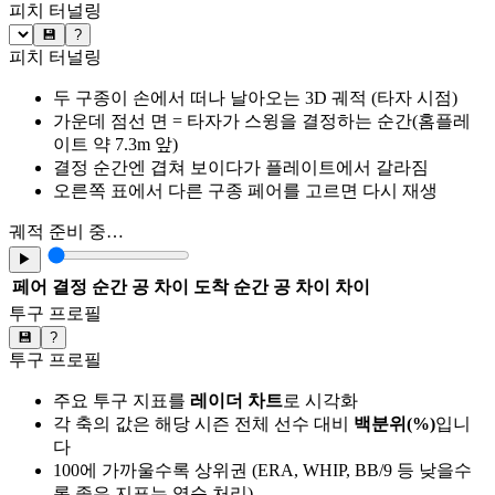
피치 터널링
💾
?
피치 터널링
두 구종이 손에서 떠나 날아오는 3D 궤적 (타자 시점)
가운데 점선 면 = 타자가 스윙을 결정하는 순간(홈플레
이트 약 7.3m 앞)
결정 순간엔 겹쳐 보이다가 플레이트에서 갈라짐
오른쪽 표에서 다른 구종 페어를 고르면 다시 재생
궤적 준비 중…
▶
페어
결정 순간 공 차이
도착 순간 공 차이
차이
투구 프로필
💾
?
투구 프로필
주요 투구 지표를
레이더 차트
로 시각화
각 축의 값은 해당 시즌 전체 선수 대비
백분위(%)
입니
다
100에 가까울수록 상위권 (ERA, WHIP, BB/9 등 낮을수
록 좋은 지표는 역순 처리)