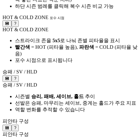
하단 시즌 범례를 클릭해 복수 시즌 비교 가능
HOT & COLD ZONE
포수 시점
💾
?
HOT & COLD ZONE
스트라이크 존을
5x5
로 나눠 존별 피타율을 표시
빨간색
= HOT (피타율 높음),
파란색
= COLD (피타율 낮
음)
포수 시점으로 표시됩니다
승패 / SV / HLD
💾
?
승패 / SV / HLD
시즌별
승리, 패배, 세이브, 홀드
추이
선발은 승패, 마무리는 세이브, 중계는 홀드가 주요 지표
역할 변화를 추적할 수 있습니다
피안타 구성
💾
?
피안타 구성