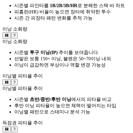
시즌별 피안타를
1B/2B/3B/HR
로 분해한 스택 바 차트
피홈런(HR) 비율이 높으면 장타에 취약한 투수
시즌 간 피장타 패턴 변화를 추적 가능
이닝 소화량
💾
?
이닝 소화량
시즌별
투구 이닝(IP)
추이를 보여줍니다
선발은 보통 150+ 이닝, 불펜은 50~70이닝 내외
이닝이 급감하면 부상이나 역할 변경 가능성
이닝별 피타율 추이
💾
?
이닝별 피타율 추이
시즌별
초반/중반/후반 이닝
에서의 피타율 비교
후반 이닝 피타율이 높으면 체력이 떨어지는 타입
이닝별 패턴으로 스태미나 분석 가능
득점권 피타율 추이
💾
?