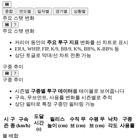
💾
종합
연도별
일자별
경기별
상황별
주요 스탯 변화
💾
?
주요 스탯 변화
커리어 동안의
주요 투구 지표
변화를 선 차트로 표시
ERA, WHIP, FIP, K/9, BB/9, K%, BB%, K-BB% 등
상단 토글로 막대/선 차트 전환 가능
구종 추이
💾
?
구종 추이
시즌별
구종별 투구 데이터
를 테이블로 보여줍니다
구속, 무브먼트, 사용률 변화를 시즌별로 추적
상단 필터로 특정 구종만 필터링 가능
도달
시
구
릴리스
수직 무
수평 무
낙차
구종
구속
시간
즌
종
(km/h)
높이 (cm)
브 (cm)
브 (cm)
각도
사용률
(s)
볼 배합