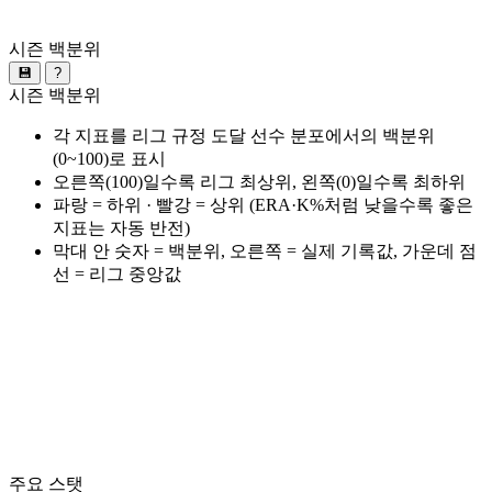
시즌 백분위
💾
?
시즌 백분위
각 지표를 리그 규정 도달 선수 분포에서의 백분위
(0~100)로 표시
오른쪽(100)일수록 리그 최상위, 왼쪽(0)일수록 최하위
파랑 = 하위 · 빨강 = 상위 (ERA·K%처럼 낮을수록 좋은
지표는 자동 반전)
막대 안 숫자 = 백분위, 오른쪽 = 실제 기록값, 가운데 점
선 = 리그 중앙값
주요 스탯