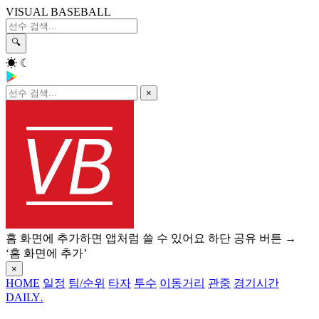
VISUAL BASEBALL
🔍
☀
☾
×
홈 화면에 추가하면 앱처럼 쓸 수 있어요
하단 공유 버튼 →
‘홈 화면에 추가’
×
HOME
일정
팀/순위
타자
투수
이동거리
관중
경기시간
DAILY
.