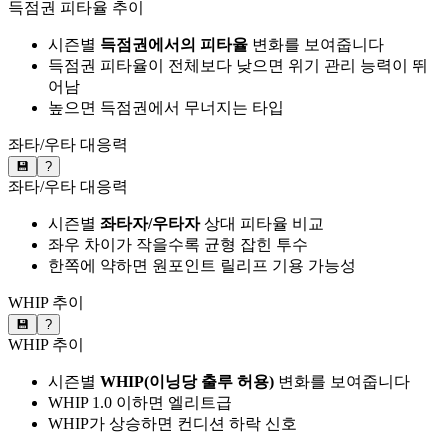
득점권 피타율 추이
시즌별
득점권에서의 피타율
변화를 보여줍니다
득점권 피타율이 전체보다 낮으면 위기 관리 능력이 뛰
어남
높으면 득점권에서 무너지는 타입
좌타/우타 대응력
💾
?
좌타/우타 대응력
시즌별
좌타자/우타자
상대 피타율 비교
좌우 차이가 작을수록 균형 잡힌 투수
한쪽에 약하면 원포인트 릴리프 기용 가능성
WHIP 추이
💾
?
WHIP 추이
시즌별
WHIP(이닝당 출루 허용)
변화를 보여줍니다
WHIP 1.0 이하면 엘리트급
WHIP가 상승하면 컨디션 하락 신호