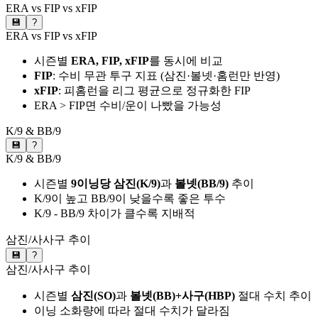
ERA vs FIP vs xFIP
💾
?
ERA vs FIP vs xFIP
시즌별
ERA, FIP, xFIP
를 동시에 비교
FIP
: 수비 무관 투구 지표 (삼진·볼넷·홈런만 반영)
xFIP
: 피홈런을 리그 평균으로 정규화한 FIP
ERA > FIP면 수비/운이 나빴을 가능성
K/9 & BB/9
💾
?
K/9 & BB/9
시즌별
9이닝당 삼진(K/9)
과
볼넷(BB/9)
추이
K/9이 높고 BB/9이 낮을수록 좋은 투수
K/9 - BB/9 차이가 클수록 지배적
삼진/사사구 추이
💾
?
삼진/사사구 추이
시즌별
삼진(SO)
과
볼넷(BB)+사구(HBP)
절대 수치 추이
이닝 소화량에 따라 절대 수치가 달라짐