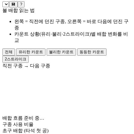
💾
?
볼 배합 읽는 법
왼쪽 = 직전에 던진 구종, 오른쪽 = 바로 다음에 던진 구
종
카운트 상황(유리·불리·2스트라이크)별 배합 변화를 비
교
전체
유리한 카운트
불리한 카운트
동등한 카운트
2스트라이크
직전 구종
→
다음 구종
배합 흐름 준비 중…
구종 사용 비율
초구 배합
(타석 첫 공)