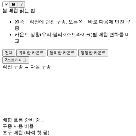
💾
?
볼 배합 읽는 법
왼쪽 = 직전에 던진 구종, 오른쪽 = 바로 다음에 던진 구
종
카운트 상황(유리·불리·2스트라이크)별 배합 변화를 비
교
전체
유리한 카운트
불리한 카운트
동등한 카운트
2스트라이크
직전 구종
→
다음 구종
배합 흐름 준비 중…
구종 사용 비율
초구 배합
(타석 첫 공)