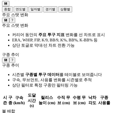
💾
종합
연도별
일자별
경기별
상황별
주요 스탯 변화
💾
?
주요 스탯 변화
커리어 동안의
주요 투구 지표
변화를 선 차트로 표시
ERA, WHIP, FIP, K/9, BB/9, K%, BB%, K-BB% 등
상단 토글로 막대/선 차트 전환 가능
구종 추이
💾
?
구종 추이
시즌별
구종별 투구 데이터
를 테이블로 보여줍니다
구속, 무브먼트, 사용률 변화를 시즌별로 추적
상단 필터로 특정 구종만 필터링 가능
도달
시
구
릴리스
수직 무
수평 무
낙차
구종
구속
시간
즌
종
(km/h)
높이 (cm)
브 (cm)
브 (cm)
각도
사용률
(s)
볼 배합