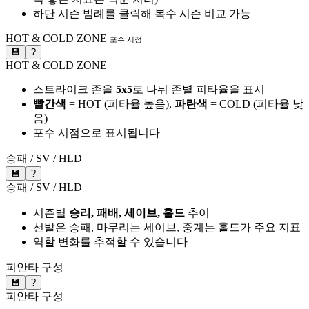
하단 시즌 범례를 클릭해 복수 시즌 비교 가능
HOT & COLD ZONE
포수 시점
💾
?
HOT & COLD ZONE
스트라이크 존을
5x5
로 나눠 존별 피타율을 표시
빨간색
= HOT (피타율 높음),
파란색
= COLD (피타율 낮
음)
포수 시점으로 표시됩니다
승패 / SV / HLD
💾
?
승패 / SV / HLD
시즌별
승리, 패배, 세이브, 홀드
추이
선발은 승패, 마무리는 세이브, 중계는 홀드가 주요 지표
역할 변화를 추적할 수 있습니다
피안타 구성
💾
?
피안타 구성