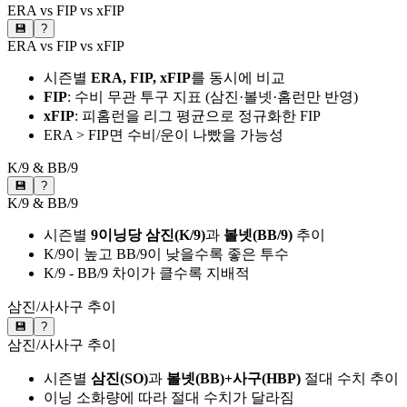
ERA vs FIP vs xFIP
💾
?
ERA vs FIP vs xFIP
시즌별
ERA, FIP, xFIP
를 동시에 비교
FIP
: 수비 무관 투구 지표 (삼진·볼넷·홈런만 반영)
xFIP
: 피홈런을 리그 평균으로 정규화한 FIP
ERA > FIP면 수비/운이 나빴을 가능성
K/9 & BB/9
💾
?
K/9 & BB/9
시즌별
9이닝당 삼진(K/9)
과
볼넷(BB/9)
추이
K/9이 높고 BB/9이 낮을수록 좋은 투수
K/9 - BB/9 차이가 클수록 지배적
삼진/사사구 추이
💾
?
삼진/사사구 추이
시즌별
삼진(SO)
과
볼넷(BB)+사구(HBP)
절대 수치 추이
이닝 소화량에 따라 절대 수치가 달라짐