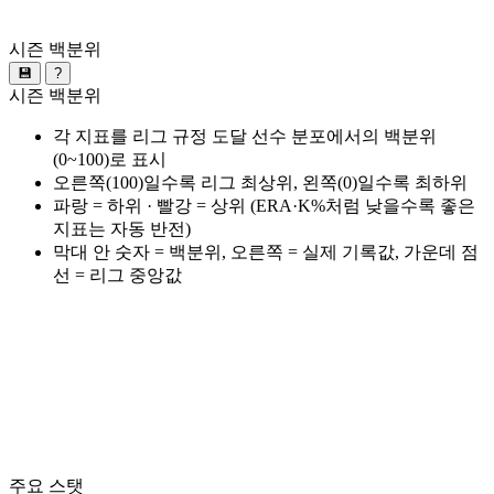
시즌 백분위
💾
?
시즌 백분위
각 지표를 리그 규정 도달 선수 분포에서의 백분위
(0~100)로 표시
오른쪽(100)일수록 리그 최상위, 왼쪽(0)일수록 최하위
파랑 = 하위 · 빨강 = 상위 (ERA·K%처럼 낮을수록 좋은
지표는 자동 반전)
막대 안 숫자 = 백분위, 오른쪽 = 실제 기록값, 가운데 점
선 = 리그 중앙값
주요 스탯