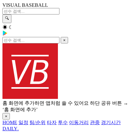
VISUAL BASEBALL
🔍
☀
☾
×
홈 화면에 추가하면 앱처럼 쓸 수 있어요
하단 공유 버튼 →
‘홈 화면에 추가’
×
HOME
일정
팀/순위
타자
투수
이동거리
관중
경기시간
DAILY
.