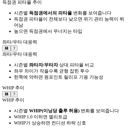
득점권 피타율 추이
시즌별
득점권에서의 피타율
변화를 보여줍니다
득점권 피타율이 전체보다 낮으면 위기 관리 능력이 뛰
어남
높으면 득점권에서 무너지는 타입
좌타/우타 대응력
💾
?
좌타/우타 대응력
시즌별
좌타자/우타자
상대 피타율 비교
좌우 차이가 작을수록 균형 잡힌 투수
한쪽에 약하면 원포인트 릴리프 기용 가능성
WHIP 추이
💾
?
WHIP 추이
시즌별
WHIP(이닝당 출루 허용)
변화를 보여줍니다
WHIP 1.0 이하면 엘리트급
WHIP가 상승하면 컨디션 하락 신호