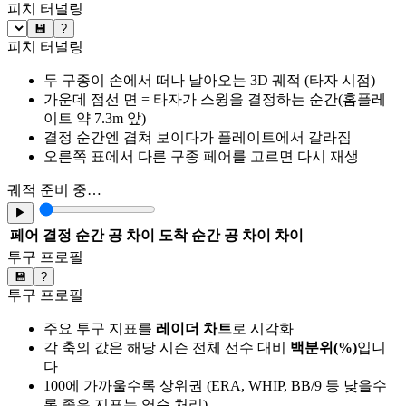
피치 터널링
💾
?
피치 터널링
두 구종이 손에서 떠나 날아오는 3D 궤적 (타자 시점)
가운데 점선 면 = 타자가 스윙을 결정하는 순간(홈플레
이트 약 7.3m 앞)
결정 순간엔 겹쳐 보이다가 플레이트에서 갈라짐
오른쪽 표에서 다른 구종 페어를 고르면 다시 재생
궤적 준비 중…
▶
페어
결정 순간 공 차이
도착 순간 공 차이
차이
투구 프로필
💾
?
투구 프로필
주요 투구 지표를
레이더 차트
로 시각화
각 축의 값은 해당 시즌 전체 선수 대비
백분위(%)
입니
다
100에 가까울수록 상위권 (ERA, WHIP, BB/9 등 낮을수
록 좋은 지표는 역순 처리)