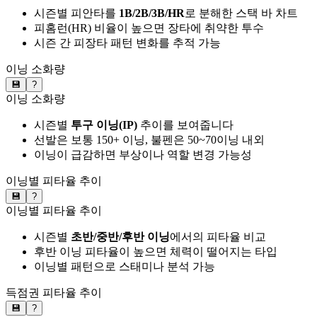
시즌별 피안타를
1B/2B/3B/HR
로 분해한 스택 바 차트
피홈런(HR) 비율이 높으면 장타에 취약한 투수
시즌 간 피장타 패턴 변화를 추적 가능
이닝 소화량
💾
?
이닝 소화량
시즌별
투구 이닝(IP)
추이를 보여줍니다
선발은 보통 150+ 이닝, 불펜은 50~70이닝 내외
이닝이 급감하면 부상이나 역할 변경 가능성
이닝별 피타율 추이
💾
?
이닝별 피타율 추이
시즌별
초반/중반/후반 이닝
에서의 피타율 비교
후반 이닝 피타율이 높으면 체력이 떨어지는 타입
이닝별 패턴으로 스태미나 분석 가능
득점권 피타율 추이
💾
?