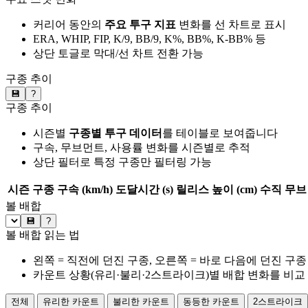
커리어 동안의
주요 투구 지표
변화를 선 차트로 표시
ERA, WHIP, FIP, K/9, BB/9, K%, BB%, K-BB% 등
상단 토글로 막대/선 차트 전환 가능
구종 추이
💾
?
구종 추이
시즌별
구종별 투구 데이터
를 테이블로 보여줍니다
구속, 무브먼트, 사용률 변화를 시즌별로 추적
상단 필터로 특정 구종만 필터링 가능
시즌
구종
구속 (km/h)
도달시간 (s)
릴리스 높이 (cm)
수직 무브 
볼 배합
💾
?
볼 배합 읽는 법
왼쪽 = 직전에 던진 구종, 오른쪽 = 바로 다음에 던진 구종
카운트 상황(유리·불리·2스트라이크)별 배합 변화를 비교
전체
유리한 카운트
불리한 카운트
동등한 카운트
2스트라이크