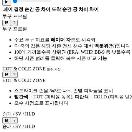
▶
페어
결정 순간 공 차이
도착 순간 공 차이
차이
투구 프로필
💾
?
투구 프로필
주요 투구 지표를
레이더 차트
로 시각화
각 축의 값은 해당 시즌 전체 선수 대비
백분위(%)
입니다
100에 가까울수록 상위권 (ERA, WHIP, BB/9 등 낮을수
하단 시즌 범례를 클릭해 복수 시즌 비교 가능
HOT & COLD ZONE
포수 시점
💾
?
HOT & COLD ZONE
스트라이크 존을
5x5
로 나눠 존별 피타율을 표시
빨간색
= HOT (피타율 높음),
파란색
= COLD (피타율 낮
포수 시점으로 표시됩니다
승패 / SV / HLD
💾
?
승패 / SV / HLD