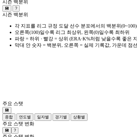
시즌 백분위
💾
?
시즌 백분위
각 지표를 리그 규정 도달 선수 분포에서의 백분위(0~100
오른쪽(100)일수록 리그 최상위, 왼쪽(0)일수록 최하위
파랑 = 하위 · 빨강 = 상위 (ERA·K%처럼 낮을수록 좋은
막대 안 숫자 = 백분위, 오른쪽 = 실제 기록값, 가운데 점
주요 스탯
💾
종합
연도별
일자별
경기별
상황별
주요 스탯 변화
💾
?
주요 스탯 변화