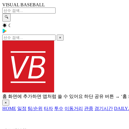
VISUAL BASEBALL
🔍
☀
☾
×
홈 화면에 추가하면 앱처럼 쓸 수 있어요
하단 공유 버튼 → ‘홈
×
HOME
일정
팀/순위
타자
투수
이동거리
관중
경기시간
DAILY