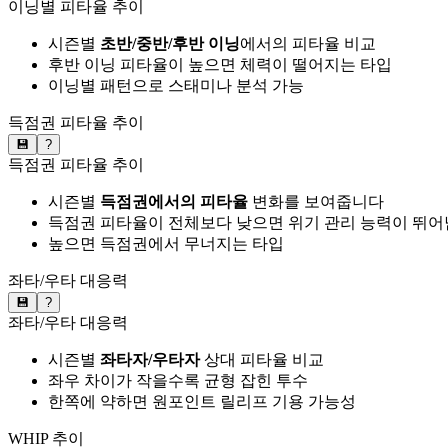
이닝별 피타율 추이
시즌별
초반/중반/후반 이닝
에서의 피타율 비교
후반 이닝 피타율이 높으면 체력이 떨어지는 타입
이닝별 패턴으로 스태미나 분석 가능
득점권 피타율 추이
💾
?
득점권 피타율 추이
시즌별
득점권에서의 피타율
변화를 보여줍니다
득점권 피타율이 전체보다 낮으면 위기 관리 능력이 뛰어
높으면 득점권에서 무너지는 타입
좌타/우타 대응력
💾
?
좌타/우타 대응력
시즌별
좌타자/우타자
상대 피타율 비교
좌우 차이가 작을수록 균형 잡힌 투수
한쪽에 약하면 원포인트 릴리프 기용 가능성
WHIP 추이