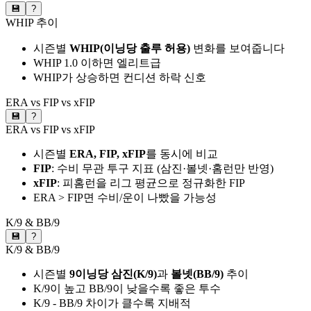
💾
?
WHIP 추이
시즌별
WHIP(이닝당 출루 허용)
변화를 보여줍니다
WHIP 1.0 이하면 엘리트급
WHIP가 상승하면 컨디션 하락 신호
ERA vs FIP vs xFIP
💾
?
ERA vs FIP vs xFIP
시즌별
ERA, FIP, xFIP
를 동시에 비교
FIP
: 수비 무관 투구 지표 (삼진·볼넷·홈런만 반영)
xFIP
: 피홈런을 리그 평균으로 정규화한 FIP
ERA > FIP면 수비/운이 나빴을 가능성
K/9 & BB/9
💾
?
K/9 & BB/9
시즌별
9이닝당 삼진(K/9)
과
볼넷(BB/9)
추이
K/9이 높고 BB/9이 낮을수록 좋은 투수
K/9 - BB/9 차이가 클수록 지배적