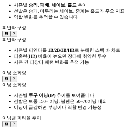
시즌별
승리, 패배, 세이브, 홀드
추이
선발은 승패, 마무리는 세이브, 중계는 홀드가 주요 지표
역할 변화를 추적할 수 있습니다
피안타 구성
💾
?
피안타 구성
시즌별 피안타를
1B/2B/3B/HR
로 분해한 스택 바 차트
피홈런(HR) 비율이 높으면 장타에 취약한 투수
시즌 간 피장타 패턴 변화를 추적 가능
이닝 소화량
💾
?
이닝 소화량
시즌별
투구 이닝(IP)
추이를 보여줍니다
선발은 보통 150+ 이닝, 불펜은 50~70이닝 내외
이닝이 급감하면 부상이나 역할 변경 가능성
이닝별 피타율 추이
💾
?