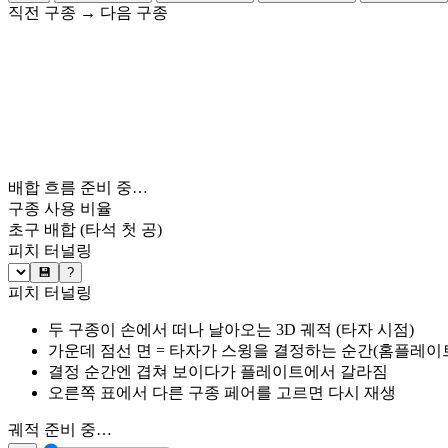
직전 구종
→
다음 구종
배합 흐름 준비 중…
구종 사용 비율
초구 배합
(타석 첫 공)
피치 터널링
💾
?
피치 터널링
두 구종이 손에서 떠나 날아오는 3D 궤적 (타자 시점)
가운데 점선 면 = 타자가 스윙을 결정하는 순간(홈플레이트 약
결정 순간엔 겹쳐 보이다가 플레이트에서 갈라짐
오른쪽 표에서 다른 구종 페어를 고르면 다시 재생
궤적 준비 중…