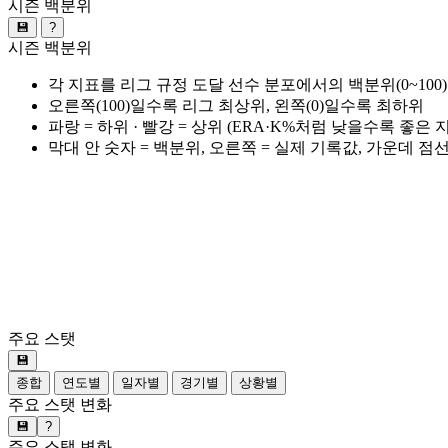
시즌 백분위
💾
?
시즌 백분위
각 지표를 리그 규정 도달 선수 분포에서의 백분위(0~100
오른쪽(100)일수록 리그 최상위, 왼쪽(0)일수록 최하위
파랑 = 하위 · 빨강 = 상위 (ERA·K%처럼 낮을수록 좋은
막대 안 숫자 = 백분위, 오른쪽 = 실제 기록값, 가운데 점
주요 스탯
💾
종합
연도별
일자별
경기별
상황별
주요 스탯 변화
💾
?
주요 스탯 변화