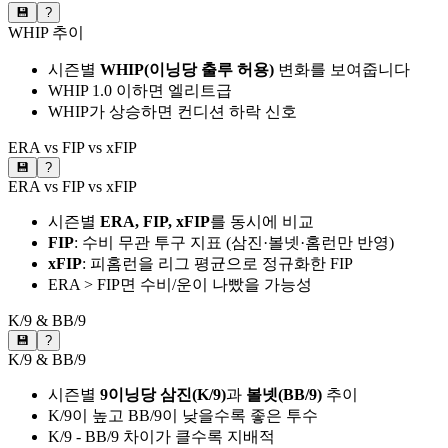
💾
?
WHIP 추이
시즌별
WHIP(이닝당 출루 허용)
변화를 보여줍니다
WHIP 1.0 이하면 엘리트급
WHIP가 상승하면 컨디션 하락 신호
ERA vs FIP vs xFIP
💾
?
ERA vs FIP vs xFIP
시즌별
ERA, FIP, xFIP
를 동시에 비교
FIP
: 수비 무관 투구 지표 (삼진·볼넷·홈런만 반영)
xFIP
: 피홈런을 리그 평균으로 정규화한 FIP
ERA > FIP면 수비/운이 나빴을 가능성
K/9 & BB/9
💾
?
K/9 & BB/9
시즌별
9이닝당 삼진(K/9)
과
볼넷(BB/9)
추이
K/9이 높고 BB/9이 낮을수록 좋은 투수
K/9 - BB/9 차이가 클수록 지배적