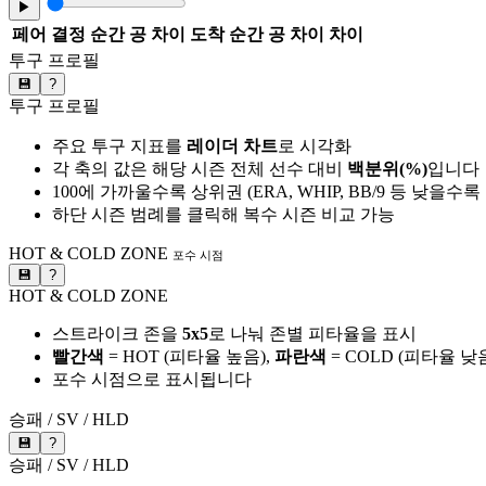
▶
페어
결정 순간 공 차이
도착 순간 공 차이
차이
투구 프로필
💾
?
투구 프로필
주요 투구 지표를
레이더 차트
로 시각화
각 축의 값은 해당 시즌 전체 선수 대비
백분위(%)
입니다
100에 가까울수록 상위권 (ERA, WHIP, BB/9 등 낮을수
하단 시즌 범례를 클릭해 복수 시즌 비교 가능
HOT & COLD ZONE
포수 시점
💾
?
HOT & COLD ZONE
스트라이크 존을
5x5
로 나눠 존별 피타율을 표시
빨간색
= HOT (피타율 높음),
파란색
= COLD (피타율 낮
포수 시점으로 표시됩니다
승패 / SV / HLD
💾
?
승패 / SV / HLD