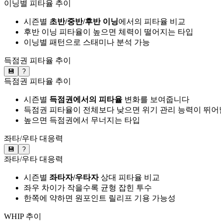
이닝별 피타율 추이
시즌별
초반/중반/후반 이닝
에서의 피타율 비교
후반 이닝 피타율이 높으면 체력이 떨어지는 타입
이닝별 패턴으로 스태미나 분석 가능
득점권 피타율 추이
💾
?
득점권 피타율 추이
시즌별
득점권에서의 피타율
변화를 보여줍니다
득점권 피타율이 전체보다 낮으면 위기 관리 능력이 뛰어
높으면 득점권에서 무너지는 타입
좌타/우타 대응력
💾
?
좌타/우타 대응력
시즌별
좌타자/우타자
상대 피타율 비교
좌우 차이가 작을수록 균형 잡힌 투수
한쪽에 약하면 원포인트 릴리프 기용 가능성
WHIP 추이