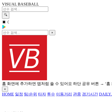
VISUAL BASEBALL
🔍
☀
☾
×
홈 화면에 추가하면 앱처럼 쓸 수 있어요
하단 공유 버튼 → ‘홈
×
HOME
일정
팀/순위
타자
투수
이동거리
관중
경기시간
DAILY