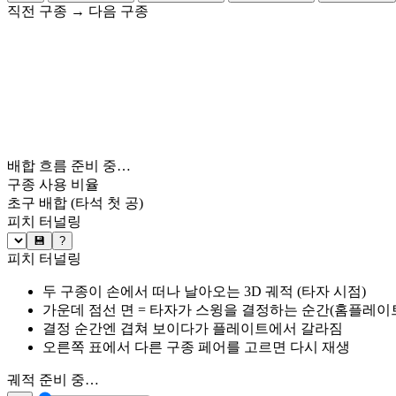
직전 구종
→
다음 구종
배합 흐름 준비 중…
구종 사용 비율
초구 배합
(타석 첫 공)
피치 터널링
💾
?
피치 터널링
두 구종이 손에서 떠나 날아오는 3D 궤적 (타자 시점)
가운데 점선 면 = 타자가 스윙을 결정하는 순간(홈플레이트 약
결정 순간엔 겹쳐 보이다가 플레이트에서 갈라짐
오른쪽 표에서 다른 구종 페어를 고르면 다시 재생
궤적 준비 중…