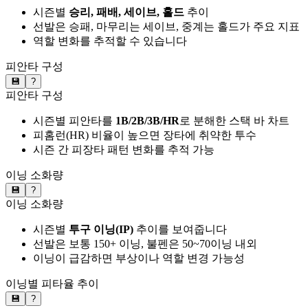
시즌별
승리, 패배, 세이브, 홀드
추이
선발은 승패, 마무리는 세이브, 중계는 홀드가 주요 지표
역할 변화를 추적할 수 있습니다
피안타 구성
💾
?
피안타 구성
시즌별 피안타를
1B/2B/3B/HR
로 분해한 스택 바 차트
피홈런(HR) 비율이 높으면 장타에 취약한 투수
시즌 간 피장타 패턴 변화를 추적 가능
이닝 소화량
💾
?
이닝 소화량
시즌별
투구 이닝(IP)
추이를 보여줍니다
선발은 보통 150+ 이닝, 불펜은 50~70이닝 내외
이닝이 급감하면 부상이나 역할 변경 가능성
이닝별 피타율 추이
💾
?