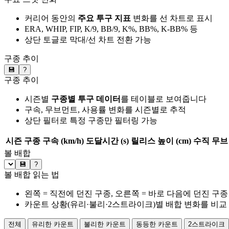
커리어 동안의
주요 투구 지표
변화를 선 차트로 표시
ERA, WHIP, FIP, K/9, BB/9, K%, BB%, K-BB% 등
상단 토글로 막대/선 차트 전환 가능
구종 추이
💾
?
구종 추이
시즌별
구종별 투구 데이터
를 테이블로 보여줍니다
구속, 무브먼트, 사용률 변화를 시즌별로 추적
상단 필터로 특정 구종만 필터링 가능
시즌
구종
구속 (km/h)
도달시간 (s)
릴리스 높이 (cm)
수직 무브 
볼 배합
💾
?
볼 배합 읽는 법
왼쪽 = 직전에 던진 구종, 오른쪽 = 바로 다음에 던진 구종
카운트 상황(유리·불리·2스트라이크)별 배합 변화를 비교
전체
유리한 카운트
불리한 카운트
동등한 카운트
2스트라이크