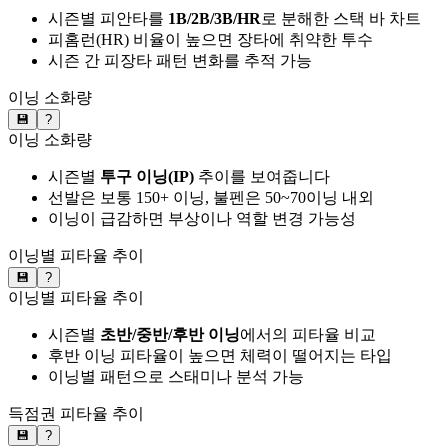
시즌별 피안타를
1B/2B/3B/HR
로 분해한 스택 바 차트
피홈런(HR) 비율이 높으면 장타에 취약한 투수
시즌 간 피장타 패턴 변화를 추적 가능
이닝 소화량
💾
?
이닝 소화량
시즌별
투구 이닝(IP)
추이를 보여줍니다
선발은 보통 150+ 이닝, 불펜은 50~70이닝 내외
이닝이 급감하면 부상이나 역할 변경 가능성
이닝별 피타율 추이
💾
?
이닝별 피타율 추이
시즌별
초반/중반/후반 이닝
에서의 피타율 비교
후반 이닝 피타율이 높으면 체력이 떨어지는 타입
이닝별 패턴으로 스태미나 분석 가능
득점권 피타율 추이
💾
?