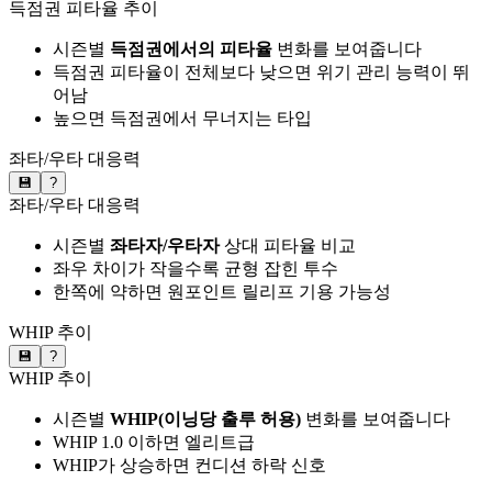
득점권 피타율 추이
시즌별
득점권에서의 피타율
변화를 보여줍니다
득점권 피타율이 전체보다 낮으면 위기 관리 능력이 뛰
어남
높으면 득점권에서 무너지는 타입
좌타/우타 대응력
💾
?
좌타/우타 대응력
시즌별
좌타자/우타자
상대 피타율 비교
좌우 차이가 작을수록 균형 잡힌 투수
한쪽에 약하면 원포인트 릴리프 기용 가능성
WHIP 추이
💾
?
WHIP 추이
시즌별
WHIP(이닝당 출루 허용)
변화를 보여줍니다
WHIP 1.0 이하면 엘리트급
WHIP가 상승하면 컨디션 하락 신호