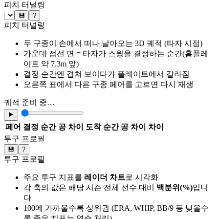
피치 터널링
💾
?
피치 터널링
두 구종이 손에서 떠나 날아오는 3D 궤적 (타자 시점)
가운데 점선 면 = 타자가 스윙을 결정하는 순간(홈플레
이트 약 7.3m 앞)
결정 순간엔 겹쳐 보이다가 플레이트에서 갈라짐
오른쪽 표에서 다른 구종 페어를 고르면 다시 재생
궤적 준비 중…
▶
페어
결정 순간 공 차이
도착 순간 공 차이
차이
투구 프로필
💾
?
투구 프로필
주요 투구 지표를
레이더 차트
로 시각화
각 축의 값은 해당 시즌 전체 선수 대비
백분위(%)
입니
다
100에 가까울수록 상위권 (ERA, WHIP, BB/9 등 낮을수
록 좋은 지표는 역순 처리)