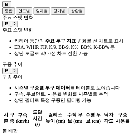
💾
종합
연도별
일자별
경기별
상황별
주요 스탯 변화
💾
?
주요 스탯 변화
커리어 동안의
주요 투구 지표
변화를 선 차트로 표시
ERA, WHIP, FIP, K/9, BB/9, K%, BB%, K-BB% 등
상단 토글로 막대/선 차트 전환 가능
구종 추이
💾
?
구종 추이
시즌별
구종별 투구 데이터
를 테이블로 보여줍니다
구속, 무브먼트, 사용률 변화를 시즌별로 추적
상단 필터로 특정 구종만 필터링 가능
도달
시
구
릴리스
수직 무
수평 무
낙차
구종
구속
시간
즌
종
(km/h)
높이 (cm)
브 (cm)
브 (cm)
각도
사용률
(s)
볼 배합