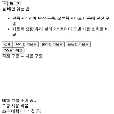
💾
?
볼 배합 읽는 법
왼쪽 = 직전에 던진 구종, 오른쪽 = 바로 다음에 던진 구
종
카운트 상황(유리·불리·2스트라이크)별 배합 변화를 비
교
전체
유리한 카운트
불리한 카운트
동등한 카운트
2스트라이크
직전 구종
→
다음 구종
배합 흐름 준비 중…
구종 사용 비율
초구 배합
(타석 첫 공)