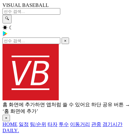
VISUAL BASEBALL
🔍
☀
☾
×
홈 화면에 추가하면 앱처럼 쓸 수 있어요
하단 공유 버튼 →
‘홈 화면에 추가’
×
HOME
일정
팀/순위
타자
투수
이동거리
관중
경기시간
DAILY
.