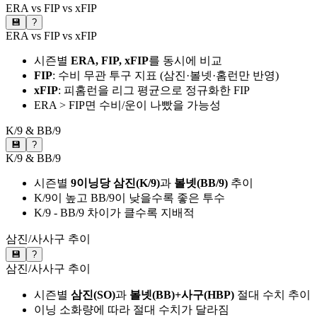
ERA vs FIP vs xFIP
💾
?
ERA vs FIP vs xFIP
시즌별
ERA, FIP, xFIP
를 동시에 비교
FIP
: 수비 무관 투구 지표 (삼진·볼넷·홈런만 반영)
xFIP
: 피홈런을 리그 평균으로 정규화한 FIP
ERA > FIP면 수비/운이 나빴을 가능성
K/9 & BB/9
💾
?
K/9 & BB/9
시즌별
9이닝당 삼진(K/9)
과
볼넷(BB/9)
추이
K/9이 높고 BB/9이 낮을수록 좋은 투수
K/9 - BB/9 차이가 클수록 지배적
삼진/사사구 추이
💾
?
삼진/사사구 추이
시즌별
삼진(SO)
과
볼넷(BB)+사구(HBP)
절대 수치 추이
이닝 소화량에 따라 절대 수치가 달라짐