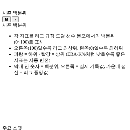
시즌 백분위
💾
?
시즌 백분위
각 지표를 리그 규정 도달 선수 분포에서의 백분위
(0~100)로 표시
오른쪽(100)일수록 리그 최상위, 왼쪽(0)일수록 최하위
파랑 = 하위 · 빨강 = 상위 (ERA·K%처럼 낮을수록 좋은
지표는 자동 반전)
막대 안 숫자 = 백분위, 오른쪽 = 실제 기록값, 가운데 점
선 = 리그 중앙값
주요 스탯