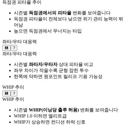
득점권 피타율 추이
시즌별
득점권에서의 피타율
변화를 보여줍니다
득점권 피타율이 전체보다 낮으면 위기 관리 능력이 뛰
어남
높으면 득점권에서 무너지는 타입
좌타/우타 대응력
💾
?
좌타/우타 대응력
시즌별
좌타자/우타자
상대 피타율 비교
좌우 차이가 작을수록 균형 잡힌 투수
한쪽에 약하면 원포인트 릴리프 기용 가능성
WHIP 추이
💾
?
WHIP 추이
시즌별
WHIP(이닝당 출루 허용)
변화를 보여줍니다
WHIP 1.0 이하면 엘리트급
WHIP가 상승하면 컨디션 하락 신호