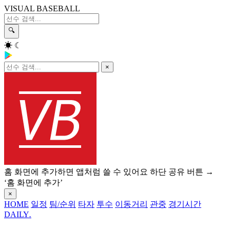
VISUAL BASEBALL
🔍
☀
☾
×
홈 화면에 추가하면 앱처럼 쓸 수 있어요
하단 공유 버튼 →
‘홈 화면에 추가’
×
HOME
일정
팀/순위
타자
투수
이동거리
관중
경기시간
DAILY
.