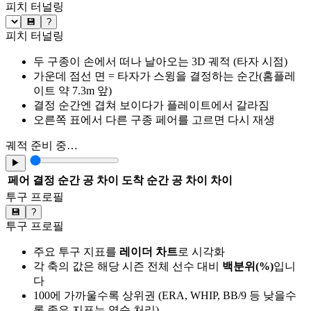
피치 터널링
💾
?
피치 터널링
두 구종이 손에서 떠나 날아오는 3D 궤적 (타자 시점)
가운데 점선 면 = 타자가 스윙을 결정하는 순간(홈플레
이트 약 7.3m 앞)
결정 순간엔 겹쳐 보이다가 플레이트에서 갈라짐
오른쪽 표에서 다른 구종 페어를 고르면 다시 재생
궤적 준비 중…
▶
페어
결정 순간 공 차이
도착 순간 공 차이
차이
투구 프로필
💾
?
투구 프로필
주요 투구 지표를
레이더 차트
로 시각화
각 축의 값은 해당 시즌 전체 선수 대비
백분위(%)
입니
다
100에 가까울수록 상위권 (ERA, WHIP, BB/9 등 낮을수
록 좋은 지표는 역순 처리)