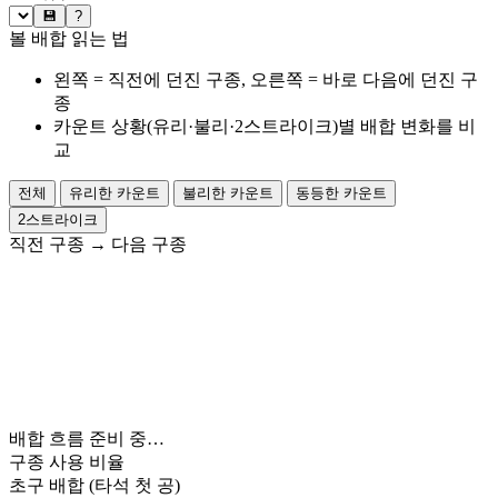
💾
?
볼 배합 읽는 법
왼쪽 = 직전에 던진 구종, 오른쪽 = 바로 다음에 던진 구
종
카운트 상황(유리·불리·2스트라이크)별 배합 변화를 비
교
전체
유리한 카운트
불리한 카운트
동등한 카운트
2스트라이크
직전 구종
→
다음 구종
배합 흐름 준비 중…
구종 사용 비율
초구 배합
(타석 첫 공)