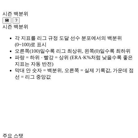
시즌 백분위
💾
?
시즌 백분위
각 지표를 리그 규정 도달 선수 분포에서의 백분위
(0~100)로 표시
오른쪽(100)일수록 리그 최상위, 왼쪽(0)일수록 최하위
파랑 = 하위 · 빨강 = 상위 (ERA·K%처럼 낮을수록 좋은
지표는 자동 반전)
막대 안 숫자 = 백분위, 오른쪽 = 실제 기록값, 가운데 점
선 = 리그 중앙값
주요 스탯