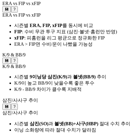
ERA vs FIP vs xFIP
💾
?
ERA vs FIP vs xFIP
시즌별
ERA, FIP, xFIP
를 동시에 비교
FIP
: 수비 무관 투구 지표 (삼진·볼넷·홈런만 반영)
xFIP
: 피홈런을 리그 평균으로 정규화한 FIP
ERA > FIP면 수비/운이 나빴을 가능성
K/9 & BB/9
💾
?
K/9 & BB/9
시즌별
9이닝당 삼진(K/9)
과
볼넷(BB/9)
추이
K/9이 높고 BB/9이 낮을수록 좋은 투수
K/9 - BB/9 차이가 클수록 지배적
삼진/사사구 추이
💾
?
삼진/사사구 추이
시즌별
삼진(SO)
과
볼넷(BB)+사구(HBP)
절대 수치 추이
이닝 소화량에 따라 절대 수치가 달라짐