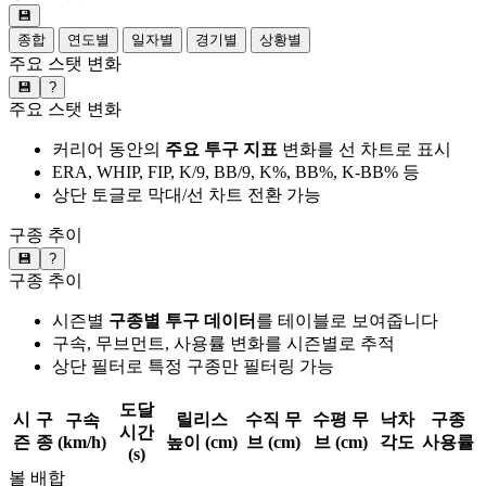
💾
종합
연도별
일자별
경기별
상황별
주요 스탯 변화
💾
?
주요 스탯 변화
커리어 동안의
주요 투구 지표
변화를 선 차트로 표시
ERA, WHIP, FIP, K/9, BB/9, K%, BB%, K-BB% 등
상단 토글로 막대/선 차트 전환 가능
구종 추이
💾
?
구종 추이
시즌별
구종별 투구 데이터
를 테이블로 보여줍니다
구속, 무브먼트, 사용률 변화를 시즌별로 추적
상단 필터로 특정 구종만 필터링 가능
도달
시
구
릴리스
수직 무
수평 무
낙차
구종
구속
시간
즌
종
(km/h)
높이 (cm)
브 (cm)
브 (cm)
각도
사용률
(s)
볼 배합