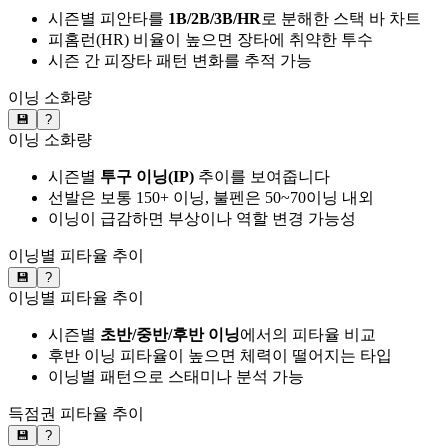
시즌별 피안타를
1B/2B/3B/HR
로 분해한 스택 바 차트
피홈런(HR) 비율이 높으면 장타에 취약한 투수
시즌 간 피장타 패턴 변화를 추적 가능
이닝 소화량
💾
?
이닝 소화량
시즌별
투구 이닝(IP)
추이를 보여줍니다
선발은 보통 150+ 이닝, 불펜은 50~70이닝 내외
이닝이 급감하면 부상이나 역할 변경 가능성
이닝별 피타율 추이
💾
?
이닝별 피타율 추이
시즌별
초반/중반/후반 이닝
에서의 피타율 비교
후반 이닝 피타율이 높으면 체력이 떨어지는 타입
이닝별 패턴으로 스태미나 분석 가능
득점권 피타율 추이
💾
?