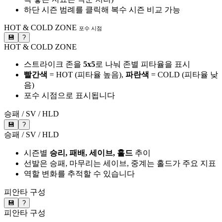
하단 시즌 범례를 클릭해 복수 시즌 비교 가능
HOT & COLD ZONE
포수 시점
💾
?
HOT & COLD ZONE
스트라이크 존을
5x5
로 나눠 존별 피타율을 표시
빨간색
= HOT (피타율 높음),
파란색
= COLD (피타율 낮
음)
포수 시점으로 표시됩니다
승패 / SV / HLD
💾
?
승패 / SV / HLD
시즌별
승리, 패배, 세이브, 홀드
추이
선발은 승패, 마무리는 세이브, 중계는 홀드가 주요 지표
역할 변화를 추적할 수 있습니다
피안타 구성
💾
?
피안타 구성