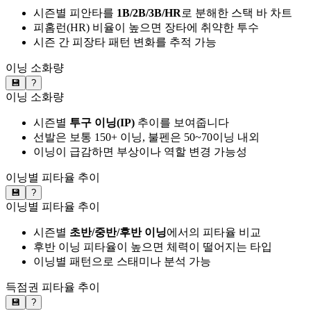
시즌별 피안타를
1B/2B/3B/HR
로 분해한 스택 바 차트
피홈런(HR) 비율이 높으면 장타에 취약한 투수
시즌 간 피장타 패턴 변화를 추적 가능
이닝 소화량
💾
?
이닝 소화량
시즌별
투구 이닝(IP)
추이를 보여줍니다
선발은 보통 150+ 이닝, 불펜은 50~70이닝 내외
이닝이 급감하면 부상이나 역할 변경 가능성
이닝별 피타율 추이
💾
?
이닝별 피타율 추이
시즌별
초반/중반/후반 이닝
에서의 피타율 비교
후반 이닝 피타율이 높으면 체력이 떨어지는 타입
이닝별 패턴으로 스태미나 분석 가능
득점권 피타율 추이
💾
?