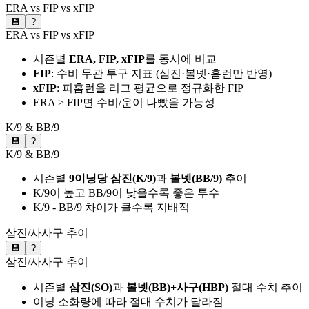
ERA vs FIP vs xFIP
💾
?
ERA vs FIP vs xFIP
시즌별
ERA, FIP, xFIP
를 동시에 비교
FIP
: 수비 무관 투구 지표 (삼진·볼넷·홈런만 반영)
xFIP
: 피홈런을 리그 평균으로 정규화한 FIP
ERA > FIP면 수비/운이 나빴을 가능성
K/9 & BB/9
💾
?
K/9 & BB/9
시즌별
9이닝당 삼진(K/9)
과
볼넷(BB/9)
추이
K/9이 높고 BB/9이 낮을수록 좋은 투수
K/9 - BB/9 차이가 클수록 지배적
삼진/사사구 추이
💾
?
삼진/사사구 추이
시즌별
삼진(SO)
과
볼넷(BB)+사구(HBP)
절대 수치 추이
이닝 소화량에 따라 절대 수치가 달라짐