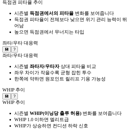
득점권 피타율 추이
시즌별
득점권에서의 피타율
변화를 보여줍니다
득점권 피타율이 전체보다 낮으면 위기 관리 능력이 뛰
어남
높으면 득점권에서 무너지는 타입
좌타/우타 대응력
💾
?
좌타/우타 대응력
시즌별
좌타자/우타자
상대 피타율 비교
좌우 차이가 작을수록 균형 잡힌 투수
한쪽에 약하면 원포인트 릴리프 기용 가능성
WHIP 추이
💾
?
WHIP 추이
시즌별
WHIP(이닝당 출루 허용)
변화를 보여줍니다
WHIP 1.0 이하면 엘리트급
WHIP가 상승하면 컨디션 하락 신호