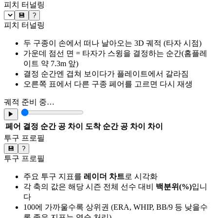
피치 터널링
💾
?
피치 터널링
두 구종이 손에서 떠나 날아오는 3D 궤적 (타자 시점)
가운데 점선 면 = 타자가 스윙을 결정하는 순간(홈플레
이트 약 7.3m 앞)
결정 순간엔 겹쳐 보이다가 플레이트에서 갈라짐
오른쪽 표에서 다른 구종 페어를 고르면 다시 재생
궤적 준비 중…
▶
페어
결정 순간 공 차이
도착 순간 공 차이
차이
투구 프로필
💾
?
투구 프로필
주요 투구 지표를
레이더 차트
로 시각화
각 축의 값은 해당 시즌 전체 선수 대비
백분위(%)
입니
다
100에 가까울수록 상위권 (ERA, WHIP, BB/9 등 낮을수
록 좋은 지표는 역순 처리)