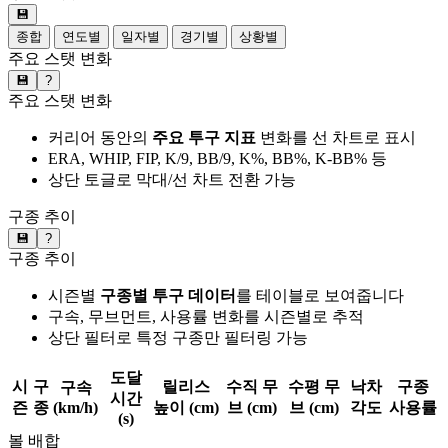
💾
종합
연도별
일자별
경기별
상황별
주요 스탯 변화
💾
?
주요 스탯 변화
커리어 동안의
주요 투구 지표
변화를 선 차트로 표시
ERA, WHIP, FIP, K/9, BB/9, K%, BB%, K-BB% 등
상단 토글로 막대/선 차트 전환 가능
구종 추이
💾
?
구종 추이
시즌별
구종별 투구 데이터
를 테이블로 보여줍니다
구속, 무브먼트, 사용률 변화를 시즌별로 추적
상단 필터로 특정 구종만 필터링 가능
도달
시
구
릴리스
수직 무
수평 무
낙차
구종
구속
시간
즌
종
(km/h)
높이 (cm)
브 (cm)
브 (cm)
각도
사용률
(s)
볼 배합