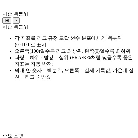
시즌 백분위
💾
?
시즌 백분위
각 지표를 리그 규정 도달 선수 분포에서의 백분위
(0~100)로 표시
오른쪽(100)일수록 리그 최상위, 왼쪽(0)일수록 최하위
파랑 = 하위 · 빨강 = 상위 (ERA·K%처럼 낮을수록 좋은
지표는 자동 반전)
막대 안 숫자 = 백분위, 오른쪽 = 실제 기록값, 가운데 점
선 = 리그 중앙값
주요 스탯