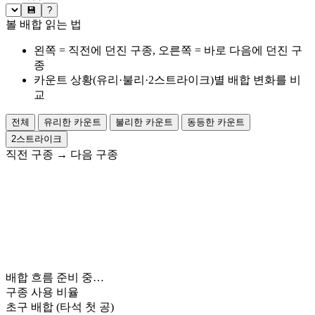
💾
?
볼 배합 읽는 법
왼쪽 = 직전에 던진 구종, 오른쪽 = 바로 다음에 던진 구
종
카운트 상황(유리·불리·2스트라이크)별 배합 변화를 비
교
전체
유리한 카운트
불리한 카운트
동등한 카운트
2스트라이크
직전 구종
→
다음 구종
배합 흐름 준비 중…
구종 사용 비율
초구 배합
(타석 첫 공)