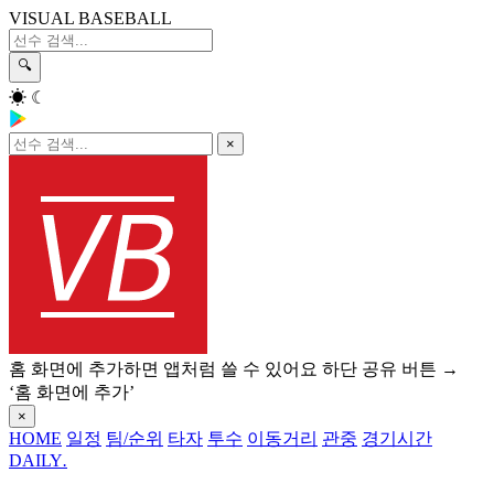
VISUAL BASEBALL
🔍
☀
☾
×
홈 화면에 추가하면 앱처럼 쓸 수 있어요
하단 공유 버튼 →
‘홈 화면에 추가’
×
HOME
일정
팀/순위
타자
투수
이동거리
관중
경기시간
DAILY
.