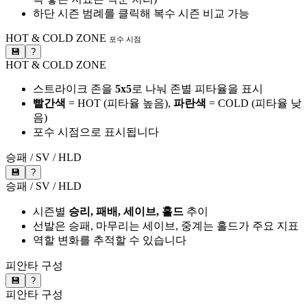
하단 시즌 범례를 클릭해 복수 시즌 비교 가능
HOT & COLD ZONE
포수 시점
💾
?
HOT & COLD ZONE
스트라이크 존을
5x5
로 나눠 존별 피타율을 표시
빨간색
= HOT (피타율 높음),
파란색
= COLD (피타율 낮
음)
포수 시점으로 표시됩니다
승패 / SV / HLD
💾
?
승패 / SV / HLD
시즌별
승리, 패배, 세이브, 홀드
추이
선발은 승패, 마무리는 세이브, 중계는 홀드가 주요 지표
역할 변화를 추적할 수 있습니다
피안타 구성
💾
?
피안타 구성