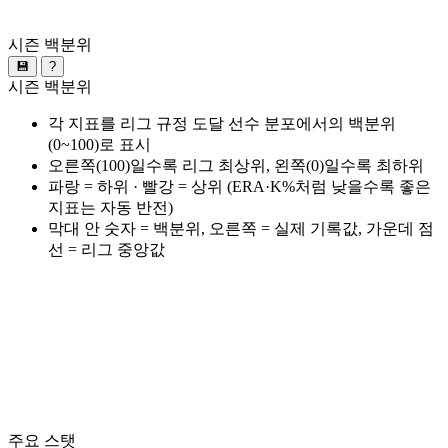
시즌 백분위
💾
?
시즌 백분위
각 지표를 리그 규정 도달 선수 분포에서의 백분위
(0~100)로 표시
오른쪽(100)일수록 리그 최상위, 왼쪽(0)일수록 최하위
파랑 = 하위 · 빨강 = 상위 (ERA·K%처럼 낮을수록 좋은
지표는 자동 반전)
막대 안 숫자 = 백분위, 오른쪽 = 실제 기록값, 가운데 점
선 = 리그 중앙값
주요 스탯