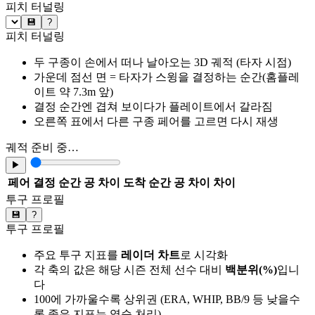
피치 터널링
💾
?
피치 터널링
두 구종이 손에서 떠나 날아오는 3D 궤적 (타자 시점)
가운데 점선 면 = 타자가 스윙을 결정하는 순간(홈플레
이트 약 7.3m 앞)
결정 순간엔 겹쳐 보이다가 플레이트에서 갈라짐
오른쪽 표에서 다른 구종 페어를 고르면 다시 재생
궤적 준비 중…
▶
페어
결정 순간 공 차이
도착 순간 공 차이
차이
투구 프로필
💾
?
투구 프로필
주요 투구 지표를
레이더 차트
로 시각화
각 축의 값은 해당 시즌 전체 선수 대비
백분위(%)
입니
다
100에 가까울수록 상위권 (ERA, WHIP, BB/9 등 낮을수
록 좋은 지표는 역순 처리)