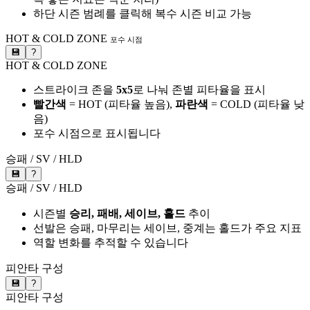
하단 시즌 범례를 클릭해 복수 시즌 비교 가능
HOT & COLD ZONE
포수 시점
💾
?
HOT & COLD ZONE
스트라이크 존을
5x5
로 나눠 존별 피타율을 표시
빨간색
= HOT (피타율 높음),
파란색
= COLD (피타율 낮
음)
포수 시점으로 표시됩니다
승패 / SV / HLD
💾
?
승패 / SV / HLD
시즌별
승리, 패배, 세이브, 홀드
추이
선발은 승패, 마무리는 세이브, 중계는 홀드가 주요 지표
역할 변화를 추적할 수 있습니다
피안타 구성
💾
?
피안타 구성