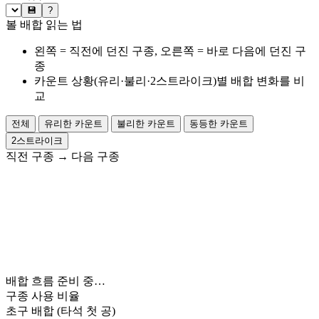
💾
?
볼 배합 읽는 법
왼쪽 = 직전에 던진 구종, 오른쪽 = 바로 다음에 던진 구
종
카운트 상황(유리·불리·2스트라이크)별 배합 변화를 비
교
전체
유리한 카운트
불리한 카운트
동등한 카운트
2스트라이크
직전 구종
→
다음 구종
배합 흐름 준비 중…
구종 사용 비율
초구 배합
(타석 첫 공)