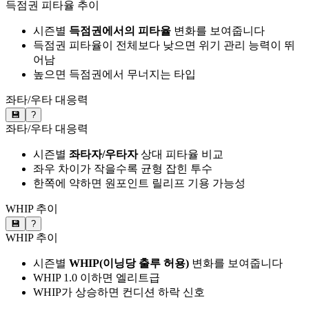
득점권 피타율 추이
시즌별
득점권에서의 피타율
변화를 보여줍니다
득점권 피타율이 전체보다 낮으면 위기 관리 능력이 뛰
어남
높으면 득점권에서 무너지는 타입
좌타/우타 대응력
💾
?
좌타/우타 대응력
시즌별
좌타자/우타자
상대 피타율 비교
좌우 차이가 작을수록 균형 잡힌 투수
한쪽에 약하면 원포인트 릴리프 기용 가능성
WHIP 추이
💾
?
WHIP 추이
시즌별
WHIP(이닝당 출루 허용)
변화를 보여줍니다
WHIP 1.0 이하면 엘리트급
WHIP가 상승하면 컨디션 하락 신호