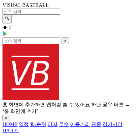
VISUAL BASEBALL
🔍
☀
☾
×
홈 화면에 추가하면 앱처럼 쓸 수 있어요
하단 공유 버튼 →
‘홈 화면에 추가’
×
HOME
일정
팀/순위
타자
투수
이동거리
관중
경기시간
DAILY
.