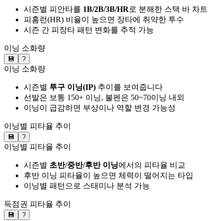
시즌별 피안타를
1B/2B/3B/HR
로 분해한 스택 바 차트
피홈런(HR) 비율이 높으면 장타에 취약한 투수
시즌 간 피장타 패턴 변화를 추적 가능
이닝 소화량
💾
?
이닝 소화량
시즌별
투구 이닝(IP)
추이를 보여줍니다
선발은 보통 150+ 이닝, 불펜은 50~70이닝 내외
이닝이 급감하면 부상이나 역할 변경 가능성
이닝별 피타율 추이
💾
?
이닝별 피타율 추이
시즌별
초반/중반/후반 이닝
에서의 피타율 비교
후반 이닝 피타율이 높으면 체력이 떨어지는 타입
이닝별 패턴으로 스태미나 분석 가능
득점권 피타율 추이
💾
?