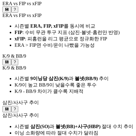
ERA vs FIP vs xFIP
💾
?
ERA vs FIP vs xFIP
시즌별
ERA, FIP, xFIP
를 동시에 비교
FIP
: 수비 무관 투구 지표 (삼진·볼넷·홈런만 반영)
xFIP
: 피홈런을 리그 평균으로 정규화한 FIP
ERA > FIP면 수비/운이 나빴을 가능성
K/9 & BB/9
💾
?
K/9 & BB/9
시즌별
9이닝당 삼진(K/9)
과
볼넷(BB/9)
추이
K/9이 높고 BB/9이 낮을수록 좋은 투수
K/9 - BB/9 차이가 클수록 지배적
삼진/사사구 추이
💾
?
삼진/사사구 추이
시즌별
삼진(SO)
과
볼넷(BB)+사구(HBP)
절대 수치 추이
이닝 소화량에 따라 절대 수치가 달라짐