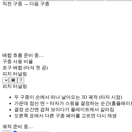
직전 구종
→
다음 구종
배합 흐름 준비 중…
구종 사용 비율
초구 배합
(타석 첫 공)
피치 터널링
💾
?
피치 터널링
두 구종이 손에서 떠나 날아오는 3D 궤적 (타자 시점)
가운데 점선 면 = 타자가 스윙을 결정하는 순간(홈플레이트 약
결정 순간엔 겹쳐 보이다가 플레이트에서 갈라짐
오른쪽 표에서 다른 구종 페어를 고르면 다시 재생
궤적 준비 중…