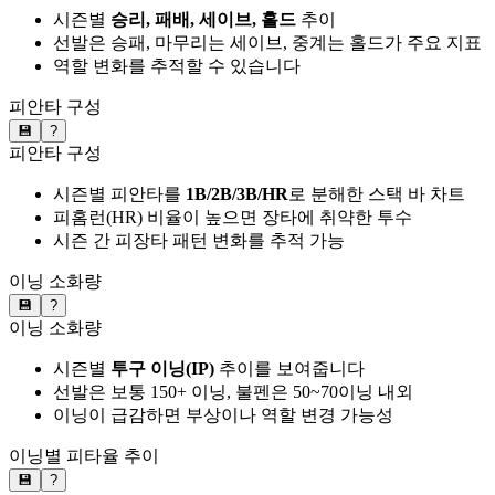
시즌별
승리, 패배, 세이브, 홀드
추이
선발은 승패, 마무리는 세이브, 중계는 홀드가 주요 지표
역할 변화를 추적할 수 있습니다
피안타 구성
💾
?
피안타 구성
시즌별 피안타를
1B/2B/3B/HR
로 분해한 스택 바 차트
피홈런(HR) 비율이 높으면 장타에 취약한 투수
시즌 간 피장타 패턴 변화를 추적 가능
이닝 소화량
💾
?
이닝 소화량
시즌별
투구 이닝(IP)
추이를 보여줍니다
선발은 보통 150+ 이닝, 불펜은 50~70이닝 내외
이닝이 급감하면 부상이나 역할 변경 가능성
이닝별 피타율 추이
💾
?