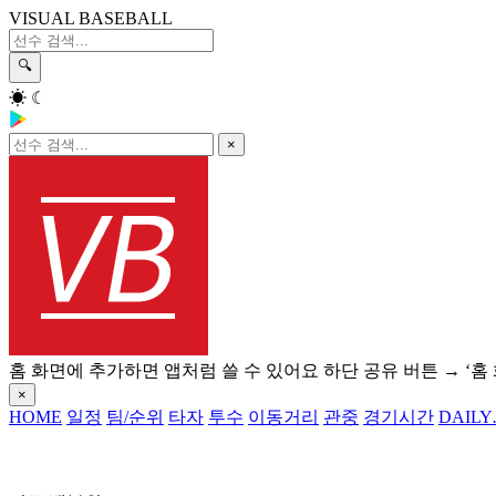
VISUAL BASEBALL
🔍
☀
☾
×
홈 화면에 추가하면 앱처럼 쓸 수 있어요
하단 공유 버튼 → ‘홈
×
HOME
일정
팀/순위
타자
투수
이동거리
관중
경기시간
DAILY