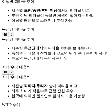
이닝별 피타율 추이
시즌별
초반/중반/후반 이닝
에서의 피타율 비교
후반 이닝 피타율이 높으면 체력이 떨어지는 타입
이닝별 패턴으로 스태미나 분석 가능
득점권 피타율 추이
💾
?
득점권 피타율 추이
시즌별
득점권에서의 피타율
변화를 보여줍니다
득점권 피타율이 전체보다 낮으면 위기 관리 능력이 뛰어
높으면 득점권에서 무너지는 타입
좌타/우타 대응력
💾
?
좌타/우타 대응력
시즌별
좌타자/우타자
상대 피타율 비교
좌우 차이가 작을수록 균형 잡힌 투수
한쪽에 약하면 원포인트 릴리프 기용 가능성
WHIP 추이