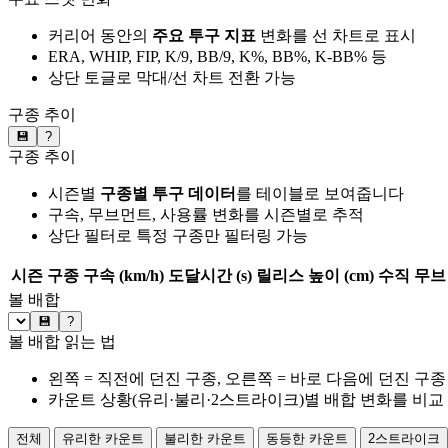
커리어 동안의
주요 투구 지표
변화를 선 차트로 표시
ERA, WHIP, FIP, K/9, BB/9, K%, BB%, K-BB% 등
상단 토글로 막대/선 차트 전환 가능
구종 추이
💾
?
구종 추이
시즌별
구종별 투구 데이터
를 테이블로 보여줍니다
구속, 무브먼트, 사용률 변화를 시즌별로 추적
상단 필터로 특정 구종만 필터링 가능
시즌
구종
구속 (km/h)
도달시간 (s)
릴리스 높이 (cm)
수직 무브 
볼 배합
💾
?
볼 배합 읽는 법
왼쪽 = 직전에 던진 구종, 오른쪽 = 바로 다음에 던진 구종
카운트 상황(유리·불리·2스트라이크)별 배합 변화를 비교
전체
유리한 카운트
불리한 카운트
동등한 카운트
2스트라이크