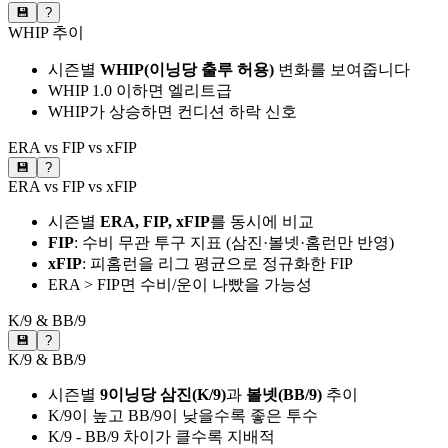
💾
?
WHIP 추이
시즌별
WHIP(이닝당 출루 허용)
변화를 보여줍니다
WHIP 1.0 이하면 엘리트급
WHIP가 상승하면 컨디션 하락 신호
ERA vs FIP vs xFIP
💾
?
ERA vs FIP vs xFIP
시즌별
ERA, FIP, xFIP
를 동시에 비교
FIP
: 수비 무관 투구 지표 (삼진·볼넷·홈런만 반영)
xFIP
: 피홈런을 리그 평균으로 정규화한 FIP
ERA > FIP면 수비/운이 나빴을 가능성
K/9 & BB/9
💾
?
K/9 & BB/9
시즌별
9이닝당 삼진(K/9)
과
볼넷(BB/9)
추이
K/9이 높고 BB/9이 낮을수록 좋은 투수
K/9 - BB/9 차이가 클수록 지배적