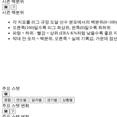
시즌 백분위
💾
?
시즌 백분위
각 지표를 리그 규정 도달 선수 분포에서의 백분위(0~100
오른쪽(100)일수록 리그 최상위, 왼쪽(0)일수록 최하위
파랑 = 하위 · 빨강 = 상위 (ERA·K%처럼 낮을수록 좋은
막대 안 숫자 = 백분위, 오른쪽 = 실제 기록값, 가운데 점
주요 스탯
💾
종합
연도별
일자별
경기별
상황별
주요 스탯 변화
💾
?
주요 스탯 변화