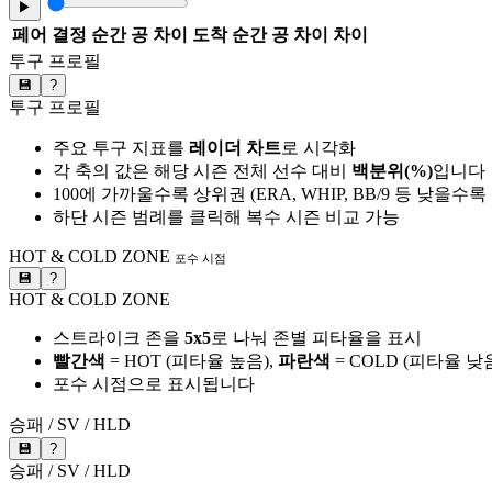
▶
페어
결정 순간 공 차이
도착 순간 공 차이
차이
투구 프로필
💾
?
투구 프로필
주요 투구 지표를
레이더 차트
로 시각화
각 축의 값은 해당 시즌 전체 선수 대비
백분위(%)
입니다
100에 가까울수록 상위권 (ERA, WHIP, BB/9 등 낮을수
하단 시즌 범례를 클릭해 복수 시즌 비교 가능
HOT & COLD ZONE
포수 시점
💾
?
HOT & COLD ZONE
스트라이크 존을
5x5
로 나눠 존별 피타율을 표시
빨간색
= HOT (피타율 높음),
파란색
= COLD (피타율 낮
포수 시점으로 표시됩니다
승패 / SV / HLD
💾
?
승패 / SV / HLD