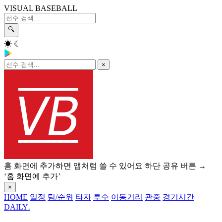
VISUAL BASEBALL
🔍
☀
☾
×
홈 화면에 추가하면 앱처럼 쓸 수 있어요
하단 공유 버튼 →
‘홈 화면에 추가’
×
HOME
일정
팀/순위
타자
투수
이동거리
관중
경기시간
DAILY
.