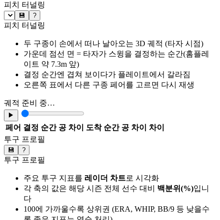
피치 터널링
💾
?
피치 터널링
두 구종이 손에서 떠나 날아오는 3D 궤적 (타자 시점)
가운데 점선 면 = 타자가 스윙을 결정하는 순간(홈플레
이트 약 7.3m 앞)
결정 순간엔 겹쳐 보이다가 플레이트에서 갈라짐
오른쪽 표에서 다른 구종 페어를 고르면 다시 재생
궤적 준비 중…
▶
페어
결정 순간 공 차이
도착 순간 공 차이
차이
투구 프로필
💾
?
투구 프로필
주요 투구 지표를
레이더 차트
로 시각화
각 축의 값은 해당 시즌 전체 선수 대비
백분위(%)
입니
다
100에 가까울수록 상위권 (ERA, WHIP, BB/9 등 낮을수
록 좋은 지표는 역순 처리)