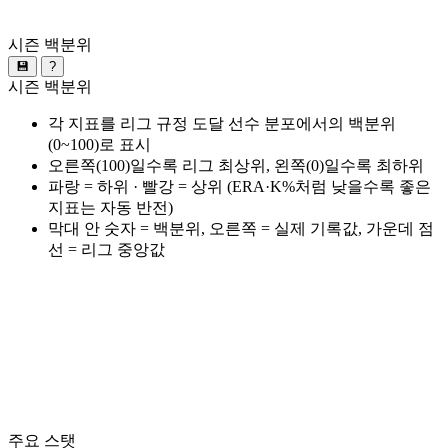
시즌 백분위
💾
?
시즌 백분위
각 지표를 리그 규정 도달 선수 분포에서의 백분위
(0~100)로 표시
오른쪽(100)일수록 리그 최상위, 왼쪽(0)일수록 최하위
파랑 = 하위 · 빨강 = 상위 (ERA·K%처럼 낮을수록 좋은
지표는 자동 반전)
막대 안 숫자 = 백분위, 오른쪽 = 실제 기록값, 가운데 점
선 = 리그 중앙값
주요 스탯