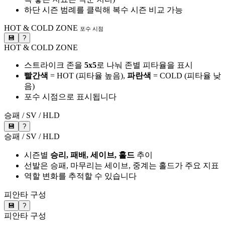
하단 시즌 범례를 클릭해 복수 시즌 비교 가능
HOT & COLD ZONE
포수 시점
💾
?
HOT & COLD ZONE
스트라이크 존을
5x5
로 나눠 존별 피타율을 표시
빨간색
= HOT (피타율 높음),
파란색
= COLD (피타율 낮
음)
포수 시점으로 표시됩니다
승패 / SV / HLD
💾
?
승패 / SV / HLD
시즌별
승리, 패배, 세이브, 홀드
추이
선발은 승패, 마무리는 세이브, 중계는 홀드가 주요 지표
역할 변화를 추적할 수 있습니다
피안타 구성
💾
?
피안타 구성