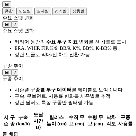
💾
종합
연도별
일자별
경기별
상황별
주요 스탯 변화
💾
?
주요 스탯 변화
커리어 동안의
주요 투구 지표
변화를 선 차트로 표시
ERA, WHIP, FIP, K/9, BB/9, K%, BB%, K-BB% 등
상단 토글로 막대/선 차트 전환 가능
구종 추이
💾
?
구종 추이
시즌별
구종별 투구 데이터
를 테이블로 보여줍니다
구속, 무브먼트, 사용률 변화를 시즌별로 추적
상단 필터로 특정 구종만 필터링 가능
도달
시
구
릴리스
수직 무
수평 무
낙차
구종
구속
시간
즌
종
(km/h)
높이 (cm)
브 (cm)
브 (cm)
각도
사용률
(s)
볼 배합