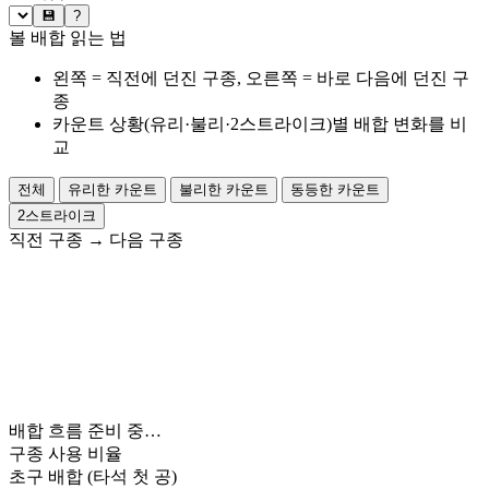
💾
?
볼 배합 읽는 법
왼쪽 = 직전에 던진 구종, 오른쪽 = 바로 다음에 던진 구
종
카운트 상황(유리·불리·2스트라이크)별 배합 변화를 비
교
전체
유리한 카운트
불리한 카운트
동등한 카운트
2스트라이크
직전 구종
→
다음 구종
배합 흐름 준비 중…
구종 사용 비율
초구 배합
(타석 첫 공)