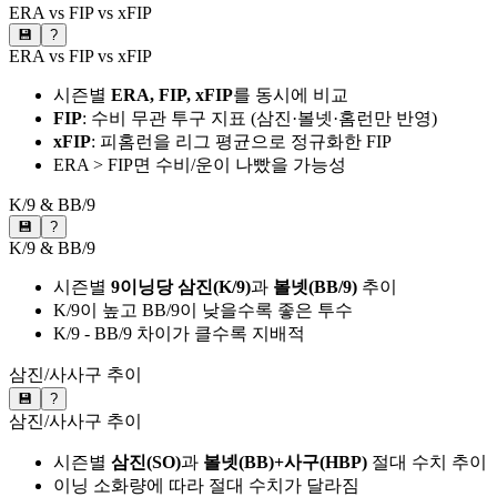
ERA vs FIP vs xFIP
💾
?
ERA vs FIP vs xFIP
시즌별
ERA, FIP, xFIP
를 동시에 비교
FIP
: 수비 무관 투구 지표 (삼진·볼넷·홈런만 반영)
xFIP
: 피홈런을 리그 평균으로 정규화한 FIP
ERA > FIP면 수비/운이 나빴을 가능성
K/9 & BB/9
💾
?
K/9 & BB/9
시즌별
9이닝당 삼진(K/9)
과
볼넷(BB/9)
추이
K/9이 높고 BB/9이 낮을수록 좋은 투수
K/9 - BB/9 차이가 클수록 지배적
삼진/사사구 추이
💾
?
삼진/사사구 추이
시즌별
삼진(SO)
과
볼넷(BB)+사구(HBP)
절대 수치 추이
이닝 소화량에 따라 절대 수치가 달라짐