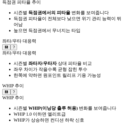
득점권 피타율 추이
시즌별
득점권에서의 피타율
변화를 보여줍니다
득점권 피타율이 전체보다 낮으면 위기 관리 능력이 뛰
어남
높으면 득점권에서 무너지는 타입
좌타/우타 대응력
💾
?
좌타/우타 대응력
시즌별
좌타자/우타자
상대 피타율 비교
좌우 차이가 작을수록 균형 잡힌 투수
한쪽에 약하면 원포인트 릴리프 기용 가능성
WHIP 추이
💾
?
WHIP 추이
시즌별
WHIP(이닝당 출루 허용)
변화를 보여줍니다
WHIP 1.0 이하면 엘리트급
WHIP가 상승하면 컨디션 하락 신호