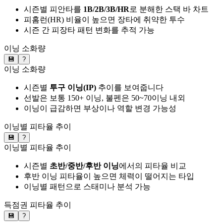
시즌별 피안타를
1B/2B/3B/HR
로 분해한 스택 바 차트
피홈런(HR) 비율이 높으면 장타에 취약한 투수
시즌 간 피장타 패턴 변화를 추적 가능
이닝 소화량
💾
?
이닝 소화량
시즌별
투구 이닝(IP)
추이를 보여줍니다
선발은 보통 150+ 이닝, 불펜은 50~70이닝 내외
이닝이 급감하면 부상이나 역할 변경 가능성
이닝별 피타율 추이
💾
?
이닝별 피타율 추이
시즌별
초반/중반/후반 이닝
에서의 피타율 비교
후반 이닝 피타율이 높으면 체력이 떨어지는 타입
이닝별 패턴으로 스태미나 분석 가능
득점권 피타율 추이
💾
?