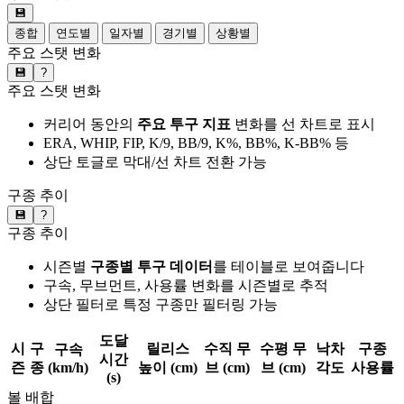
💾
종합
연도별
일자별
경기별
상황별
주요 스탯 변화
💾
?
주요 스탯 변화
커리어 동안의
주요 투구 지표
변화를 선 차트로 표시
ERA, WHIP, FIP, K/9, BB/9, K%, BB%, K-BB% 등
상단 토글로 막대/선 차트 전환 가능
구종 추이
💾
?
구종 추이
시즌별
구종별 투구 데이터
를 테이블로 보여줍니다
구속, 무브먼트, 사용률 변화를 시즌별로 추적
상단 필터로 특정 구종만 필터링 가능
도달
시
구
릴리스
수직 무
수평 무
낙차
구종
구속
시간
즌
종
(km/h)
높이 (cm)
브 (cm)
브 (cm)
각도
사용률
(s)
볼 배합