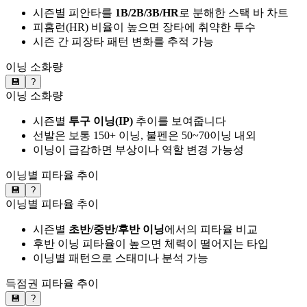
시즌별 피안타를
1B/2B/3B/HR
로 분해한 스택 바 차트
피홈런(HR) 비율이 높으면 장타에 취약한 투수
시즌 간 피장타 패턴 변화를 추적 가능
이닝 소화량
💾
?
이닝 소화량
시즌별
투구 이닝(IP)
추이를 보여줍니다
선발은 보통 150+ 이닝, 불펜은 50~70이닝 내외
이닝이 급감하면 부상이나 역할 변경 가능성
이닝별 피타율 추이
💾
?
이닝별 피타율 추이
시즌별
초반/중반/후반 이닝
에서의 피타율 비교
후반 이닝 피타율이 높으면 체력이 떨어지는 타입
이닝별 패턴으로 스태미나 분석 가능
득점권 피타율 추이
💾
?