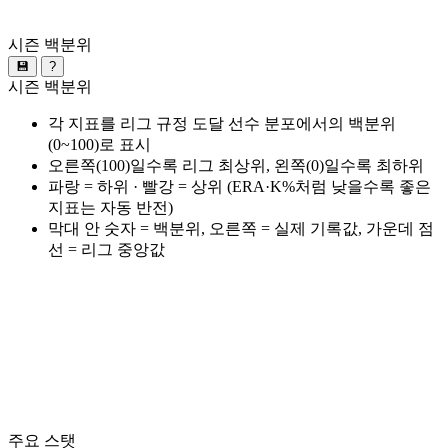
시즌 백분위
💾
?
시즌 백분위
각 지표를 리그 규정 도달 선수 분포에서의 백분위
(0~100)로 표시
오른쪽(100)일수록 리그 최상위, 왼쪽(0)일수록 최하위
파랑 = 하위 · 빨강 = 상위 (ERA·K%처럼 낮을수록 좋은
지표는 자동 반전)
막대 안 숫자 = 백분위, 오른쪽 = 실제 기록값, 가운데 점
선 = 리그 중앙값
주요 스탯