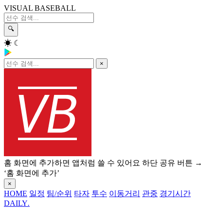
VISUAL BASEBALL
🔍
☀
☾
×
홈 화면에 추가하면 앱처럼 쓸 수 있어요
하단 공유 버튼 →
‘홈 화면에 추가’
×
HOME
일정
팀/순위
타자
투수
이동거리
관중
경기시간
DAILY
.