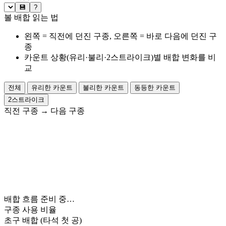
💾
?
볼 배합 읽는 법
왼쪽 = 직전에 던진 구종, 오른쪽 = 바로 다음에 던진 구
종
카운트 상황(유리·불리·2스트라이크)별 배합 변화를 비
교
전체
유리한 카운트
불리한 카운트
동등한 카운트
2스트라이크
직전 구종
→
다음 구종
배합 흐름 준비 중…
구종 사용 비율
초구 배합
(타석 첫 공)