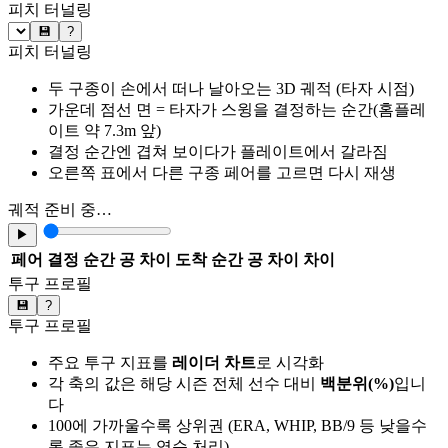
피치 터널링
💾
?
피치 터널링
두 구종이 손에서 떠나 날아오는 3D 궤적 (타자 시점)
가운데 점선 면 = 타자가 스윙을 결정하는 순간(홈플레
이트 약 7.3m 앞)
결정 순간엔 겹쳐 보이다가 플레이트에서 갈라짐
오른쪽 표에서 다른 구종 페어를 고르면 다시 재생
궤적 준비 중…
▶
페어
결정 순간 공 차이
도착 순간 공 차이
차이
투구 프로필
💾
?
투구 프로필
주요 투구 지표를
레이더 차트
로 시각화
각 축의 값은 해당 시즌 전체 선수 대비
백분위(%)
입니
다
100에 가까울수록 상위권 (ERA, WHIP, BB/9 등 낮을수
록 좋은 지표는 역순 처리)