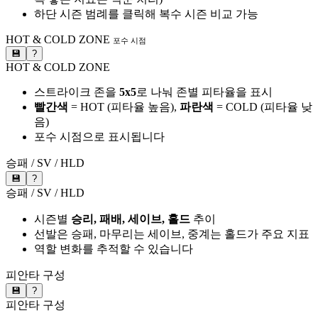
하단 시즌 범례를 클릭해 복수 시즌 비교 가능
HOT & COLD ZONE
포수 시점
💾
?
HOT & COLD ZONE
스트라이크 존을
5x5
로 나눠 존별 피타율을 표시
빨간색
= HOT (피타율 높음),
파란색
= COLD (피타율 낮
음)
포수 시점으로 표시됩니다
승패 / SV / HLD
💾
?
승패 / SV / HLD
시즌별
승리, 패배, 세이브, 홀드
추이
선발은 승패, 마무리는 세이브, 중계는 홀드가 주요 지표
역할 변화를 추적할 수 있습니다
피안타 구성
💾
?
피안타 구성