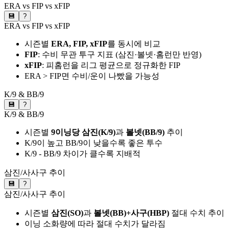
ERA vs FIP vs xFIP
💾
?
ERA vs FIP vs xFIP
시즌별
ERA, FIP, xFIP
를 동시에 비교
FIP
: 수비 무관 투구 지표 (삼진·볼넷·홈런만 반영)
xFIP
: 피홈런을 리그 평균으로 정규화한 FIP
ERA > FIP면 수비/운이 나빴을 가능성
K/9 & BB/9
💾
?
K/9 & BB/9
시즌별
9이닝당 삼진(K/9)
과
볼넷(BB/9)
추이
K/9이 높고 BB/9이 낮을수록 좋은 투수
K/9 - BB/9 차이가 클수록 지배적
삼진/사사구 추이
💾
?
삼진/사사구 추이
시즌별
삼진(SO)
과
볼넷(BB)+사구(HBP)
절대 수치 추이
이닝 소화량에 따라 절대 수치가 달라짐