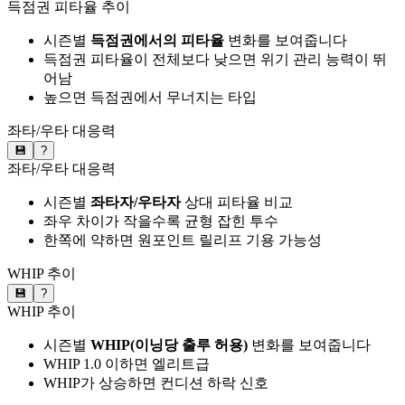
득점권 피타율 추이
시즌별
득점권에서의 피타율
변화를 보여줍니다
득점권 피타율이 전체보다 낮으면 위기 관리 능력이 뛰
어남
높으면 득점권에서 무너지는 타입
좌타/우타 대응력
💾
?
좌타/우타 대응력
시즌별
좌타자/우타자
상대 피타율 비교
좌우 차이가 작을수록 균형 잡힌 투수
한쪽에 약하면 원포인트 릴리프 기용 가능성
WHIP 추이
💾
?
WHIP 추이
시즌별
WHIP(이닝당 출루 허용)
변화를 보여줍니다
WHIP 1.0 이하면 엘리트급
WHIP가 상승하면 컨디션 하락 신호