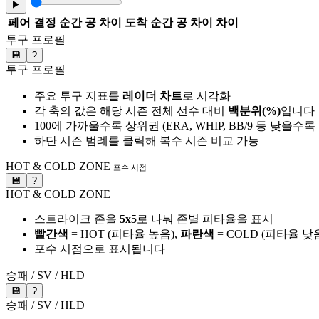
▶
페어
결정 순간 공 차이
도착 순간 공 차이
차이
투구 프로필
💾
?
투구 프로필
주요 투구 지표를
레이더 차트
로 시각화
각 축의 값은 해당 시즌 전체 선수 대비
백분위(%)
입니다
100에 가까울수록 상위권 (ERA, WHIP, BB/9 등 낮을수
하단 시즌 범례를 클릭해 복수 시즌 비교 가능
HOT & COLD ZONE
포수 시점
💾
?
HOT & COLD ZONE
스트라이크 존을
5x5
로 나눠 존별 피타율을 표시
빨간색
= HOT (피타율 높음),
파란색
= COLD (피타율 낮
포수 시점으로 표시됩니다
승패 / SV / HLD
💾
?
승패 / SV / HLD