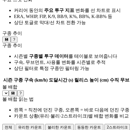
커리어 동안의
주요 투구 지표
변화를 선 차트로 표시
ERA, WHIP, FIP, K/9, BB/9, K%, BB%, K-BB% 등
상단 토글로 막대/선 차트 전환 가능
구종 추이
💾
?
구종 추이
시즌별
구종별 투구 데이터
를 테이블로 보여줍니다
구속, 무브먼트, 사용률 변화를 시즌별로 추적
상단 필터로 특정 구종만 필터링 가능
시즌
구종
구속 (km/h)
도달시간 (s)
릴리스 높이 (cm)
수직 무브 
볼 배합
💾
?
볼 배합 읽는 법
왼쪽 = 직전에 던진 구종, 오른쪽 = 바로 다음에 던진 구종
카운트 상황(유리·불리·2스트라이크)별 배합 변화를 비교
전체
유리한 카운트
불리한 카운트
동등한 카운트
2스트라이크