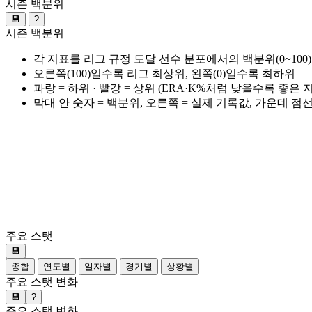
시즌 백분위
💾
?
시즌 백분위
각 지표를 리그 규정 도달 선수 분포에서의 백분위(0~100
오른쪽(100)일수록 리그 최상위, 왼쪽(0)일수록 최하위
파랑 = 하위 · 빨강 = 상위 (ERA·K%처럼 낮을수록 좋은
막대 안 숫자 = 백분위, 오른쪽 = 실제 기록값, 가운데 점
주요 스탯
💾
종합
연도별
일자별
경기별
상황별
주요 스탯 변화
💾
?
주요 스탯 변화