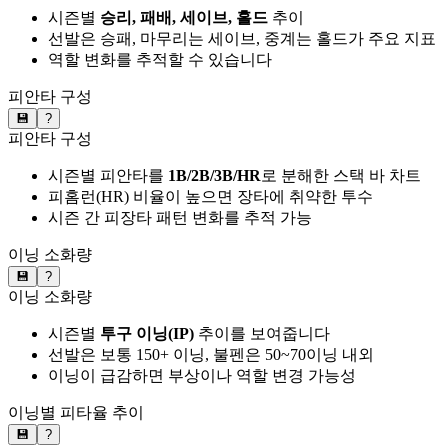
시즌별
승리, 패배, 세이브, 홀드
추이
선발은 승패, 마무리는 세이브, 중계는 홀드가 주요 지표
역할 변화를 추적할 수 있습니다
피안타 구성
💾
?
피안타 구성
시즌별 피안타를
1B/2B/3B/HR
로 분해한 스택 바 차트
피홈런(HR) 비율이 높으면 장타에 취약한 투수
시즌 간 피장타 패턴 변화를 추적 가능
이닝 소화량
💾
?
이닝 소화량
시즌별
투구 이닝(IP)
추이를 보여줍니다
선발은 보통 150+ 이닝, 불펜은 50~70이닝 내외
이닝이 급감하면 부상이나 역할 변경 가능성
이닝별 피타율 추이
💾
?