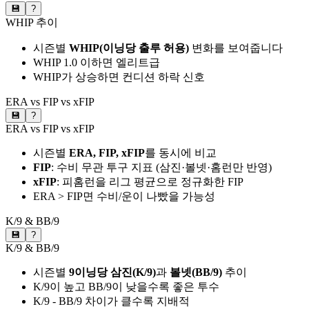
💾
?
WHIP 추이
시즌별
WHIP(이닝당 출루 허용)
변화를 보여줍니다
WHIP 1.0 이하면 엘리트급
WHIP가 상승하면 컨디션 하락 신호
ERA vs FIP vs xFIP
💾
?
ERA vs FIP vs xFIP
시즌별
ERA, FIP, xFIP
를 동시에 비교
FIP
: 수비 무관 투구 지표 (삼진·볼넷·홈런만 반영)
xFIP
: 피홈런을 리그 평균으로 정규화한 FIP
ERA > FIP면 수비/운이 나빴을 가능성
K/9 & BB/9
💾
?
K/9 & BB/9
시즌별
9이닝당 삼진(K/9)
과
볼넷(BB/9)
추이
K/9이 높고 BB/9이 낮을수록 좋은 투수
K/9 - BB/9 차이가 클수록 지배적