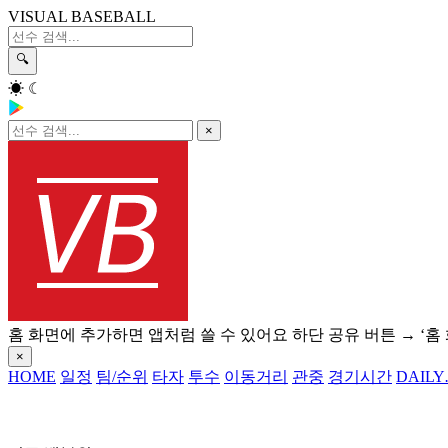
VISUAL BASEBALL
🔍
☀
☾
×
홈 화면에 추가하면 앱처럼 쓸 수 있어요
하단 공유 버튼 → ‘홈
×
HOME
일정
팀/순위
타자
투수
이동거리
관중
경기시간
DAILY