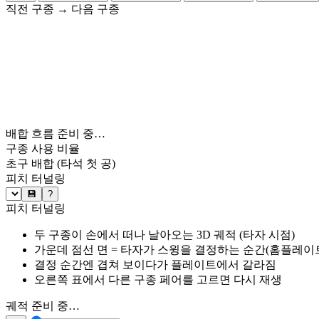
직전 구종
→
다음 구종
배합 흐름 준비 중…
구종 사용 비율
초구 배합
(타석 첫 공)
피치 터널링
💾
?
피치 터널링
두 구종이 손에서 떠나 날아오는 3D 궤적 (타자 시점)
가운데 점선 면 = 타자가 스윙을 결정하는 순간(홈플레이트 약
결정 순간엔 겹쳐 보이다가 플레이트에서 갈라짐
오른쪽 표에서 다른 구종 페어를 고르면 다시 재생
궤적 준비 중…