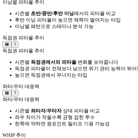
이닝별 피타율 추이
시즌별
초반/중반/후반 이닝
에서의 피타율 비교
후반 이닝 피타율이 높으면 체력이 떨어지는 타입
이닝별 패턴으로 스태미나 분석 가능
득점권 피타율 추이
💾
?
득점권 피타율 추이
시즌별
득점권에서의 피타율
변화를 보여줍니다
득점권 피타율이 전체보다 낮으면 위기 관리 능력이 뛰어
높으면 득점권에서 무너지는 타입
좌타/우타 대응력
💾
?
좌타/우타 대응력
시즌별
좌타자/우타자
상대 피타율 비교
좌우 차이가 작을수록 균형 잡힌 투수
한쪽에 약하면 원포인트 릴리프 기용 가능성
WHIP 추이