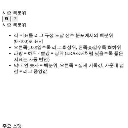
시즌 백분위
💾
?
시즌 백분위
각 지표를 리그 규정 도달 선수 분포에서의 백분위
(0~100)로 표시
오른쪽(100)일수록 리그 최상위, 왼쪽(0)일수록 최하위
파랑 = 하위 · 빨강 = 상위 (ERA·K%처럼 낮을수록 좋은
지표는 자동 반전)
막대 안 숫자 = 백분위, 오른쪽 = 실제 기록값, 가운데 점
선 = 리그 중앙값
주요 스탯