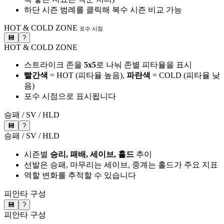
하단 시즌 범례를 클릭해 복수 시즌 비교 가능
HOT & COLD ZONE
포수 시점
💾
?
HOT & COLD ZONE
스트라이크 존을
5x5
로 나눠 존별 피타율을 표시
빨간색
= HOT (피타율 높음),
파란색
= COLD (피타율 낮
음)
포수 시점으로 표시됩니다
승패 / SV / HLD
💾
?
승패 / SV / HLD
시즌별
승리, 패배, 세이브, 홀드
추이
선발은 승패, 마무리는 세이브, 중계는 홀드가 주요 지표
역할 변화를 추적할 수 있습니다
피안타 구성
💾
?
피안타 구성