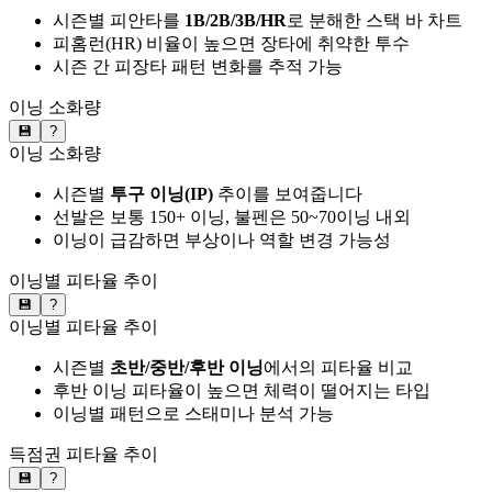
시즌별 피안타를
1B/2B/3B/HR
로 분해한 스택 바 차트
피홈런(HR) 비율이 높으면 장타에 취약한 투수
시즌 간 피장타 패턴 변화를 추적 가능
이닝 소화량
💾
?
이닝 소화량
시즌별
투구 이닝(IP)
추이를 보여줍니다
선발은 보통 150+ 이닝, 불펜은 50~70이닝 내외
이닝이 급감하면 부상이나 역할 변경 가능성
이닝별 피타율 추이
💾
?
이닝별 피타율 추이
시즌별
초반/중반/후반 이닝
에서의 피타율 비교
후반 이닝 피타율이 높으면 체력이 떨어지는 타입
이닝별 패턴으로 스태미나 분석 가능
득점권 피타율 추이
💾
?