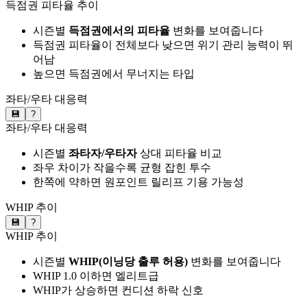
득점권 피타율 추이
시즌별
득점권에서의 피타율
변화를 보여줍니다
득점권 피타율이 전체보다 낮으면 위기 관리 능력이 뛰
어남
높으면 득점권에서 무너지는 타입
좌타/우타 대응력
💾
?
좌타/우타 대응력
시즌별
좌타자/우타자
상대 피타율 비교
좌우 차이가 작을수록 균형 잡힌 투수
한쪽에 약하면 원포인트 릴리프 기용 가능성
WHIP 추이
💾
?
WHIP 추이
시즌별
WHIP(이닝당 출루 허용)
변화를 보여줍니다
WHIP 1.0 이하면 엘리트급
WHIP가 상승하면 컨디션 하락 신호