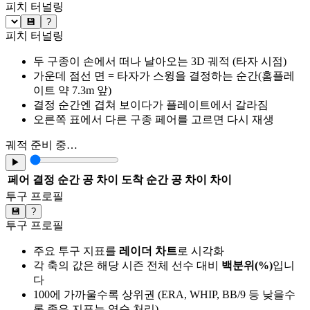
피치 터널링
💾
?
피치 터널링
두 구종이 손에서 떠나 날아오는 3D 궤적 (타자 시점)
가운데 점선 면 = 타자가 스윙을 결정하는 순간(홈플레
이트 약 7.3m 앞)
결정 순간엔 겹쳐 보이다가 플레이트에서 갈라짐
오른쪽 표에서 다른 구종 페어를 고르면 다시 재생
궤적 준비 중…
▶
페어
결정 순간 공 차이
도착 순간 공 차이
차이
투구 프로필
💾
?
투구 프로필
주요 투구 지표를
레이더 차트
로 시각화
각 축의 값은 해당 시즌 전체 선수 대비
백분위(%)
입니
다
100에 가까울수록 상위권 (ERA, WHIP, BB/9 등 낮을수
록 좋은 지표는 역순 처리)