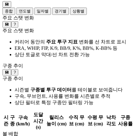
💾
종합
연도별
일자별
경기별
상황별
주요 스탯 변화
💾
?
주요 스탯 변화
커리어 동안의
주요 투구 지표
변화를 선 차트로 표시
ERA, WHIP, FIP, K/9, BB/9, K%, BB%, K-BB% 등
상단 토글로 막대/선 차트 전환 가능
구종 추이
💾
?
구종 추이
시즌별
구종별 투구 데이터
를 테이블로 보여줍니다
구속, 무브먼트, 사용률 변화를 시즌별로 추적
상단 필터로 특정 구종만 필터링 가능
도달
시
구
릴리스
수직 무
수평 무
낙차
구종
구속
시간
즌
종
(km/h)
높이 (cm)
브 (cm)
브 (cm)
각도
사용률
(s)
볼 배합