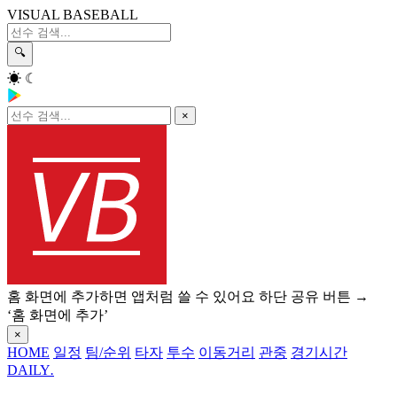
VISUAL BASEBALL
🔍
☀
☾
×
홈 화면에 추가하면 앱처럼 쓸 수 있어요
하단 공유 버튼 →
‘홈 화면에 추가’
×
HOME
일정
팀/순위
타자
투수
이동거리
관중
경기시간
DAILY
.