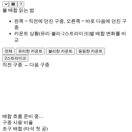
💾
?
볼 배합 읽는 법
왼쪽 = 직전에 던진 구종, 오른쪽 = 바로 다음에 던진 구
종
카운트 상황(유리·불리·2스트라이크)별 배합 변화를 비
교
전체
유리한 카운트
불리한 카운트
동등한 카운트
2스트라이크
직전 구종
→
다음 구종
배합 흐름 준비 중…
구종 사용 비율
초구 배합
(타석 첫 공)