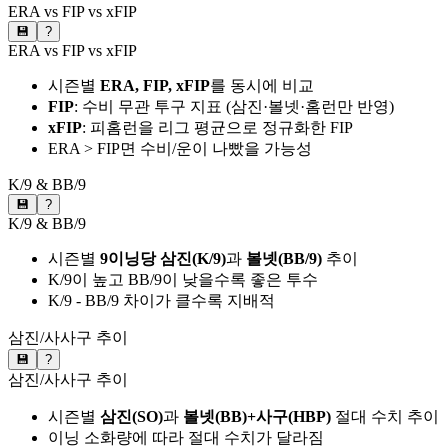
ERA vs FIP vs xFIP
💾
?
ERA vs FIP vs xFIP
시즌별
ERA, FIP, xFIP
를 동시에 비교
FIP
: 수비 무관 투구 지표 (삼진·볼넷·홈런만 반영)
xFIP
: 피홈런을 리그 평균으로 정규화한 FIP
ERA > FIP면 수비/운이 나빴을 가능성
K/9 & BB/9
💾
?
K/9 & BB/9
시즌별
9이닝당 삼진(K/9)
과
볼넷(BB/9)
추이
K/9이 높고 BB/9이 낮을수록 좋은 투수
K/9 - BB/9 차이가 클수록 지배적
삼진/사사구 추이
💾
?
삼진/사사구 추이
시즌별
삼진(SO)
과
볼넷(BB)+사구(HBP)
절대 수치 추이
이닝 소화량에 따라 절대 수치가 달라짐