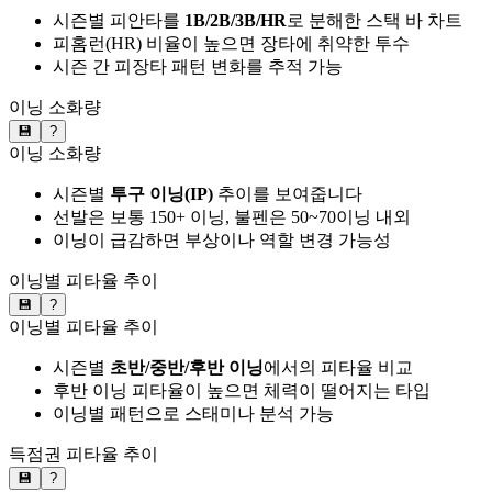
시즌별 피안타를
1B/2B/3B/HR
로 분해한 스택 바 차트
피홈런(HR) 비율이 높으면 장타에 취약한 투수
시즌 간 피장타 패턴 변화를 추적 가능
이닝 소화량
💾
?
이닝 소화량
시즌별
투구 이닝(IP)
추이를 보여줍니다
선발은 보통 150+ 이닝, 불펜은 50~70이닝 내외
이닝이 급감하면 부상이나 역할 변경 가능성
이닝별 피타율 추이
💾
?
이닝별 피타율 추이
시즌별
초반/중반/후반 이닝
에서의 피타율 비교
후반 이닝 피타율이 높으면 체력이 떨어지는 타입
이닝별 패턴으로 스태미나 분석 가능
득점권 피타율 추이
💾
?