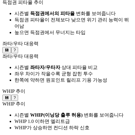
득점권 피타율 추이
시즌별
득점권에서의 피타율
변화를 보여줍니다
득점권 피타율이 전체보다 낮으면 위기 관리 능력이 뛰
어남
높으면 득점권에서 무너지는 타입
좌타/우타 대응력
💾
?
좌타/우타 대응력
시즌별
좌타자/우타자
상대 피타율 비교
좌우 차이가 작을수록 균형 잡힌 투수
한쪽에 약하면 원포인트 릴리프 기용 가능성
WHIP 추이
💾
?
WHIP 추이
시즌별
WHIP(이닝당 출루 허용)
변화를 보여줍니다
WHIP 1.0 이하면 엘리트급
WHIP가 상승하면 컨디션 하락 신호