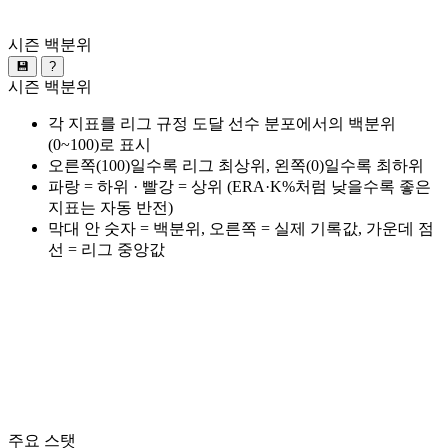
시즌 백분위
💾
?
시즌 백분위
각 지표를 리그 규정 도달 선수 분포에서의 백분위
(0~100)로 표시
오른쪽(100)일수록 리그 최상위, 왼쪽(0)일수록 최하위
파랑 = 하위 · 빨강 = 상위 (ERA·K%처럼 낮을수록 좋은
지표는 자동 반전)
막대 안 숫자 = 백분위, 오른쪽 = 실제 기록값, 가운데 점
선 = 리그 중앙값
주요 스탯