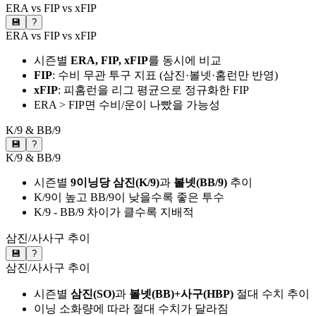
ERA vs FIP vs xFIP
💾
?
ERA vs FIP vs xFIP
시즌별
ERA, FIP, xFIP
를 동시에 비교
FIP
: 수비 무관 투구 지표 (삼진·볼넷·홈런만 반영)
xFIP
: 피홈런을 리그 평균으로 정규화한 FIP
ERA > FIP면 수비/운이 나빴을 가능성
K/9 & BB/9
💾
?
K/9 & BB/9
시즌별
9이닝당 삼진(K/9)
과
볼넷(BB/9)
추이
K/9이 높고 BB/9이 낮을수록 좋은 투수
K/9 - BB/9 차이가 클수록 지배적
삼진/사사구 추이
💾
?
삼진/사사구 추이
시즌별
삼진(SO)
과
볼넷(BB)+사구(HBP)
절대 수치 추이
이닝 소화량에 따라 절대 수치가 달라짐