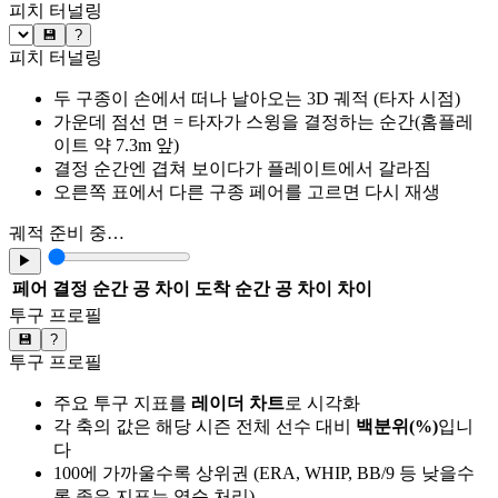
피치 터널링
💾
?
피치 터널링
두 구종이 손에서 떠나 날아오는 3D 궤적 (타자 시점)
가운데 점선 면 = 타자가 스윙을 결정하는 순간(홈플레
이트 약 7.3m 앞)
결정 순간엔 겹쳐 보이다가 플레이트에서 갈라짐
오른쪽 표에서 다른 구종 페어를 고르면 다시 재생
궤적 준비 중…
▶
페어
결정 순간 공 차이
도착 순간 공 차이
차이
투구 프로필
💾
?
투구 프로필
주요 투구 지표를
레이더 차트
로 시각화
각 축의 값은 해당 시즌 전체 선수 대비
백분위(%)
입니
다
100에 가까울수록 상위권 (ERA, WHIP, BB/9 등 낮을수
록 좋은 지표는 역순 처리)