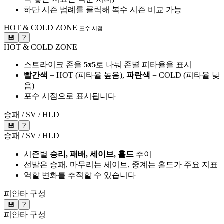
하단 시즌 범례를 클릭해 복수 시즌 비교 가능
HOT & COLD ZONE
포수 시점
💾
?
HOT & COLD ZONE
스트라이크 존을
5x5
로 나눠 존별 피타율을 표시
빨간색
= HOT (피타율 높음),
파란색
= COLD (피타율 낮
음)
포수 시점으로 표시됩니다
승패 / SV / HLD
💾
?
승패 / SV / HLD
시즌별
승리, 패배, 세이브, 홀드
추이
선발은 승패, 마무리는 세이브, 중계는 홀드가 주요 지표
역할 변화를 추적할 수 있습니다
피안타 구성
💾
?
피안타 구성