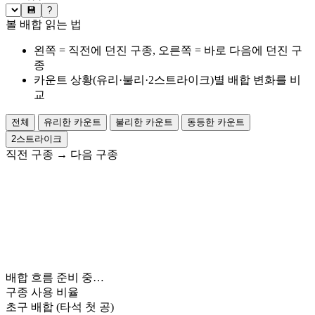
💾
?
볼 배합 읽는 법
왼쪽 = 직전에 던진 구종, 오른쪽 = 바로 다음에 던진 구
종
카운트 상황(유리·불리·2스트라이크)별 배합 변화를 비
교
전체
유리한 카운트
불리한 카운트
동등한 카운트
2스트라이크
직전 구종
→
다음 구종
배합 흐름 준비 중…
구종 사용 비율
초구 배합
(타석 첫 공)