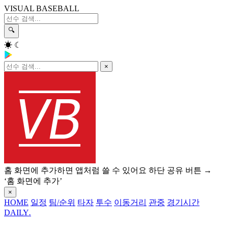
VISUAL BASEBALL
🔍
☀
☾
×
홈 화면에 추가하면 앱처럼 쓸 수 있어요
하단 공유 버튼 →
‘홈 화면에 추가’
×
HOME
일정
팀/순위
타자
투수
이동거리
관중
경기시간
DAILY
.