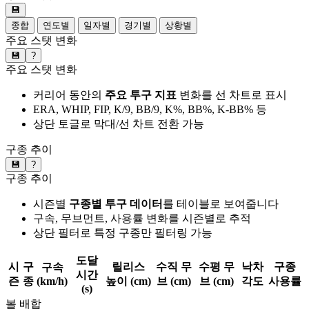
💾
종합
연도별
일자별
경기별
상황별
주요 스탯 변화
💾
?
주요 스탯 변화
커리어 동안의
주요 투구 지표
변화를 선 차트로 표시
ERA, WHIP, FIP, K/9, BB/9, K%, BB%, K-BB% 등
상단 토글로 막대/선 차트 전환 가능
구종 추이
💾
?
구종 추이
시즌별
구종별 투구 데이터
를 테이블로 보여줍니다
구속, 무브먼트, 사용률 변화를 시즌별로 추적
상단 필터로 특정 구종만 필터링 가능
도달
시
구
릴리스
수직 무
수평 무
낙차
구종
구속
시간
즌
종
(km/h)
높이 (cm)
브 (cm)
브 (cm)
각도
사용률
(s)
볼 배합