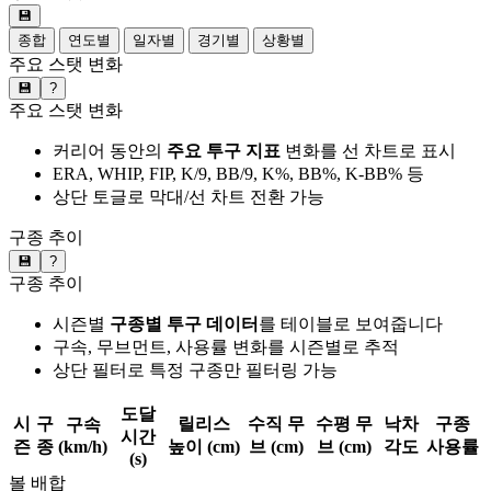
💾
종합
연도별
일자별
경기별
상황별
주요 스탯 변화
💾
?
주요 스탯 변화
커리어 동안의
주요 투구 지표
변화를 선 차트로 표시
ERA, WHIP, FIP, K/9, BB/9, K%, BB%, K-BB% 등
상단 토글로 막대/선 차트 전환 가능
구종 추이
💾
?
구종 추이
시즌별
구종별 투구 데이터
를 테이블로 보여줍니다
구속, 무브먼트, 사용률 변화를 시즌별로 추적
상단 필터로 특정 구종만 필터링 가능
도달
시
구
릴리스
수직 무
수평 무
낙차
구종
구속
시간
즌
종
(km/h)
높이 (cm)
브 (cm)
브 (cm)
각도
사용률
(s)
볼 배합