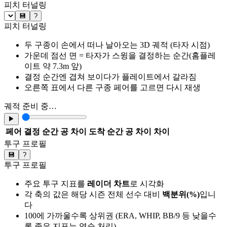
피치 터널링
💾
?
피치 터널링
두 구종이 손에서 떠나 날아오는 3D 궤적 (타자 시점)
가운데 점선 면 = 타자가 스윙을 결정하는 순간(홈플레
이트 약 7.3m 앞)
결정 순간엔 겹쳐 보이다가 플레이트에서 갈라짐
오른쪽 표에서 다른 구종 페어를 고르면 다시 재생
궤적 준비 중…
▶
페어
결정 순간 공 차이
도착 순간 공 차이
차이
투구 프로필
💾
?
투구 프로필
주요 투구 지표를
레이더 차트
로 시각화
각 축의 값은 해당 시즌 전체 선수 대비
백분위(%)
입니
다
100에 가까울수록 상위권 (ERA, WHIP, BB/9 등 낮을수
록 좋은 지표는 역순 처리)