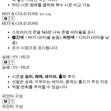
하단 시즌 범례를 클릭해 복수 시즌 비교 가능
HOT & COLD ZONE
포수 시점
💾
?
HOT & COLD ZONE
스트라이크 존을
5x5
로 나눠 존별 피타율을 표시
빨간색
= HOT (피타율 높음),
파란색
= COLD (피타율 낮
음)
포수 시점으로 표시됩니다
승패 / SV / HLD
💾
?
승패 / SV / HLD
시즌별
승리, 패배, 세이브, 홀드
추이
선발은 승패, 마무리는 세이브, 중계는 홀드가 주요 지표
역할 변화를 추적할 수 있습니다
피안타 구성
💾
?
피안타 구성