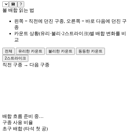
💾
?
볼 배합 읽는 법
왼쪽 = 직전에 던진 구종, 오른쪽 = 바로 다음에 던진 구
종
카운트 상황(유리·불리·2스트라이크)별 배합 변화를 비
교
전체
유리한 카운트
불리한 카운트
동등한 카운트
2스트라이크
직전 구종
→
다음 구종
배합 흐름 준비 중…
구종 사용 비율
초구 배합
(타석 첫 공)