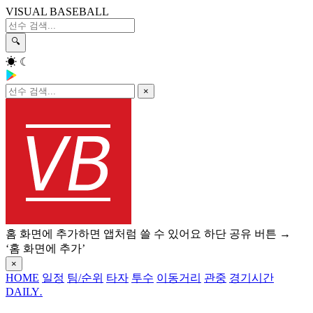
VISUAL BASEBALL
🔍
☀
☾
×
홈 화면에 추가하면 앱처럼 쓸 수 있어요
하단 공유 버튼 →
‘홈 화면에 추가’
×
HOME
일정
팀/순위
타자
투수
이동거리
관중
경기시간
DAILY
.