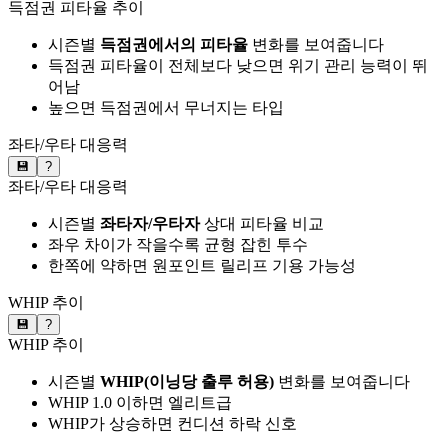
득점권 피타율 추이
시즌별
득점권에서의 피타율
변화를 보여줍니다
득점권 피타율이 전체보다 낮으면 위기 관리 능력이 뛰
어남
높으면 득점권에서 무너지는 타입
좌타/우타 대응력
💾
?
좌타/우타 대응력
시즌별
좌타자/우타자
상대 피타율 비교
좌우 차이가 작을수록 균형 잡힌 투수
한쪽에 약하면 원포인트 릴리프 기용 가능성
WHIP 추이
💾
?
WHIP 추이
시즌별
WHIP(이닝당 출루 허용)
변화를 보여줍니다
WHIP 1.0 이하면 엘리트급
WHIP가 상승하면 컨디션 하락 신호