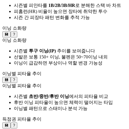
시즌별 피안타를
1B/2B/3B/HR
로 분해한 스택 바 차트
피홈런(HR) 비율이 높으면 장타에 취약한 투수
시즌 간 피장타 패턴 변화를 추적 가능
이닝 소화량
💾
?
이닝 소화량
시즌별
투구 이닝(IP)
추이를 보여줍니다
선발은 보통 150+ 이닝, 불펜은 50~70이닝 내외
이닝이 급감하면 부상이나 역할 변경 가능성
이닝별 피타율 추이
💾
?
이닝별 피타율 추이
시즌별
초반/중반/후반 이닝
에서의 피타율 비교
후반 이닝 피타율이 높으면 체력이 떨어지는 타입
이닝별 패턴으로 스태미나 분석 가능
득점권 피타율 추이
💾
?