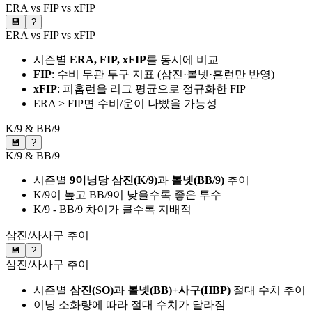
ERA vs FIP vs xFIP
💾
?
ERA vs FIP vs xFIP
시즌별
ERA, FIP, xFIP
를 동시에 비교
FIP
: 수비 무관 투구 지표 (삼진·볼넷·홈런만 반영)
xFIP
: 피홈런을 리그 평균으로 정규화한 FIP
ERA > FIP면 수비/운이 나빴을 가능성
K/9 & BB/9
💾
?
K/9 & BB/9
시즌별
9이닝당 삼진(K/9)
과
볼넷(BB/9)
추이
K/9이 높고 BB/9이 낮을수록 좋은 투수
K/9 - BB/9 차이가 클수록 지배적
삼진/사사구 추이
💾
?
삼진/사사구 추이
시즌별
삼진(SO)
과
볼넷(BB)+사구(HBP)
절대 수치 추이
이닝 소화량에 따라 절대 수치가 달라짐