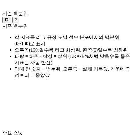
시즌 백분위
💾
?
시즌 백분위
각 지표를 리그 규정 도달 선수 분포에서의 백분위
(0~100)로 표시
오른쪽(100)일수록 리그 최상위, 왼쪽(0)일수록 최하위
파랑 = 하위 · 빨강 = 상위 (ERA·K%처럼 낮을수록 좋은
지표는 자동 반전)
막대 안 숫자 = 백분위, 오른쪽 = 실제 기록값, 가운데 점
선 = 리그 중앙값
주요 스탯