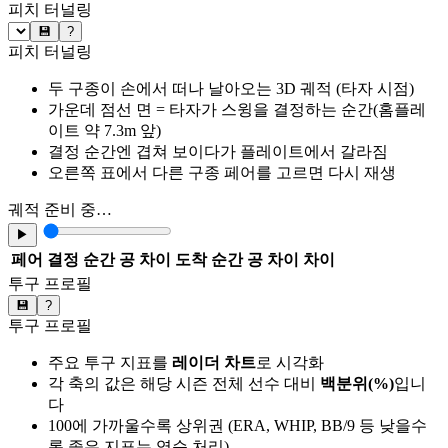
피치 터널링
💾
?
피치 터널링
두 구종이 손에서 떠나 날아오는 3D 궤적 (타자 시점)
가운데 점선 면 = 타자가 스윙을 결정하는 순간(홈플레
이트 약 7.3m 앞)
결정 순간엔 겹쳐 보이다가 플레이트에서 갈라짐
오른쪽 표에서 다른 구종 페어를 고르면 다시 재생
궤적 준비 중…
▶
페어
결정 순간 공 차이
도착 순간 공 차이
차이
투구 프로필
💾
?
투구 프로필
주요 투구 지표를
레이더 차트
로 시각화
각 축의 값은 해당 시즌 전체 선수 대비
백분위(%)
입니
다
100에 가까울수록 상위권 (ERA, WHIP, BB/9 등 낮을수
록 좋은 지표는 역순 처리)