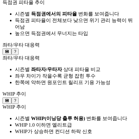
득점권 피타율 추이
시즌별
득점권에서의 피타율
변화를 보여줍니다
득점권 피타율이 전체보다 낮으면 위기 관리 능력이 뛰
어남
높으면 득점권에서 무너지는 타입
좌타/우타 대응력
💾
?
좌타/우타 대응력
시즌별
좌타자/우타자
상대 피타율 비교
좌우 차이가 작을수록 균형 잡힌 투수
한쪽에 약하면 원포인트 릴리프 기용 가능성
WHIP 추이
💾
?
WHIP 추이
시즌별
WHIP(이닝당 출루 허용)
변화를 보여줍니다
WHIP 1.0 이하면 엘리트급
WHIP가 상승하면 컨디션 하락 신호