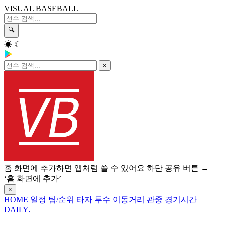
VISUAL BASEBALL
🔍
☀
☾
×
홈 화면에 추가하면 앱처럼 쓸 수 있어요
하단 공유 버튼 →
‘홈 화면에 추가’
×
HOME
일정
팀/순위
타자
투수
이동거리
관중
경기시간
DAILY
.