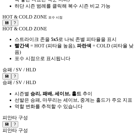
하단 시즌 범례를 클릭해 복수 시즌 비교 가능
HOT & COLD ZONE
포수 시점
💾
?
HOT & COLD ZONE
스트라이크 존을
5x5
로 나눠 존별 피타율을 표시
빨간색
= HOT (피타율 높음),
파란색
= COLD (피타율 낮
음)
포수 시점으로 표시됩니다
승패 / SV / HLD
💾
?
승패 / SV / HLD
시즌별
승리, 패배, 세이브, 홀드
추이
선발은 승패, 마무리는 세이브, 중계는 홀드가 주요 지표
역할 변화를 추적할 수 있습니다
피안타 구성
💾
?
피안타 구성