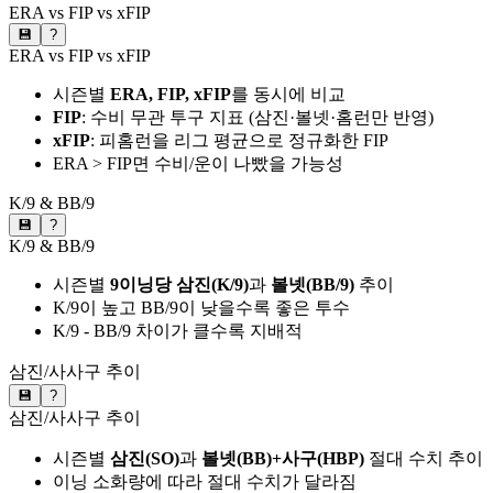
ERA vs FIP vs xFIP
💾
?
ERA vs FIP vs xFIP
시즌별
ERA, FIP, xFIP
를 동시에 비교
FIP
: 수비 무관 투구 지표 (삼진·볼넷·홈런만 반영)
xFIP
: 피홈런을 리그 평균으로 정규화한 FIP
ERA > FIP면 수비/운이 나빴을 가능성
K/9 & BB/9
💾
?
K/9 & BB/9
시즌별
9이닝당 삼진(K/9)
과
볼넷(BB/9)
추이
K/9이 높고 BB/9이 낮을수록 좋은 투수
K/9 - BB/9 차이가 클수록 지배적
삼진/사사구 추이
💾
?
삼진/사사구 추이
시즌별
삼진(SO)
과
볼넷(BB)+사구(HBP)
절대 수치 추이
이닝 소화량에 따라 절대 수치가 달라짐