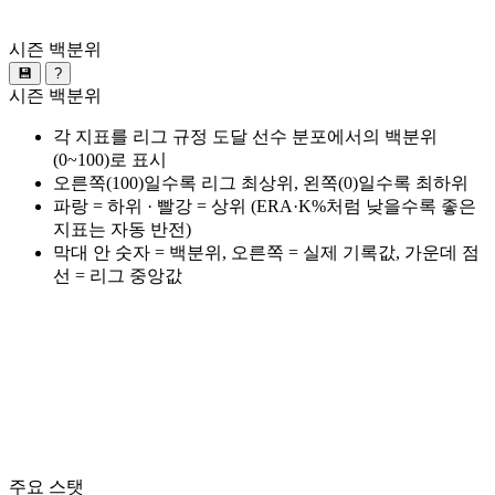
시즌 백분위
💾
?
시즌 백분위
각 지표를 리그 규정 도달 선수 분포에서의 백분위
(0~100)로 표시
오른쪽(100)일수록 리그 최상위, 왼쪽(0)일수록 최하위
파랑 = 하위 · 빨강 = 상위 (ERA·K%처럼 낮을수록 좋은
지표는 자동 반전)
막대 안 숫자 = 백분위, 오른쪽 = 실제 기록값, 가운데 점
선 = 리그 중앙값
주요 스탯