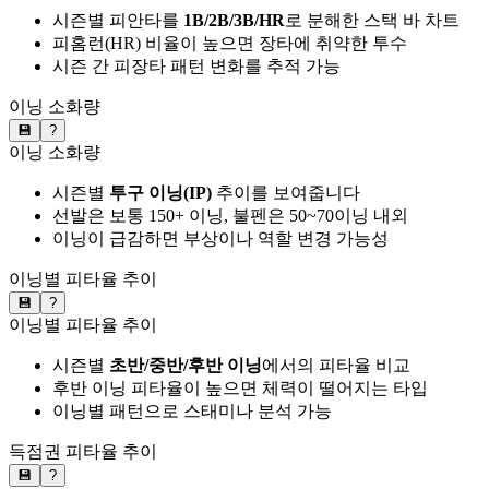
시즌별 피안타를
1B/2B/3B/HR
로 분해한 스택 바 차트
피홈런(HR) 비율이 높으면 장타에 취약한 투수
시즌 간 피장타 패턴 변화를 추적 가능
이닝 소화량
💾
?
이닝 소화량
시즌별
투구 이닝(IP)
추이를 보여줍니다
선발은 보통 150+ 이닝, 불펜은 50~70이닝 내외
이닝이 급감하면 부상이나 역할 변경 가능성
이닝별 피타율 추이
💾
?
이닝별 피타율 추이
시즌별
초반/중반/후반 이닝
에서의 피타율 비교
후반 이닝 피타율이 높으면 체력이 떨어지는 타입
이닝별 패턴으로 스태미나 분석 가능
득점권 피타율 추이
💾
?