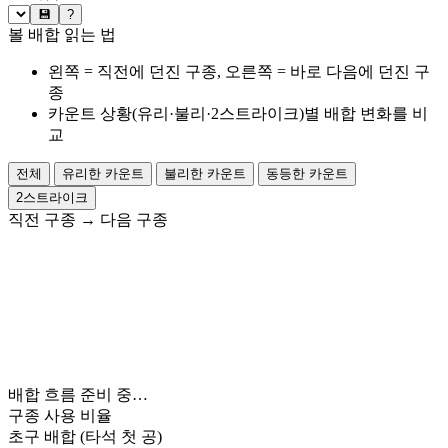
💾
?
볼 배합 읽는 법
왼쪽 = 직전에 던진 구종, 오른쪽 = 바로 다음에 던진 구
종
카운트 상황(유리·불리·2스트라이크)별 배합 변화를 비
교
전체
유리한 카운트
불리한 카운트
동등한 카운트
2스트라이크
직전 구종
→
다음 구종
배합 흐름 준비 중…
구종 사용 비율
초구 배합
(타석 첫 공)