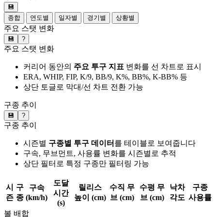
💾
종합
연도별
일자별
경기별
상황별
주요 스탯 변화
💾
?
주요 스탯 변화
커리어 동안의
주요 투구 지표
변화를 선 차트로 표시
ERA, WHIP, FIP, K/9, BB/9, K%, BB%, K-BB% 등
상단 토글로 막대/선 차트 전환 가능
구종 추이
💾
?
구종 추이
시즌별
구종별 투구 데이터
를 테이블로 보여줍니다
구속, 무브먼트, 사용률 변화를 시즌별로 추적
상단 필터로 특정 구종만 필터링 가능
도달
시
구
릴리스
수직 무
수평 무
낙차
구종
구속
시간
즌
종
(km/h)
높이 (cm)
브 (cm)
브 (cm)
각도
사용률
(s)
볼 배합