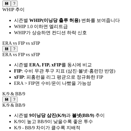
💾
?
WHIP 추이
시즌별
WHIP(이닝당 출루 허용)
변화를 보여줍니다
WHIP 1.0 이하면 엘리트급
WHIP가 상승하면 컨디션 하락 신호
ERA vs FIP vs xFIP
💾
?
ERA vs FIP vs xFIP
시즌별
ERA, FIP, xFIP
를 동시에 비교
FIP
: 수비 무관 투구 지표 (삼진·볼넷·홈런만 반영)
xFIP
: 피홈런을 리그 평균으로 정규화한 FIP
ERA > FIP면 수비/운이 나빴을 가능성
K/9 & BB/9
💾
?
K/9 & BB/9
시즌별
9이닝당 삼진(K/9)
과
볼넷(BB/9)
추이
K/9이 높고 BB/9이 낮을수록 좋은 투수
K/9 - BB/9 차이가 클수록 지배적