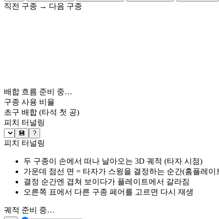
직전 구종
→
다음 구종
배합 흐름 준비 중…
구종 사용 비율
초구 배합
(타석 첫 공)
피치 터널링
💾
?
피치 터널링
두 구종이 손에서 떠나 날아오는 3D 궤적 (타자 시점)
가운데 점선 면 = 타자가 스윙을 결정하는 순간(홈플레이트 약
결정 순간엔 겹쳐 보이다가 플레이트에서 갈라짐
오른쪽 표에서 다른 구종 페어를 고르면 다시 재생
궤적 준비 중…