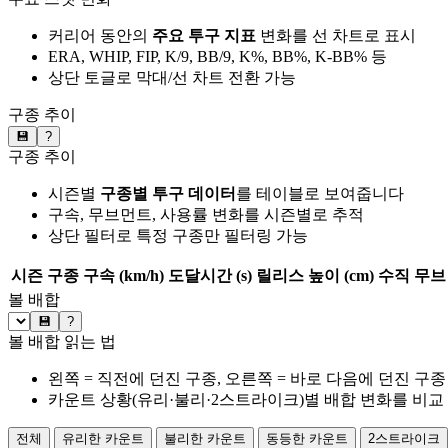
커리어 동안의
주요 투구 지표
변화를 선 차트로 표시
ERA, WHIP, FIP, K/9, BB/9, K%, BB%, K-BB% 등
상단 토글로 막대/선 차트 전환 가능
구종 추이
💾
?
구종 추이
시즌별
구종별 투구 데이터
를 테이블로 보여줍니다
구속, 무브먼트, 사용률 변화를 시즌별로 추적
상단 필터로 특정 구종만 필터링 가능
시즌
구종
구속 (km/h)
도달시간 (s)
릴리스 높이 (cm)
수직 무브 
볼 배합
💾
?
볼 배합 읽는 법
왼쪽 = 직전에 던진 구종, 오른쪽 = 바로 다음에 던진 구종
카운트 상황(유리·불리·2스트라이크)별 배합 변화를 비교
전체
유리한 카운트
불리한 카운트
동등한 카운트
2스트라이크