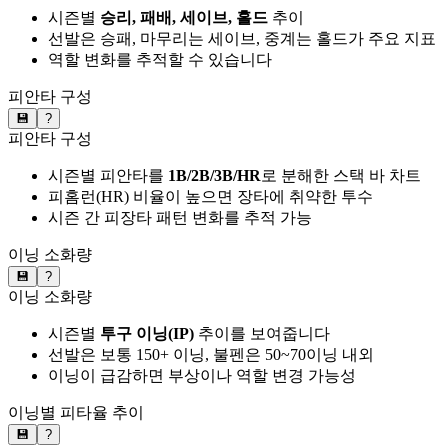
시즌별
승리, 패배, 세이브, 홀드
추이
선발은 승패, 마무리는 세이브, 중계는 홀드가 주요 지표
역할 변화를 추적할 수 있습니다
피안타 구성
💾
?
피안타 구성
시즌별 피안타를
1B/2B/3B/HR
로 분해한 스택 바 차트
피홈런(HR) 비율이 높으면 장타에 취약한 투수
시즌 간 피장타 패턴 변화를 추적 가능
이닝 소화량
💾
?
이닝 소화량
시즌별
투구 이닝(IP)
추이를 보여줍니다
선발은 보통 150+ 이닝, 불펜은 50~70이닝 내외
이닝이 급감하면 부상이나 역할 변경 가능성
이닝별 피타율 추이
💾
?