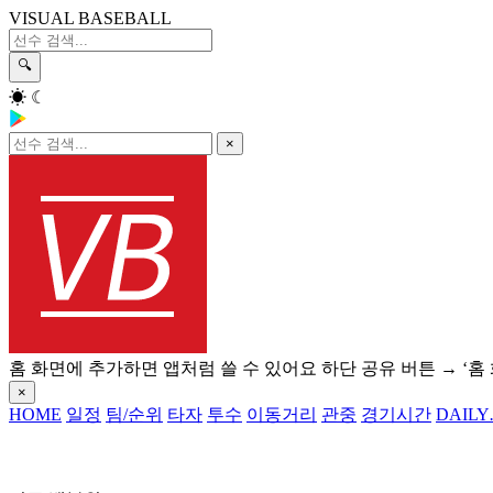
VISUAL BASEBALL
🔍
☀
☾
×
홈 화면에 추가하면 앱처럼 쓸 수 있어요
하단 공유 버튼 → ‘홈
×
HOME
일정
팀/순위
타자
투수
이동거리
관중
경기시간
DAILY