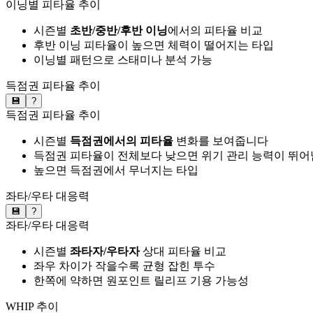
이닝별 피타율 추이
시즌별
초반/중반/후반 이닝
에서의 피타율 비교
후반 이닝 피타율이 높으면 체력이 떨어지는 타입
이닝별 패턴으로 스태미나 분석 가능
득점권 피타율 추이
💾
?
득점권 피타율 추이
시즌별
득점권에서의 피타율
변화를 보여줍니다
득점권 피타율이 전체보다 낮으면 위기 관리 능력이 뛰어
높으면 득점권에서 무너지는 타입
좌타/우타 대응력
💾
?
좌타/우타 대응력
시즌별
좌타자/우타자
상대 피타율 비교
좌우 차이가 작을수록 균형 잡힌 투수
한쪽에 약하면 원포인트 릴리프 기용 가능성
WHIP 추이