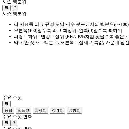
시즌 백분위
💾
?
시즌 백분위
각 지표를 리그 규정 도달 선수 분포에서의 백분위(0~100
오른쪽(100)일수록 리그 최상위, 왼쪽(0)일수록 최하위
파랑 = 하위 · 빨강 = 상위 (ERA·K%처럼 낮을수록 좋은
막대 안 숫자 = 백분위, 오른쪽 = 실제 기록값, 가운데 점
주요 스탯
💾
종합
연도별
일자별
경기별
상황별
주요 스탯 변화
💾
?
주요 스탯 변화