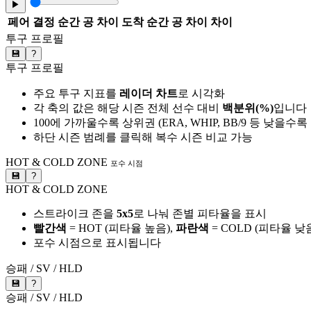
▶
페어
결정 순간 공 차이
도착 순간 공 차이
차이
투구 프로필
💾
?
투구 프로필
주요 투구 지표를
레이더 차트
로 시각화
각 축의 값은 해당 시즌 전체 선수 대비
백분위(%)
입니다
100에 가까울수록 상위권 (ERA, WHIP, BB/9 등 낮을수
하단 시즌 범례를 클릭해 복수 시즌 비교 가능
HOT & COLD ZONE
포수 시점
💾
?
HOT & COLD ZONE
스트라이크 존을
5x5
로 나눠 존별 피타율을 표시
빨간색
= HOT (피타율 높음),
파란색
= COLD (피타율 낮
포수 시점으로 표시됩니다
승패 / SV / HLD
💾
?
승패 / SV / HLD