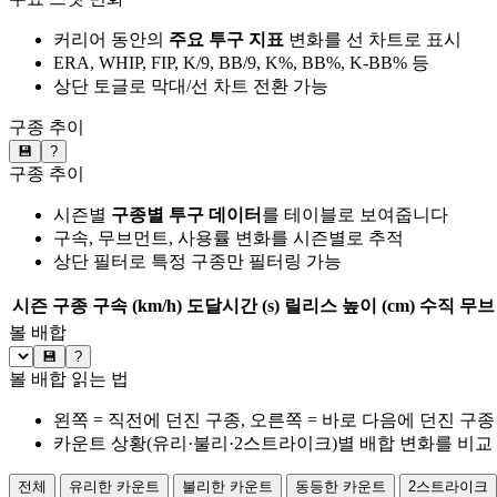
커리어 동안의
주요 투구 지표
변화를 선 차트로 표시
ERA, WHIP, FIP, K/9, BB/9, K%, BB%, K-BB% 등
상단 토글로 막대/선 차트 전환 가능
구종 추이
💾
?
구종 추이
시즌별
구종별 투구 데이터
를 테이블로 보여줍니다
구속, 무브먼트, 사용률 변화를 시즌별로 추적
상단 필터로 특정 구종만 필터링 가능
시즌
구종
구속 (km/h)
도달시간 (s)
릴리스 높이 (cm)
수직 무브 
볼 배합
💾
?
볼 배합 읽는 법
왼쪽 = 직전에 던진 구종, 오른쪽 = 바로 다음에 던진 구종
카운트 상황(유리·불리·2스트라이크)별 배합 변화를 비교
전체
유리한 카운트
불리한 카운트
동등한 카운트
2스트라이크