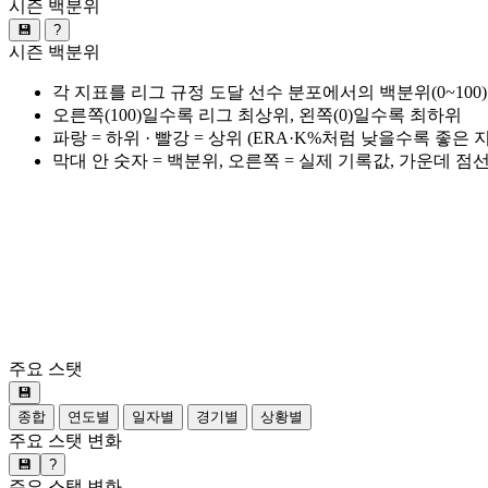
시즌 백분위
💾
?
시즌 백분위
각 지표를 리그 규정 도달 선수 분포에서의 백분위(0~100
오른쪽(100)일수록 리그 최상위, 왼쪽(0)일수록 최하위
파랑 = 하위 · 빨강 = 상위 (ERA·K%처럼 낮을수록 좋은
막대 안 숫자 = 백분위, 오른쪽 = 실제 기록값, 가운데 점
주요 스탯
💾
종합
연도별
일자별
경기별
상황별
주요 스탯 변화
💾
?
주요 스탯 변화