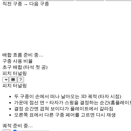
직전 구종
→
다음 구종
배합 흐름 준비 중…
구종 사용 비율
초구 배합
(타석 첫 공)
피치 터널링
💾
?
피치 터널링
두 구종이 손에서 떠나 날아오는 3D 궤적 (타자 시점)
가운데 점선 면 = 타자가 스윙을 결정하는 순간(홈플레이트 약
결정 순간엔 겹쳐 보이다가 플레이트에서 갈라짐
오른쪽 표에서 다른 구종 페어를 고르면 다시 재생
궤적 준비 중…