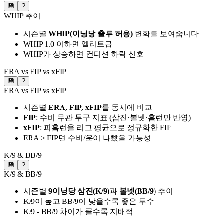
💾
?
WHIP 추이
시즌별
WHIP(이닝당 출루 허용)
변화를 보여줍니다
WHIP 1.0 이하면 엘리트급
WHIP가 상승하면 컨디션 하락 신호
ERA vs FIP vs xFIP
💾
?
ERA vs FIP vs xFIP
시즌별
ERA, FIP, xFIP
를 동시에 비교
FIP
: 수비 무관 투구 지표 (삼진·볼넷·홈런만 반영)
xFIP
: 피홈런을 리그 평균으로 정규화한 FIP
ERA > FIP면 수비/운이 나빴을 가능성
K/9 & BB/9
💾
?
K/9 & BB/9
시즌별
9이닝당 삼진(K/9)
과
볼넷(BB/9)
추이
K/9이 높고 BB/9이 낮을수록 좋은 투수
K/9 - BB/9 차이가 클수록 지배적