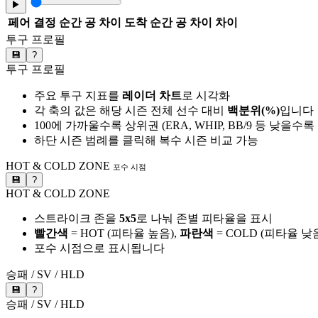
▶
페어
결정 순간 공 차이
도착 순간 공 차이
차이
투구 프로필
💾
?
투구 프로필
주요 투구 지표를
레이더 차트
로 시각화
각 축의 값은 해당 시즌 전체 선수 대비
백분위(%)
입니다
100에 가까울수록 상위권 (ERA, WHIP, BB/9 등 낮을수
하단 시즌 범례를 클릭해 복수 시즌 비교 가능
HOT & COLD ZONE
포수 시점
💾
?
HOT & COLD ZONE
스트라이크 존을
5x5
로 나눠 존별 피타율을 표시
빨간색
= HOT (피타율 높음),
파란색
= COLD (피타율 낮
포수 시점으로 표시됩니다
승패 / SV / HLD
💾
?
승패 / SV / HLD