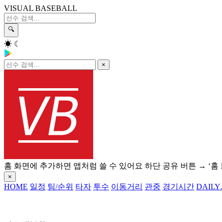
VISUAL BASEBALL
🔍
☀
☾
×
홈 화면에 추가하면 앱처럼 쓸 수 있어요
하단 공유 버튼 → ‘홈
×
HOME
일정
팀/순위
타자
투수
이동거리
관중
경기시간
DAILY