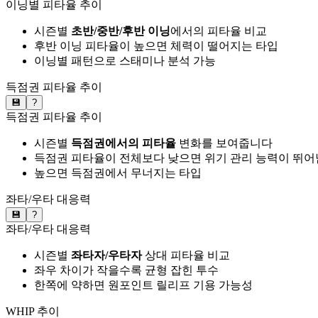
이닝별 피타율 추이
시즌별
초반/중반/후반 이닝
에서의 피타율 비교
후반 이닝 피타율이 높으면 체력이 떨어지는 타입
이닝별 패턴으로 스태미나 분석 가능
득점권 피타율 추이
💾
?
득점권 피타율 추이
시즌별
득점권에서의 피타율
변화를 보여줍니다
득점권 피타율이 전체보다 낮으면 위기 관리 능력이 뛰어
높으면 득점권에서 무너지는 타입
좌타/우타 대응력
💾
?
좌타/우타 대응력
시즌별
좌타자/우타자
상대 피타율 비교
좌우 차이가 작을수록 균형 잡힌 투수
한쪽에 약하면 원포인트 릴리프 기용 가능성
WHIP 추이