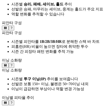
시즌별
승리, 패배, 세이브, 홀드
추이
선발은 승패, 마무리는 세이브, 중계는 홀드가 주요 지표
역할 변화를 추적할 수 있습니다
피안타 구성
💾
?
피안타 구성
시즌별 피안타를
1B/2B/3B/HR
로 분해한 스택 바 차트
피홈런(HR) 비율이 높으면 장타에 취약한 투수
시즌 간 피장타 패턴 변화를 추적 가능
이닝 소화량
💾
?
이닝 소화량
시즌별
투구 이닝(IP)
추이를 보여줍니다
선발은 보통 150+ 이닝, 불펜은 50~70이닝 내외
이닝이 급감하면 부상이나 역할 변경 가능성
이닝별 피타율 추이
💾
?