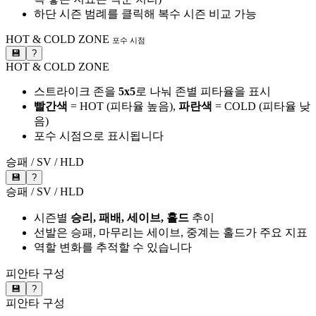
하단 시즌 범례를 클릭해 복수 시즌 비교 가능
HOT & COLD ZONE
포수 시점
💾
?
HOT & COLD ZONE
스트라이크 존을
5x5
로 나눠 존별 피타율을 표시
빨간색
= HOT (피타율 높음),
파란색
= COLD (피타율 낮
음)
포수 시점으로 표시됩니다
승패 / SV / HLD
💾
?
승패 / SV / HLD
시즌별
승리, 패배, 세이브, 홀드
추이
선발은 승패, 마무리는 세이브, 중계는 홀드가 주요 지표
역할 변화를 추적할 수 있습니다
피안타 구성
💾
?
피안타 구성