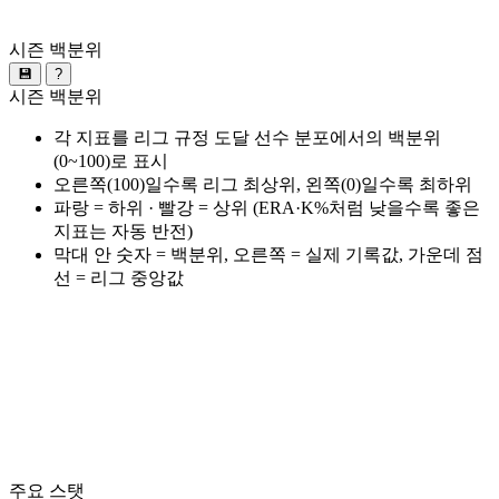
시즌 백분위
💾
?
시즌 백분위
각 지표를 리그 규정 도달 선수 분포에서의 백분위
(0~100)로 표시
오른쪽(100)일수록 리그 최상위, 왼쪽(0)일수록 최하위
파랑 = 하위 · 빨강 = 상위 (ERA·K%처럼 낮을수록 좋은
지표는 자동 반전)
막대 안 숫자 = 백분위, 오른쪽 = 실제 기록값, 가운데 점
선 = 리그 중앙값
주요 스탯