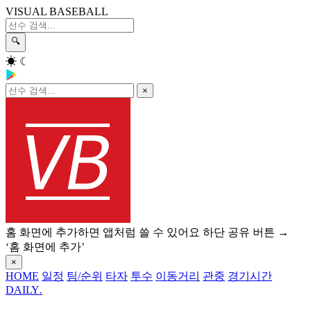
VISUAL BASEBALL
🔍
☀
☾
×
홈 화면에 추가하면 앱처럼 쓸 수 있어요
하단 공유 버튼 →
‘홈 화면에 추가’
×
HOME
일정
팀/순위
타자
투수
이동거리
관중
경기시간
DAILY
.