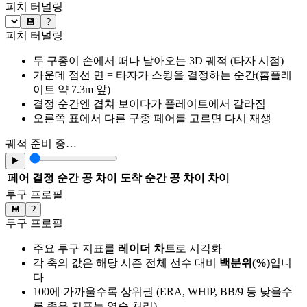
피치 터널링
💾
?
피치 터널링
두 구종이 손에서 떠나 날아오는 3D 궤적 (타자 시점)
가운데 점선 면 = 타자가 스윙을 결정하는 순간(홈플레
이트 약 7.3m 앞)
결정 순간엔 겹쳐 보이다가 플레이트에서 갈라짐
오른쪽 표에서 다른 구종 페어를 고르면 다시 재생
궤적 준비 중…
▶
페어
결정 순간 공 차이
도착 순간 공 차이
차이
투구 프로필
💾
?
투구 프로필
주요 투구 지표를
레이더 차트
로 시각화
각 축의 값은 해당 시즌 전체 선수 대비
백분위(%)
입니
다
100에 가까울수록 상위권 (ERA, WHIP, BB/9 등 낮을수
록 좋은 지표는 역순 처리)