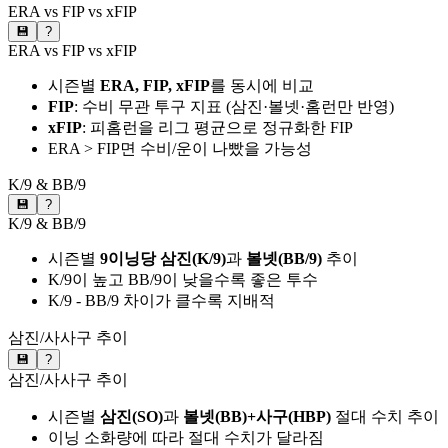
ERA vs FIP vs xFIP
💾
?
ERA vs FIP vs xFIP
시즌별
ERA, FIP, xFIP
를 동시에 비교
FIP
: 수비 무관 투구 지표 (삼진·볼넷·홈런만 반영)
xFIP
: 피홈런을 리그 평균으로 정규화한 FIP
ERA > FIP면 수비/운이 나빴을 가능성
K/9 & BB/9
💾
?
K/9 & BB/9
시즌별
9이닝당 삼진(K/9)
과
볼넷(BB/9)
추이
K/9이 높고 BB/9이 낮을수록 좋은 투수
K/9 - BB/9 차이가 클수록 지배적
삼진/사사구 추이
💾
?
삼진/사사구 추이
시즌별
삼진(SO)
과
볼넷(BB)+사구(HBP)
절대 수치 추이
이닝 소화량에 따라 절대 수치가 달라짐