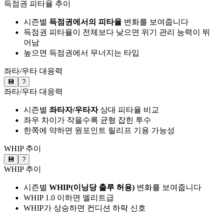
득점권 피타율 추이
시즌별
득점권에서의 피타율
변화를 보여줍니다
득점권 피타율이 전체보다 낮으면 위기 관리 능력이 뛰
어남
높으면 득점권에서 무너지는 타입
좌타/우타 대응력
💾
?
좌타/우타 대응력
시즌별
좌타자/우타자
상대 피타율 비교
좌우 차이가 작을수록 균형 잡힌 투수
한쪽에 약하면 원포인트 릴리프 기용 가능성
WHIP 추이
💾
?
WHIP 추이
시즌별
WHIP(이닝당 출루 허용)
변화를 보여줍니다
WHIP 1.0 이하면 엘리트급
WHIP가 상승하면 컨디션 하락 신호