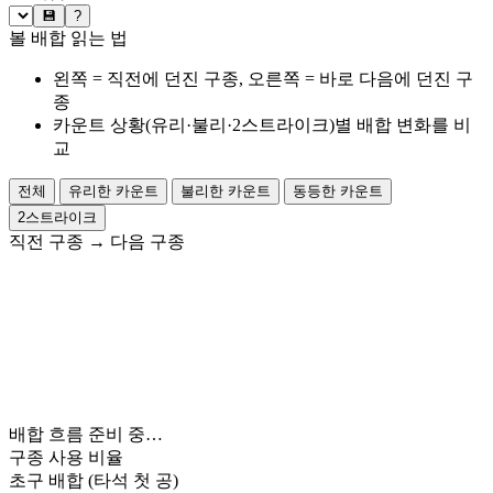
💾
?
볼 배합 읽는 법
왼쪽 = 직전에 던진 구종, 오른쪽 = 바로 다음에 던진 구
종
카운트 상황(유리·불리·2스트라이크)별 배합 변화를 비
교
전체
유리한 카운트
불리한 카운트
동등한 카운트
2스트라이크
직전 구종
→
다음 구종
배합 흐름 준비 중…
구종 사용 비율
초구 배합
(타석 첫 공)