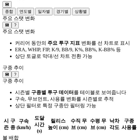
💾
종합
연도별
일자별
경기별
상황별
주요 스탯 변화
💾
?
주요 스탯 변화
커리어 동안의
주요 투구 지표
변화를 선 차트로 표시
ERA, WHIP, FIP, K/9, BB/9, K%, BB%, K-BB% 등
상단 토글로 막대/선 차트 전환 가능
구종 추이
💾
?
구종 추이
시즌별
구종별 투구 데이터
를 테이블로 보여줍니다
구속, 무브먼트, 사용률 변화를 시즌별로 추적
상단 필터로 특정 구종만 필터링 가능
도달
시
구
릴리스
수직 무
수평 무
낙차
구종
구속
시간
즌
종
(km/h)
높이 (cm)
브 (cm)
브 (cm)
각도
사용률
(s)
볼 배합