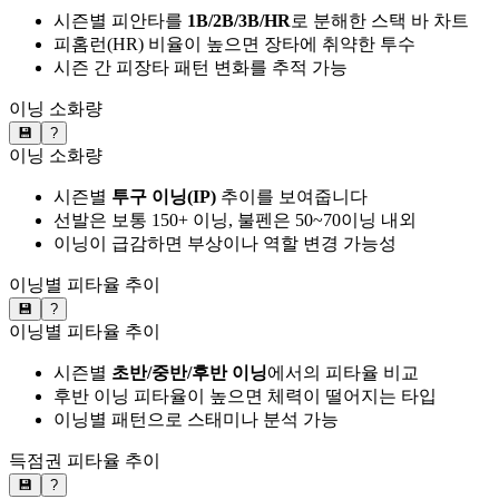
시즌별 피안타를
1B/2B/3B/HR
로 분해한 스택 바 차트
피홈런(HR) 비율이 높으면 장타에 취약한 투수
시즌 간 피장타 패턴 변화를 추적 가능
이닝 소화량
💾
?
이닝 소화량
시즌별
투구 이닝(IP)
추이를 보여줍니다
선발은 보통 150+ 이닝, 불펜은 50~70이닝 내외
이닝이 급감하면 부상이나 역할 변경 가능성
이닝별 피타율 추이
💾
?
이닝별 피타율 추이
시즌별
초반/중반/후반 이닝
에서의 피타율 비교
후반 이닝 피타율이 높으면 체력이 떨어지는 타입
이닝별 패턴으로 스태미나 분석 가능
득점권 피타율 추이
💾
?