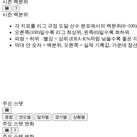
시즌 백분위
💾
?
시즌 백분위
각 지표를 리그 규정 도달 선수 분포에서의 백분위(0~100
오른쪽(100)일수록 리그 최상위, 왼쪽(0)일수록 최하위
파랑 = 하위 · 빨강 = 상위 (ERA·K%처럼 낮을수록 좋은
막대 안 숫자 = 백분위, 오른쪽 = 실제 기록값, 가운데 점
주요 스탯
💾
종합
연도별
일자별
경기별
상황별
주요 스탯 변화
💾
?
주요 스탯 변화