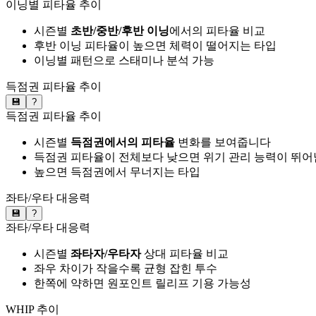
이닝별 피타율 추이
시즌별
초반/중반/후반 이닝
에서의 피타율 비교
후반 이닝 피타율이 높으면 체력이 떨어지는 타입
이닝별 패턴으로 스태미나 분석 가능
득점권 피타율 추이
💾
?
득점권 피타율 추이
시즌별
득점권에서의 피타율
변화를 보여줍니다
득점권 피타율이 전체보다 낮으면 위기 관리 능력이 뛰어
높으면 득점권에서 무너지는 타입
좌타/우타 대응력
💾
?
좌타/우타 대응력
시즌별
좌타자/우타자
상대 피타율 비교
좌우 차이가 작을수록 균형 잡힌 투수
한쪽에 약하면 원포인트 릴리프 기용 가능성
WHIP 추이