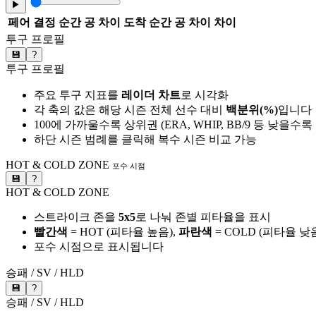
▶
페어
결정 순간 공 차이
도착 순간 공 차이
차이
투구 프로필
💾
?
투구 프로필
주요 투구 지표를
레이더 차트
로 시각화
각 축의 값은 해당 시즌 전체 선수 대비
백분위(%)
입니다
100에 가까울수록 상위권 (ERA, WHIP, BB/9 등 낮을수
하단 시즌 범례를 클릭해 복수 시즌 비교 가능
HOT & COLD ZONE
포수 시점
💾
?
HOT & COLD ZONE
스트라이크 존을
5x5
로 나눠 존별 피타율을 표시
빨간색
= HOT (피타율 높음),
파란색
= COLD (피타율 낮
포수 시점으로 표시됩니다
승패 / SV / HLD
💾
?
승패 / SV / HLD