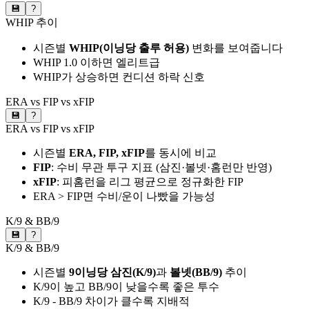
💾
?
WHIP 추이
시즌별
WHIP(이닝당 출루 허용)
변화를 보여줍니다
WHIP 1.0 이하면 엘리트급
WHIP가 상승하면 컨디션 하락 신호
ERA vs FIP vs xFIP
💾
?
ERA vs FIP vs xFIP
시즌별
ERA, FIP, xFIP
를 동시에 비교
FIP
: 수비 무관 투구 지표 (삼진·볼넷·홈런만 반영)
xFIP
: 피홈런을 리그 평균으로 정규화한 FIP
ERA > FIP면 수비/운이 나빴을 가능성
K/9 & BB/9
💾
?
K/9 & BB/9
시즌별
9이닝당 삼진(K/9)
과
볼넷(BB/9)
추이
K/9이 높고 BB/9이 낮을수록 좋은 투수
K/9 - BB/9 차이가 클수록 지배적