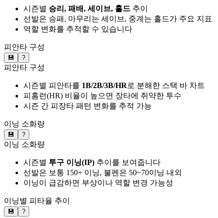
시즌별
승리, 패배, 세이브, 홀드
추이
선발은 승패, 마무리는 세이브, 중계는 홀드가 주요 지표
역할 변화를 추적할 수 있습니다
피안타 구성
💾
?
피안타 구성
시즌별 피안타를
1B/2B/3B/HR
로 분해한 스택 바 차트
피홈런(HR) 비율이 높으면 장타에 취약한 투수
시즌 간 피장타 패턴 변화를 추적 가능
이닝 소화량
💾
?
이닝 소화량
시즌별
투구 이닝(IP)
추이를 보여줍니다
선발은 보통 150+ 이닝, 불펜은 50~70이닝 내외
이닝이 급감하면 부상이나 역할 변경 가능성
이닝별 피타율 추이
💾
?