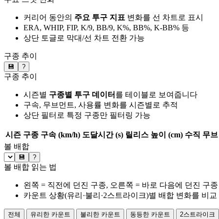
커리어 동안의
주요 투구 지표
변화를 선 차트로 표시
ERA, WHIP, FIP, K/9, BB/9, K%, BB%, K-BB% 등
상단 토글로 막대/선 차트 전환 가능
구종 추이
💾
?
구종 추이
시즌별
구종별 투구 데이터
를 테이블로 보여줍니다
구속, 무브먼트, 사용률 변화를 시즌별로 추적
상단 필터로 특정 구종만 필터링 가능
시즌
구종
구속 (km/h)
도달시간 (s)
릴리스 높이 (cm)
수직 무브 
볼 배합
💾
?
볼 배합 읽는 법
왼쪽 = 직전에 던진 구종, 오른쪽 = 바로 다음에 던진 구종
카운트 상황(유리·불리·2스트라이크)별 배합 변화를 비교
전체
유리한 카운트
불리한 카운트
동등한 카운트
2스트라이크