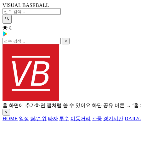
VISUAL BASEBALL
🔍
☀
☾
×
홈 화면에 추가하면 앱처럼 쓸 수 있어요
하단 공유 버튼 → ‘홈
×
HOME
일정
팀/순위
타자
투수
이동거리
관중
경기시간
DAILY