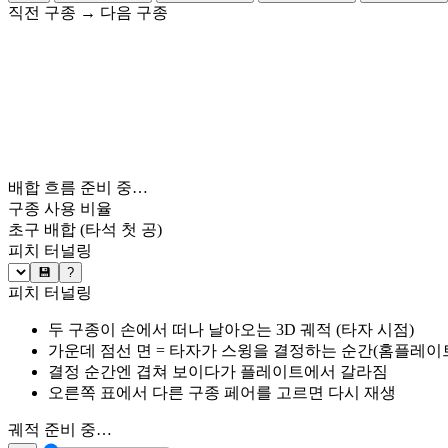
직전 구종
→
다음 구종
배합 흐름 준비 중…
구종 사용 비율
초구 배합
(타석 첫 공)
피치 터널링
💾
?
피치 터널링
두 구종이 손에서 떠나 날아오는 3D 궤적 (타자 시점)
가운데 점선 면 = 타자가 스윙을 결정하는 순간(홈플레이트 약
결정 순간엔 겹쳐 보이다가 플레이트에서 갈라짐
오른쪽 표에서 다른 구종 페어를 고르면 다시 재생
궤적 준비 중…