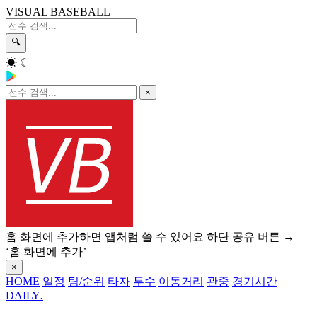
VISUAL BASEBALL
🔍
☀
☾
×
홈 화면에 추가하면 앱처럼 쓸 수 있어요
하단 공유 버튼 →
‘홈 화면에 추가’
×
HOME
일정
팀/순위
타자
투수
이동거리
관중
경기시간
DAILY
.