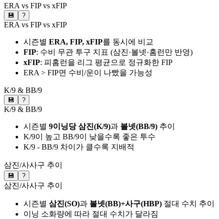
ERA vs FIP vs xFIP
💾
?
ERA vs FIP vs xFIP
시즌별
ERA, FIP, xFIP
를 동시에 비교
FIP
: 수비 무관 투구 지표 (삼진·볼넷·홈런만 반영)
xFIP
: 피홈런을 리그 평균으로 정규화한 FIP
ERA > FIP면 수비/운이 나빴을 가능성
K/9 & BB/9
💾
?
K/9 & BB/9
시즌별
9이닝당 삼진(K/9)
과
볼넷(BB/9)
추이
K/9이 높고 BB/9이 낮을수록 좋은 투수
K/9 - BB/9 차이가 클수록 지배적
삼진/사사구 추이
💾
?
삼진/사사구 추이
시즌별
삼진(SO)
과
볼넷(BB)+사구(HBP)
절대 수치 추이
이닝 소화량에 따라 절대 수치가 달라짐