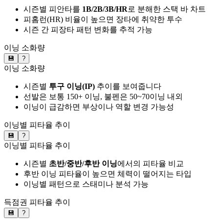
시즌별 피안타를
1B/2B/3B/HR
로 분해한 스택 바 차트
피홈런(HR) 비율이 높으면 장타에 취약한 투수
시즌 간 피장타 패턴 변화를 추적 가능
이닝 소화량
💾
?
이닝 소화량
시즌별
투구 이닝(IP)
추이를 보여줍니다
선발은 보통 150+ 이닝, 불펜은 50~70이닝 내외
이닝이 급감하면 부상이나 역할 변경 가능성
이닝별 피타율 추이
💾
?
이닝별 피타율 추이
시즌별
초반/중반/후반 이닝
에서의 피타율 비교
후반 이닝 피타율이 높으면 체력이 떨어지는 타입
이닝별 패턴으로 스태미나 분석 가능
득점권 피타율 추이
💾
?