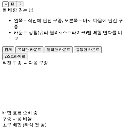
💾
?
볼 배합 읽는 법
왼쪽 = 직전에 던진 구종, 오른쪽 = 바로 다음에 던진 구
종
카운트 상황(유리·불리·2스트라이크)별 배합 변화를 비
교
전체
유리한 카운트
불리한 카운트
동등한 카운트
2스트라이크
직전 구종
→
다음 구종
배합 흐름 준비 중…
구종 사용 비율
초구 배합
(타석 첫 공)