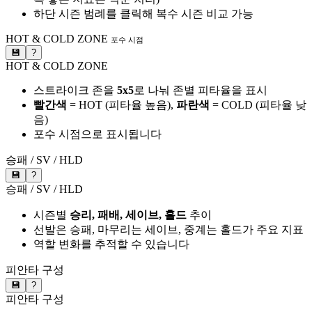
하단 시즌 범례를 클릭해 복수 시즌 비교 가능
HOT & COLD ZONE
포수 시점
💾
?
HOT & COLD ZONE
스트라이크 존을
5x5
로 나눠 존별 피타율을 표시
빨간색
= HOT (피타율 높음),
파란색
= COLD (피타율 낮
음)
포수 시점으로 표시됩니다
승패 / SV / HLD
💾
?
승패 / SV / HLD
시즌별
승리, 패배, 세이브, 홀드
추이
선발은 승패, 마무리는 세이브, 중계는 홀드가 주요 지표
역할 변화를 추적할 수 있습니다
피안타 구성
💾
?
피안타 구성