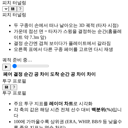
피치 터널링
💾
?
피치 터널링
두 구종이 손에서 떠나 날아오는 3D 궤적 (타자 시점)
가운데 점선 면 = 타자가 스윙을 결정하는 순간(홈플레
이트 약 7.3m 앞)
결정 순간엔 겹쳐 보이다가 플레이트에서 갈라짐
오른쪽 표에서 다른 구종 페어를 고르면 다시 재생
궤적 준비 중…
▶
페어
결정 순간 공 차이
도착 순간 공 차이
차이
투구 프로필
💾
?
투구 프로필
주요 투구 지표를
레이더 차트
로 시각화
각 축의 값은 해당 시즌 전체 선수 대비
백분위(%)
입니
다
100에 가까울수록 상위권 (ERA, WHIP, BB/9 등 낮을수
록 좋은 지표는 역순 처리)