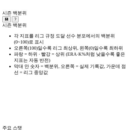
시즌 백분위
💾
?
시즌 백분위
각 지표를 리그 규정 도달 선수 분포에서의 백분위
(0~100)로 표시
오른쪽(100)일수록 리그 최상위, 왼쪽(0)일수록 최하위
파랑 = 하위 · 빨강 = 상위 (ERA·K%처럼 낮을수록 좋은
지표는 자동 반전)
막대 안 숫자 = 백분위, 오른쪽 = 실제 기록값, 가운데 점
선 = 리그 중앙값
주요 스탯