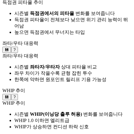
득점권 피타율 추이
시즌별
득점권에서의 피타율
변화를 보여줍니다
득점권 피타율이 전체보다 낮으면 위기 관리 능력이 뛰
어남
높으면 득점권에서 무너지는 타입
좌타/우타 대응력
💾
?
좌타/우타 대응력
시즌별
좌타자/우타자
상대 피타율 비교
좌우 차이가 작을수록 균형 잡힌 투수
한쪽에 약하면 원포인트 릴리프 기용 가능성
WHIP 추이
💾
?
WHIP 추이
시즌별
WHIP(이닝당 출루 허용)
변화를 보여줍니다
WHIP 1.0 이하면 엘리트급
WHIP가 상승하면 컨디션 하락 신호