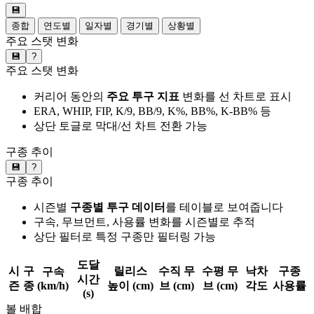
💾
종합
연도별
일자별
경기별
상황별
주요 스탯 변화
💾
?
주요 스탯 변화
커리어 동안의
주요 투구 지표
변화를 선 차트로 표시
ERA, WHIP, FIP, K/9, BB/9, K%, BB%, K-BB% 등
상단 토글로 막대/선 차트 전환 가능
구종 추이
💾
?
구종 추이
시즌별
구종별 투구 데이터
를 테이블로 보여줍니다
구속, 무브먼트, 사용률 변화를 시즌별로 추적
상단 필터로 특정 구종만 필터링 가능
도달
시
구
릴리스
수직 무
수평 무
낙차
구종
구속
시간
즌
종
(km/h)
높이 (cm)
브 (cm)
브 (cm)
각도
사용률
(s)
볼 배합