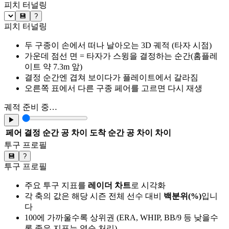
피치 터널링
💾
?
피치 터널링
두 구종이 손에서 떠나 날아오는 3D 궤적 (타자 시점)
가운데 점선 면 = 타자가 스윙을 결정하는 순간(홈플레
이트 약 7.3m 앞)
결정 순간엔 겹쳐 보이다가 플레이트에서 갈라짐
오른쪽 표에서 다른 구종 페어를 고르면 다시 재생
궤적 준비 중…
▶
페어
결정 순간 공 차이
도착 순간 공 차이
차이
투구 프로필
💾
?
투구 프로필
주요 투구 지표를
레이더 차트
로 시각화
각 축의 값은 해당 시즌 전체 선수 대비
백분위(%)
입니
다
100에 가까울수록 상위권 (ERA, WHIP, BB/9 등 낮을수
록 좋은 지표는 역순 처리)