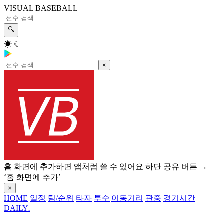
VISUAL BASEBALL
🔍
☀
☾
×
홈 화면에 추가하면 앱처럼 쓸 수 있어요
하단 공유 버튼 →
‘홈 화면에 추가’
×
HOME
일정
팀/순위
타자
투수
이동거리
관중
경기시간
DAILY
.