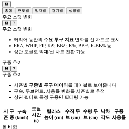
💾
종합
연도별
일자별
경기별
상황별
주요 스탯 변화
💾
?
주요 스탯 변화
커리어 동안의
주요 투구 지표
변화를 선 차트로 표시
ERA, WHIP, FIP, K/9, BB/9, K%, BB%, K-BB% 등
상단 토글로 막대/선 차트 전환 가능
구종 추이
💾
?
구종 추이
시즌별
구종별 투구 데이터
를 테이블로 보여줍니다
구속, 무브먼트, 사용률 변화를 시즌별로 추적
상단 필터로 특정 구종만 필터링 가능
도달
시
구
릴리스
수직 무
수평 무
낙차
구종
구속
시간
즌
종
(km/h)
높이 (cm)
브 (cm)
브 (cm)
각도
사용률
(s)
볼 배합