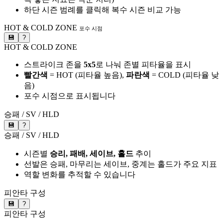
하단 시즌 범례를 클릭해 복수 시즌 비교 가능
HOT & COLD ZONE
포수 시점
💾
?
HOT & COLD ZONE
스트라이크 존을
5x5
로 나눠 존별 피타율을 표시
빨간색
= HOT (피타율 높음),
파란색
= COLD (피타율 낮
음)
포수 시점으로 표시됩니다
승패 / SV / HLD
💾
?
승패 / SV / HLD
시즌별
승리, 패배, 세이브, 홀드
추이
선발은 승패, 마무리는 세이브, 중계는 홀드가 주요 지표
역할 변화를 추적할 수 있습니다
피안타 구성
💾
?
피안타 구성