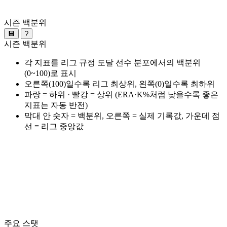
시즌 백분위
💾
?
시즌 백분위
각 지표를 리그 규정 도달 선수 분포에서의 백분위
(0~100)로 표시
오른쪽(100)일수록 리그 최상위, 왼쪽(0)일수록 최하위
파랑 = 하위 · 빨강 = 상위 (ERA·K%처럼 낮을수록 좋은
지표는 자동 반전)
막대 안 숫자 = 백분위, 오른쪽 = 실제 기록값, 가운데 점
선 = 리그 중앙값
주요 스탯