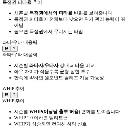
득점권 피타율 추이
시즌별
득점권에서의 피타율
변화를 보여줍니다
득점권 피타율이 전체보다 낮으면 위기 관리 능력이 뛰
어남
높으면 득점권에서 무너지는 타입
좌타/우타 대응력
💾
?
좌타/우타 대응력
시즌별
좌타자/우타자
상대 피타율 비교
좌우 차이가 작을수록 균형 잡힌 투수
한쪽에 약하면 원포인트 릴리프 기용 가능성
WHIP 추이
💾
?
WHIP 추이
시즌별
WHIP(이닝당 출루 허용)
변화를 보여줍니다
WHIP 1.0 이하면 엘리트급
WHIP가 상승하면 컨디션 하락 신호