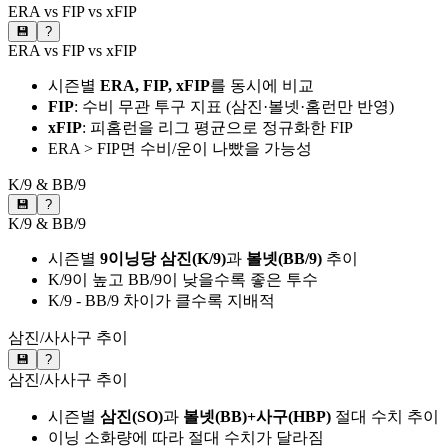
ERA vs FIP vs xFIP
💾
?
ERA vs FIP vs xFIP
시즌별
ERA, FIP, xFIP
를 동시에 비교
FIP
: 수비 무관 투구 지표 (삼진·볼넷·홈런만 반영)
xFIP
: 피홈런을 리그 평균으로 정규화한 FIP
ERA > FIP면 수비/운이 나빴을 가능성
K/9 & BB/9
💾
?
K/9 & BB/9
시즌별
9이닝당 삼진(K/9)
과
볼넷(BB/9)
추이
K/9이 높고 BB/9이 낮을수록 좋은 투수
K/9 - BB/9 차이가 클수록 지배적
삼진/사사구 추이
💾
?
삼진/사사구 추이
시즌별
삼진(SO)
과
볼넷(BB)+사구(HBP)
절대 수치 추이
이닝 소화량에 따라 절대 수치가 달라짐