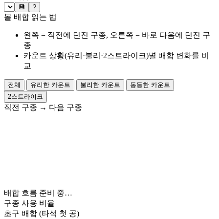
💾
?
볼 배합 읽는 법
왼쪽 = 직전에 던진 구종, 오른쪽 = 바로 다음에 던진 구
종
카운트 상황(유리·불리·2스트라이크)별 배합 변화를 비
교
전체
유리한 카운트
불리한 카운트
동등한 카운트
2스트라이크
직전 구종
→
다음 구종
배합 흐름 준비 중…
구종 사용 비율
초구 배합
(타석 첫 공)