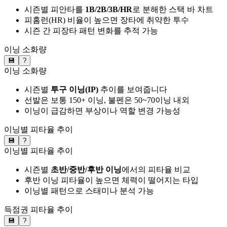
시즌별 피안타를
1B/2B/3B/HR
로 분해한 스택 바 차트
피홈런(HR) 비율이 높으면 장타에 취약한 투수
시즌 간 피장타 패턴 변화를 추적 가능
이닝 소화량
💾
?
이닝 소화량
시즌별
투구 이닝(IP)
추이를 보여줍니다
선발은 보통 150+ 이닝, 불펜은 50~70이닝 내외
이닝이 급감하면 부상이나 역할 변경 가능성
이닝별 피타율 추이
💾
?
이닝별 피타율 추이
시즌별
초반/중반/후반 이닝
에서의 피타율 비교
후반 이닝 피타율이 높으면 체력이 떨어지는 타입
이닝별 패턴으로 스태미나 분석 가능
득점권 피타율 추이
💾
?