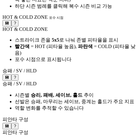
하단 시즌 범례를 클릭해 복수 시즌 비교 가능
HOT & COLD ZONE
포수 시점
💾
?
HOT & COLD ZONE
스트라이크 존을
5x5
로 나눠 존별 피타율을 표시
빨간색
= HOT (피타율 높음),
파란색
= COLD (피타율 낮
음)
포수 시점으로 표시됩니다
승패 / SV / HLD
💾
?
승패 / SV / HLD
시즌별
승리, 패배, 세이브, 홀드
추이
선발은 승패, 마무리는 세이브, 중계는 홀드가 주요 지표
역할 변화를 추적할 수 있습니다
피안타 구성
💾
?
피안타 구성