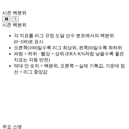
시즌 백분위
💾
?
시즌 백분위
각 지표를 리그 규정 도달 선수 분포에서의 백분위
(0~100)로 표시
오른쪽(100)일수록 리그 최상위, 왼쪽(0)일수록 최하위
파랑 = 하위 · 빨강 = 상위 (ERA·K%처럼 낮을수록 좋은
지표는 자동 반전)
막대 안 숫자 = 백분위, 오른쪽 = 실제 기록값, 가운데 점
선 = 리그 중앙값
주요 스탯