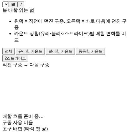
💾
?
볼 배합 읽는 법
왼쪽 = 직전에 던진 구종, 오른쪽 = 바로 다음에 던진 구
종
카운트 상황(유리·불리·2스트라이크)별 배합 변화를 비
교
전체
유리한 카운트
불리한 카운트
동등한 카운트
2스트라이크
직전 구종
→
다음 구종
배합 흐름 준비 중…
구종 사용 비율
초구 배합
(타석 첫 공)