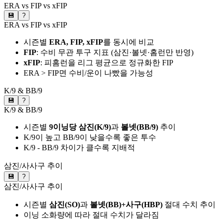
ERA vs FIP vs xFIP
💾
?
ERA vs FIP vs xFIP
시즌별
ERA, FIP, xFIP
를 동시에 비교
FIP
: 수비 무관 투구 지표 (삼진·볼넷·홈런만 반영)
xFIP
: 피홈런을 리그 평균으로 정규화한 FIP
ERA > FIP면 수비/운이 나빴을 가능성
K/9 & BB/9
💾
?
K/9 & BB/9
시즌별
9이닝당 삼진(K/9)
과
볼넷(BB/9)
추이
K/9이 높고 BB/9이 낮을수록 좋은 투수
K/9 - BB/9 차이가 클수록 지배적
삼진/사사구 추이
💾
?
삼진/사사구 추이
시즌별
삼진(SO)
과
볼넷(BB)+사구(HBP)
절대 수치 추이
이닝 소화량에 따라 절대 수치가 달라짐