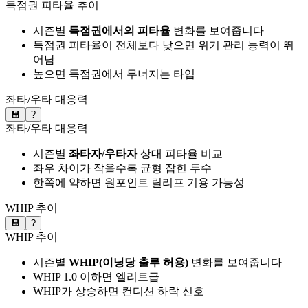
득점권 피타율 추이
시즌별
득점권에서의 피타율
변화를 보여줍니다
득점권 피타율이 전체보다 낮으면 위기 관리 능력이 뛰
어남
높으면 득점권에서 무너지는 타입
좌타/우타 대응력
💾
?
좌타/우타 대응력
시즌별
좌타자/우타자
상대 피타율 비교
좌우 차이가 작을수록 균형 잡힌 투수
한쪽에 약하면 원포인트 릴리프 기용 가능성
WHIP 추이
💾
?
WHIP 추이
시즌별
WHIP(이닝당 출루 허용)
변화를 보여줍니다
WHIP 1.0 이하면 엘리트급
WHIP가 상승하면 컨디션 하락 신호