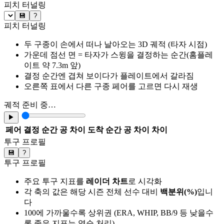
피치 터널링
💾
?
피치 터널링
두 구종이 손에서 떠나 날아오는 3D 궤적 (타자 시점)
가운데 점선 면 = 타자가 스윙을 결정하는 순간(홈플레
이트 약 7.3m 앞)
결정 순간엔 겹쳐 보이다가 플레이트에서 갈라짐
오른쪽 표에서 다른 구종 페어를 고르면 다시 재생
궤적 준비 중…
▶
페어
결정 순간 공 차이
도착 순간 공 차이
차이
투구 프로필
💾
?
투구 프로필
주요 투구 지표를
레이더 차트
로 시각화
각 축의 값은 해당 시즌 전체 선수 대비
백분위(%)
입니
다
100에 가까울수록 상위권 (ERA, WHIP, BB/9 등 낮을수
록 좋은 지표는 역순 처리)