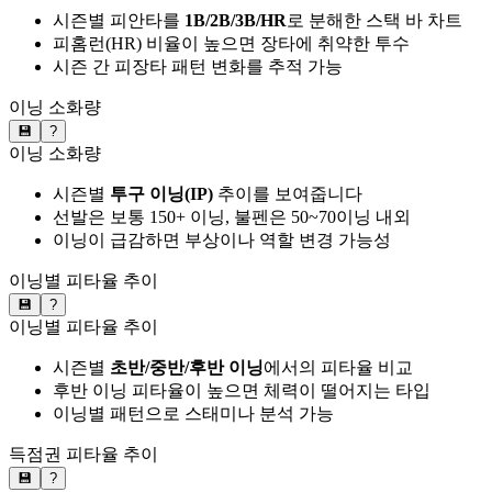
시즌별 피안타를
1B/2B/3B/HR
로 분해한 스택 바 차트
피홈런(HR) 비율이 높으면 장타에 취약한 투수
시즌 간 피장타 패턴 변화를 추적 가능
이닝 소화량
💾
?
이닝 소화량
시즌별
투구 이닝(IP)
추이를 보여줍니다
선발은 보통 150+ 이닝, 불펜은 50~70이닝 내외
이닝이 급감하면 부상이나 역할 변경 가능성
이닝별 피타율 추이
💾
?
이닝별 피타율 추이
시즌별
초반/중반/후반 이닝
에서의 피타율 비교
후반 이닝 피타율이 높으면 체력이 떨어지는 타입
이닝별 패턴으로 스태미나 분석 가능
득점권 피타율 추이
💾
?