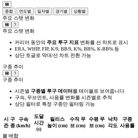
💾
종합
연도별
일자별
경기별
상황별
주요 스탯 변화
💾
?
주요 스탯 변화
커리어 동안의
주요 투구 지표
변화를 선 차트로 표시
ERA, WHIP, FIP, K/9, BB/9, K%, BB%, K-BB% 등
상단 토글로 막대/선 차트 전환 가능
구종 추이
💾
?
구종 추이
시즌별
구종별 투구 데이터
를 테이블로 보여줍니다
구속, 무브먼트, 사용률 변화를 시즌별로 추적
상단 필터로 특정 구종만 필터링 가능
도달
시
구
릴리스
수직 무
수평 무
낙차
구종
구속
시간
즌
종
(km/h)
높이 (cm)
브 (cm)
브 (cm)
각도
사용률
(s)
볼 배합