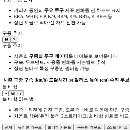
커리어 동안의
주요 투구 지표
변화를 선 차트로 표시
ERA, WHIP, FIP, K/9, BB/9, K%, BB%, K-BB% 등
상단 토글로 막대/선 차트 전환 가능
구종 추이
💾
?
구종 추이
시즌별
구종별 투구 데이터
를 테이블로 보여줍니다
구속, 무브먼트, 사용률 변화를 시즌별로 추적
상단 필터로 특정 구종만 필터링 가능
시즌
구종
구속 (km/h)
도달시간 (s)
릴리스 높이 (cm)
수직 무브 
볼 배합
💾
?
볼 배합 읽는 법
왼쪽 = 직전에 던진 구종, 오른쪽 = 바로 다음에 던진 구종
카운트 상황(유리·불리·2스트라이크)별 배합 변화를 비교
전체
유리한 카운트
불리한 카운트
동등한 카운트
2스트라이크