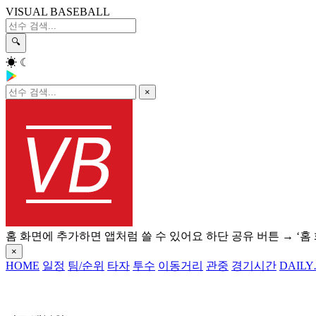
VISUAL BASEBALL
🔍
☀
☾
×
홈 화면에 추가하면 앱처럼 쓸 수 있어요
하단 공유 버튼 → ‘홈
×
HOME
일정
팀/순위
타자
투수
이동거리
관중
경기시간
DAILY