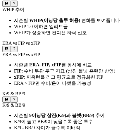
💾
?
WHIP 추이
시즌별
WHIP(이닝당 출루 허용)
변화를 보여줍니다
WHIP 1.0 이하면 엘리트급
WHIP가 상승하면 컨디션 하락 신호
ERA vs FIP vs xFIP
💾
?
ERA vs FIP vs xFIP
시즌별
ERA, FIP, xFIP
를 동시에 비교
FIP
: 수비 무관 투구 지표 (삼진·볼넷·홈런만 반영)
xFIP
: 피홈런을 리그 평균으로 정규화한 FIP
ERA > FIP면 수비/운이 나빴을 가능성
K/9 & BB/9
💾
?
K/9 & BB/9
시즌별
9이닝당 삼진(K/9)
과
볼넷(BB/9)
추이
K/9이 높고 BB/9이 낮을수록 좋은 투수
K/9 - BB/9 차이가 클수록 지배적