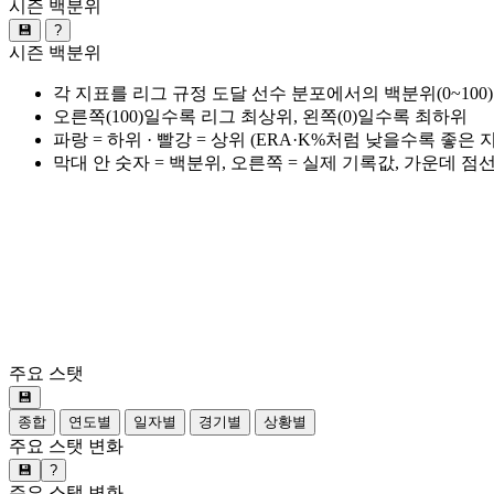
시즌 백분위
💾
?
시즌 백분위
각 지표를 리그 규정 도달 선수 분포에서의 백분위(0~100
오른쪽(100)일수록 리그 최상위, 왼쪽(0)일수록 최하위
파랑 = 하위 · 빨강 = 상위 (ERA·K%처럼 낮을수록 좋은
막대 안 숫자 = 백분위, 오른쪽 = 실제 기록값, 가운데 점
주요 스탯
💾
종합
연도별
일자별
경기별
상황별
주요 스탯 변화
💾
?
주요 스탯 변화