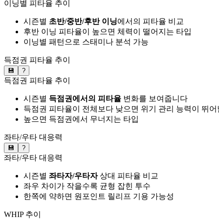
이닝별 피타율 추이
시즌별
초반/중반/후반 이닝
에서의 피타율 비교
후반 이닝 피타율이 높으면 체력이 떨어지는 타입
이닝별 패턴으로 스태미나 분석 가능
득점권 피타율 추이
💾
?
득점권 피타율 추이
시즌별
득점권에서의 피타율
변화를 보여줍니다
득점권 피타율이 전체보다 낮으면 위기 관리 능력이 뛰어
높으면 득점권에서 무너지는 타입
좌타/우타 대응력
💾
?
좌타/우타 대응력
시즌별
좌타자/우타자
상대 피타율 비교
좌우 차이가 작을수록 균형 잡힌 투수
한쪽에 약하면 원포인트 릴리프 기용 가능성
WHIP 추이