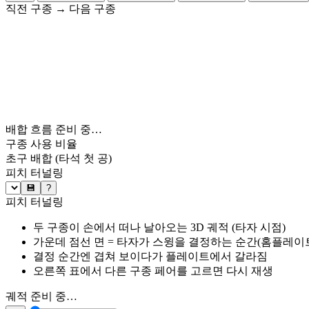
직전 구종
→
다음 구종
배합 흐름 준비 중…
구종 사용 비율
초구 배합
(타석 첫 공)
피치 터널링
💾
?
피치 터널링
두 구종이 손에서 떠나 날아오는 3D 궤적 (타자 시점)
가운데 점선 면 = 타자가 스윙을 결정하는 순간(홈플레이트 약
결정 순간엔 겹쳐 보이다가 플레이트에서 갈라짐
오른쪽 표에서 다른 구종 페어를 고르면 다시 재생
궤적 준비 중…