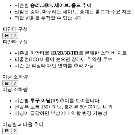
시즌별
승리, 패배, 세이브, 홀드
추이
선발은 승패, 마무리는 세이브, 중계는 홀드가 주요 지표
역할 변화를 추적할 수 있습니다
피안타 구성
💾
?
피안타 구성
시즌별 피안타를
1B/2B/3B/HR
로 분해한 스택 바 차트
피홈런(HR) 비율이 높으면 장타에 취약한 투수
시즌 간 피장타 패턴 변화를 추적 가능
이닝 소화량
💾
?
이닝 소화량
시즌별
투구 이닝(IP)
추이를 보여줍니다
선발은 보통 150+ 이닝, 불펜은 50~70이닝 내외
이닝이 급감하면 부상이나 역할 변경 가능성
이닝별 피타율 추이
💾
?