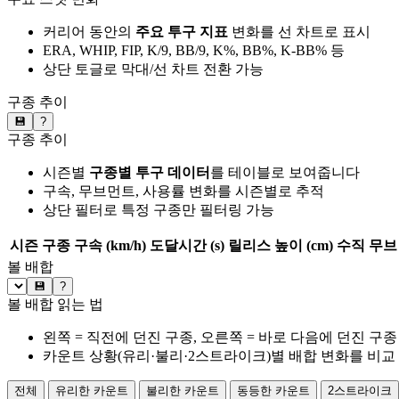
커리어 동안의
주요 투구 지표
변화를 선 차트로 표시
ERA, WHIP, FIP, K/9, BB/9, K%, BB%, K-BB% 등
상단 토글로 막대/선 차트 전환 가능
구종 추이
💾
?
구종 추이
시즌별
구종별 투구 데이터
를 테이블로 보여줍니다
구속, 무브먼트, 사용률 변화를 시즌별로 추적
상단 필터로 특정 구종만 필터링 가능
시즌
구종
구속 (km/h)
도달시간 (s)
릴리스 높이 (cm)
수직 무브 
볼 배합
💾
?
볼 배합 읽는 법
왼쪽 = 직전에 던진 구종, 오른쪽 = 바로 다음에 던진 구종
카운트 상황(유리·불리·2스트라이크)별 배합 변화를 비교
전체
유리한 카운트
불리한 카운트
동등한 카운트
2스트라이크