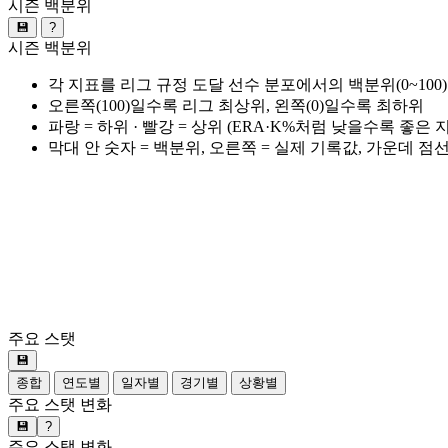
시즌 백분위
💾
?
시즌 백분위
각 지표를 리그 규정 도달 선수 분포에서의 백분위(0~100
오른쪽(100)일수록 리그 최상위, 왼쪽(0)일수록 최하위
파랑 = 하위 · 빨강 = 상위 (ERA·K%처럼 낮을수록 좋은
막대 안 숫자 = 백분위, 오른쪽 = 실제 기록값, 가운데 점
주요 스탯
💾
종합
연도별
일자별
경기별
상황별
주요 스탯 변화
💾
?
주요 스탯 변화