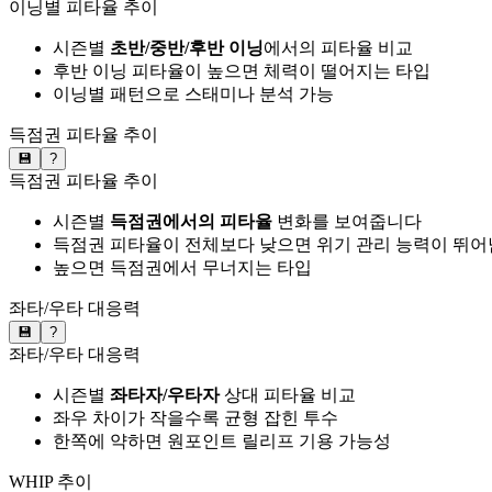
이닝별 피타율 추이
시즌별
초반/중반/후반 이닝
에서의 피타율 비교
후반 이닝 피타율이 높으면 체력이 떨어지는 타입
이닝별 패턴으로 스태미나 분석 가능
득점권 피타율 추이
💾
?
득점권 피타율 추이
시즌별
득점권에서의 피타율
변화를 보여줍니다
득점권 피타율이 전체보다 낮으면 위기 관리 능력이 뛰어
높으면 득점권에서 무너지는 타입
좌타/우타 대응력
💾
?
좌타/우타 대응력
시즌별
좌타자/우타자
상대 피타율 비교
좌우 차이가 작을수록 균형 잡힌 투수
한쪽에 약하면 원포인트 릴리프 기용 가능성
WHIP 추이