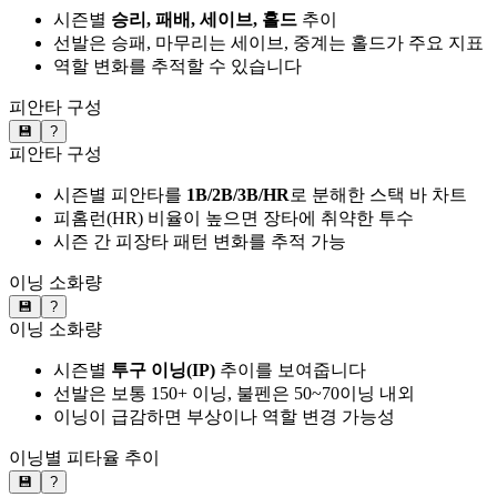
시즌별
승리, 패배, 세이브, 홀드
추이
선발은 승패, 마무리는 세이브, 중계는 홀드가 주요 지표
역할 변화를 추적할 수 있습니다
피안타 구성
💾
?
피안타 구성
시즌별 피안타를
1B/2B/3B/HR
로 분해한 스택 바 차트
피홈런(HR) 비율이 높으면 장타에 취약한 투수
시즌 간 피장타 패턴 변화를 추적 가능
이닝 소화량
💾
?
이닝 소화량
시즌별
투구 이닝(IP)
추이를 보여줍니다
선발은 보통 150+ 이닝, 불펜은 50~70이닝 내외
이닝이 급감하면 부상이나 역할 변경 가능성
이닝별 피타율 추이
💾
?