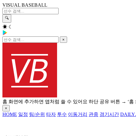
VISUAL BASEBALL
🔍
☀
☾
×
홈 화면에 추가하면 앱처럼 쓸 수 있어요
하단 공유 버튼 → ‘홈
×
HOME
일정
팀/순위
타자
투수
이동거리
관중
경기시간
DAILY