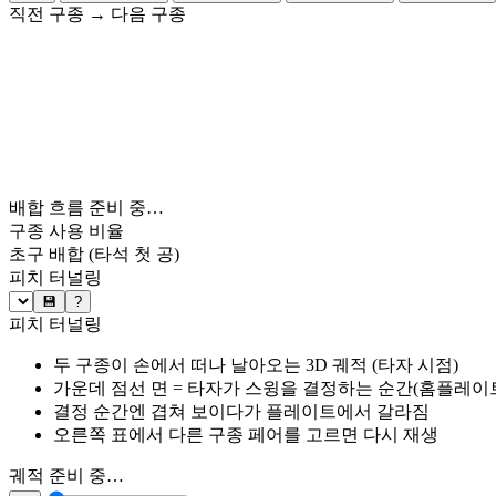
직전 구종
→
다음 구종
배합 흐름 준비 중…
구종 사용 비율
초구 배합
(타석 첫 공)
피치 터널링
💾
?
피치 터널링
두 구종이 손에서 떠나 날아오는 3D 궤적 (타자 시점)
가운데 점선 면 = 타자가 스윙을 결정하는 순간(홈플레이트 약
결정 순간엔 겹쳐 보이다가 플레이트에서 갈라짐
오른쪽 표에서 다른 구종 페어를 고르면 다시 재생
궤적 준비 중…