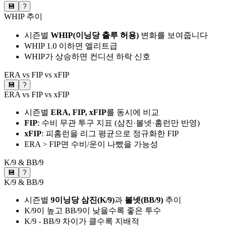
💾
?
WHIP 추이
시즌별
WHIP(이닝당 출루 허용)
변화를 보여줍니다
WHIP 1.0 이하면 엘리트급
WHIP가 상승하면 컨디션 하락 신호
ERA vs FIP vs xFIP
💾
?
ERA vs FIP vs xFIP
시즌별
ERA, FIP, xFIP
를 동시에 비교
FIP
: 수비 무관 투구 지표 (삼진·볼넷·홈런만 반영)
xFIP
: 피홈런을 리그 평균으로 정규화한 FIP
ERA > FIP면 수비/운이 나빴을 가능성
K/9 & BB/9
💾
?
K/9 & BB/9
시즌별
9이닝당 삼진(K/9)
과
볼넷(BB/9)
추이
K/9이 높고 BB/9이 낮을수록 좋은 투수
K/9 - BB/9 차이가 클수록 지배적