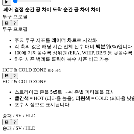
▶
페어
결정 순간 공 차이
도착 순간 공 차이
차이
투구 프로필
💾
?
투구 프로필
주요 투구 지표를
레이더 차트
로 시각화
각 축의 값은 해당 시즌 전체 선수 대비
백분위(%)
입니다
100에 가까울수록 상위권 (ERA, WHIP, BB/9 등 낮을수
하단 시즌 범례를 클릭해 복수 시즌 비교 가능
HOT & COLD ZONE
포수 시점
💾
?
HOT & COLD ZONE
스트라이크 존을
5x5
로 나눠 존별 피타율을 표시
빨간색
= HOT (피타율 높음),
파란색
= COLD (피타율 낮
포수 시점으로 표시됩니다
승패 / SV / HLD
💾
?
승패 / SV / HLD