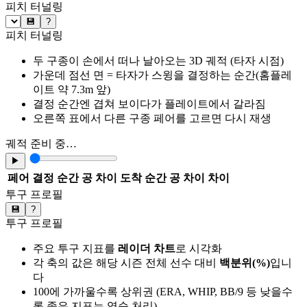
피치 터널링
💾
?
피치 터널링
두 구종이 손에서 떠나 날아오는 3D 궤적 (타자 시점)
가운데 점선 면 = 타자가 스윙을 결정하는 순간(홈플레
이트 약 7.3m 앞)
결정 순간엔 겹쳐 보이다가 플레이트에서 갈라짐
오른쪽 표에서 다른 구종 페어를 고르면 다시 재생
궤적 준비 중…
▶
페어
결정 순간 공 차이
도착 순간 공 차이
차이
투구 프로필
💾
?
투구 프로필
주요 투구 지표를
레이더 차트
로 시각화
각 축의 값은 해당 시즌 전체 선수 대비
백분위(%)
입니
다
100에 가까울수록 상위권 (ERA, WHIP, BB/9 등 낮을수
록 좋은 지표는 역순 처리)