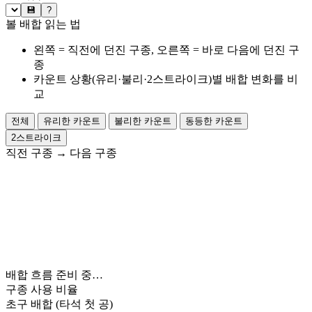
💾
?
볼 배합 읽는 법
왼쪽 = 직전에 던진 구종, 오른쪽 = 바로 다음에 던진 구
종
카운트 상황(유리·불리·2스트라이크)별 배합 변화를 비
교
전체
유리한 카운트
불리한 카운트
동등한 카운트
2스트라이크
직전 구종
→
다음 구종
배합 흐름 준비 중…
구종 사용 비율
초구 배합
(타석 첫 공)