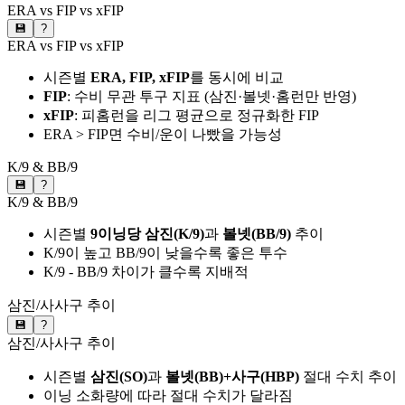
ERA vs FIP vs xFIP
💾
?
ERA vs FIP vs xFIP
시즌별
ERA, FIP, xFIP
를 동시에 비교
FIP
: 수비 무관 투구 지표 (삼진·볼넷·홈런만 반영)
xFIP
: 피홈런을 리그 평균으로 정규화한 FIP
ERA > FIP면 수비/운이 나빴을 가능성
K/9 & BB/9
💾
?
K/9 & BB/9
시즌별
9이닝당 삼진(K/9)
과
볼넷(BB/9)
추이
K/9이 높고 BB/9이 낮을수록 좋은 투수
K/9 - BB/9 차이가 클수록 지배적
삼진/사사구 추이
💾
?
삼진/사사구 추이
시즌별
삼진(SO)
과
볼넷(BB)+사구(HBP)
절대 수치 추이
이닝 소화량에 따라 절대 수치가 달라짐