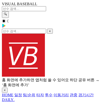
VISUAL BASEBALL
🔍
☀
☾
×
홈 화면에 추가하면 앱처럼 쓸 수 있어요
하단 공유 버튼 →
‘홈 화면에 추가’
×
HOME
일정
팀/순위
타자
투수
이동거리
관중
경기시간
DAILY
.