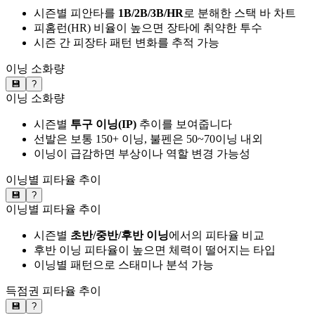
시즌별 피안타를
1B/2B/3B/HR
로 분해한 스택 바 차트
피홈런(HR) 비율이 높으면 장타에 취약한 투수
시즌 간 피장타 패턴 변화를 추적 가능
이닝 소화량
💾
?
이닝 소화량
시즌별
투구 이닝(IP)
추이를 보여줍니다
선발은 보통 150+ 이닝, 불펜은 50~70이닝 내외
이닝이 급감하면 부상이나 역할 변경 가능성
이닝별 피타율 추이
💾
?
이닝별 피타율 추이
시즌별
초반/중반/후반 이닝
에서의 피타율 비교
후반 이닝 피타율이 높으면 체력이 떨어지는 타입
이닝별 패턴으로 스태미나 분석 가능
득점권 피타율 추이
💾
?