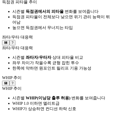
득점권 피타율 추이
시즌별
득점권에서의 피타율
변화를 보여줍니다
득점권 피타율이 전체보다 낮으면 위기 관리 능력이 뛰
어남
높으면 득점권에서 무너지는 타입
좌타/우타 대응력
💾
?
좌타/우타 대응력
시즌별
좌타자/우타자
상대 피타율 비교
좌우 차이가 작을수록 균형 잡힌 투수
한쪽에 약하면 원포인트 릴리프 기용 가능성
WHIP 추이
💾
?
WHIP 추이
시즌별
WHIP(이닝당 출루 허용)
변화를 보여줍니다
WHIP 1.0 이하면 엘리트급
WHIP가 상승하면 컨디션 하락 신호