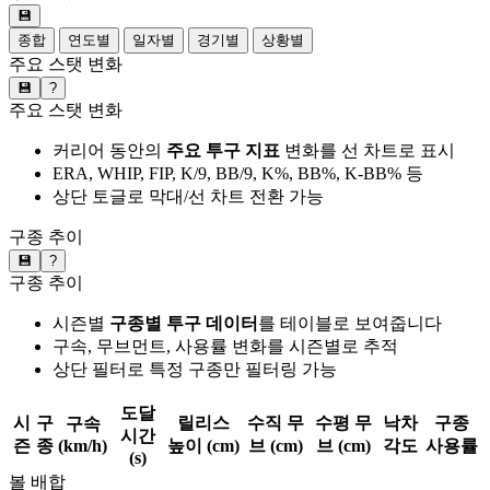
💾
종합
연도별
일자별
경기별
상황별
주요 스탯 변화
💾
?
주요 스탯 변화
커리어 동안의
주요 투구 지표
변화를 선 차트로 표시
ERA, WHIP, FIP, K/9, BB/9, K%, BB%, K-BB% 등
상단 토글로 막대/선 차트 전환 가능
구종 추이
💾
?
구종 추이
시즌별
구종별 투구 데이터
를 테이블로 보여줍니다
구속, 무브먼트, 사용률 변화를 시즌별로 추적
상단 필터로 특정 구종만 필터링 가능
도달
시
구
릴리스
수직 무
수평 무
낙차
구종
구속
시간
즌
종
(km/h)
높이 (cm)
브 (cm)
브 (cm)
각도
사용률
(s)
볼 배합