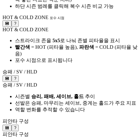
하단 시즌 범례를 클릭해 복수 시즌 비교 가능
HOT & COLD ZONE
포수 시점
💾
?
HOT & COLD ZONE
스트라이크 존을
5x5
로 나눠 존별 피타율을 표시
빨간색
= HOT (피타율 높음),
파란색
= COLD (피타율 낮
음)
포수 시점으로 표시됩니다
승패 / SV / HLD
💾
?
승패 / SV / HLD
시즌별
승리, 패배, 세이브, 홀드
추이
선발은 승패, 마무리는 세이브, 중계는 홀드가 주요 지표
역할 변화를 추적할 수 있습니다
피안타 구성
💾
?
피안타 구성