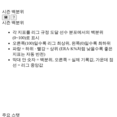
시즌 백분위
💾
?
시즌 백분위
각 지표를 리그 규정 도달 선수 분포에서의 백분위
(0~100)로 표시
오른쪽(100)일수록 리그 최상위, 왼쪽(0)일수록 최하위
파랑 = 하위 · 빨강 = 상위 (ERA·K%처럼 낮을수록 좋은
지표는 자동 반전)
막대 안 숫자 = 백분위, 오른쪽 = 실제 기록값, 가운데 점
선 = 리그 중앙값
주요 스탯