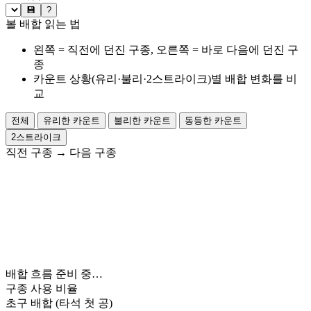
💾
?
볼 배합 읽는 법
왼쪽 = 직전에 던진 구종, 오른쪽 = 바로 다음에 던진 구
종
카운트 상황(유리·불리·2스트라이크)별 배합 변화를 비
교
전체
유리한 카운트
불리한 카운트
동등한 카운트
2스트라이크
직전 구종
→
다음 구종
배합 흐름 준비 중…
구종 사용 비율
초구 배합
(타석 첫 공)