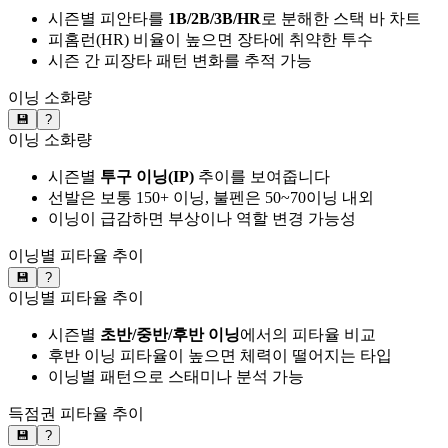
시즌별 피안타를
1B/2B/3B/HR
로 분해한 스택 바 차트
피홈런(HR) 비율이 높으면 장타에 취약한 투수
시즌 간 피장타 패턴 변화를 추적 가능
이닝 소화량
💾
?
이닝 소화량
시즌별
투구 이닝(IP)
추이를 보여줍니다
선발은 보통 150+ 이닝, 불펜은 50~70이닝 내외
이닝이 급감하면 부상이나 역할 변경 가능성
이닝별 피타율 추이
💾
?
이닝별 피타율 추이
시즌별
초반/중반/후반 이닝
에서의 피타율 비교
후반 이닝 피타율이 높으면 체력이 떨어지는 타입
이닝별 패턴으로 스태미나 분석 가능
득점권 피타율 추이
💾
?