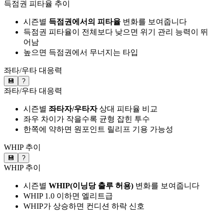
득점권 피타율 추이
시즌별
득점권에서의 피타율
변화를 보여줍니다
득점권 피타율이 전체보다 낮으면 위기 관리 능력이 뛰
어남
높으면 득점권에서 무너지는 타입
좌타/우타 대응력
💾
?
좌타/우타 대응력
시즌별
좌타자/우타자
상대 피타율 비교
좌우 차이가 작을수록 균형 잡힌 투수
한쪽에 약하면 원포인트 릴리프 기용 가능성
WHIP 추이
💾
?
WHIP 추이
시즌별
WHIP(이닝당 출루 허용)
변화를 보여줍니다
WHIP 1.0 이하면 엘리트급
WHIP가 상승하면 컨디션 하락 신호