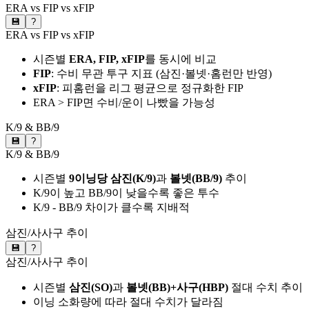
ERA vs FIP vs xFIP
💾
?
ERA vs FIP vs xFIP
시즌별
ERA, FIP, xFIP
를 동시에 비교
FIP
: 수비 무관 투구 지표 (삼진·볼넷·홈런만 반영)
xFIP
: 피홈런을 리그 평균으로 정규화한 FIP
ERA > FIP면 수비/운이 나빴을 가능성
K/9 & BB/9
💾
?
K/9 & BB/9
시즌별
9이닝당 삼진(K/9)
과
볼넷(BB/9)
추이
K/9이 높고 BB/9이 낮을수록 좋은 투수
K/9 - BB/9 차이가 클수록 지배적
삼진/사사구 추이
💾
?
삼진/사사구 추이
시즌별
삼진(SO)
과
볼넷(BB)+사구(HBP)
절대 수치 추이
이닝 소화량에 따라 절대 수치가 달라짐