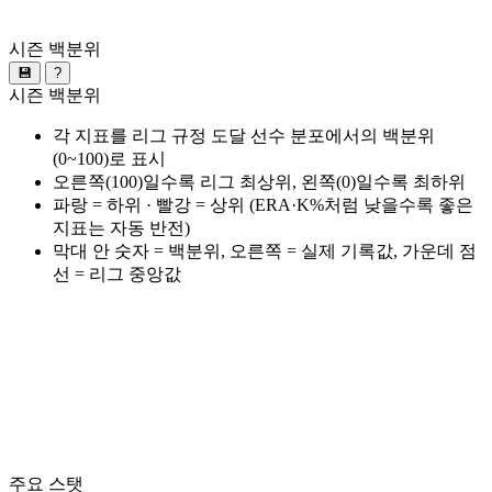
시즌 백분위
💾
?
시즌 백분위
각 지표를 리그 규정 도달 선수 분포에서의 백분위
(0~100)로 표시
오른쪽(100)일수록 리그 최상위, 왼쪽(0)일수록 최하위
파랑 = 하위 · 빨강 = 상위 (ERA·K%처럼 낮을수록 좋은
지표는 자동 반전)
막대 안 숫자 = 백분위, 오른쪽 = 실제 기록값, 가운데 점
선 = 리그 중앙값
주요 스탯