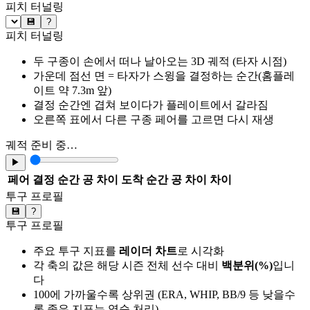
피치 터널링
💾
?
피치 터널링
두 구종이 손에서 떠나 날아오는 3D 궤적 (타자 시점)
가운데 점선 면 = 타자가 스윙을 결정하는 순간(홈플레
이트 약 7.3m 앞)
결정 순간엔 겹쳐 보이다가 플레이트에서 갈라짐
오른쪽 표에서 다른 구종 페어를 고르면 다시 재생
궤적 준비 중…
▶
페어
결정 순간 공 차이
도착 순간 공 차이
차이
투구 프로필
💾
?
투구 프로필
주요 투구 지표를
레이더 차트
로 시각화
각 축의 값은 해당 시즌 전체 선수 대비
백분위(%)
입니
다
100에 가까울수록 상위권 (ERA, WHIP, BB/9 등 낮을수
록 좋은 지표는 역순 처리)