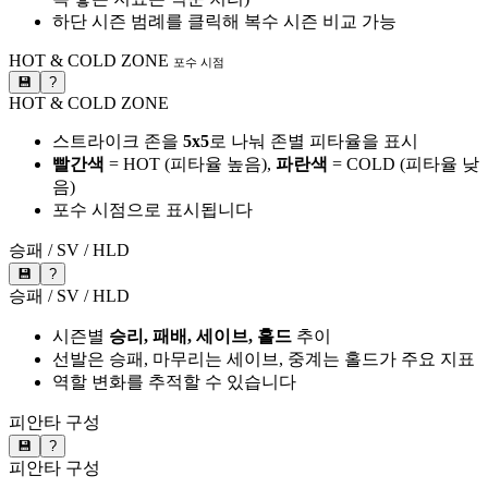
하단 시즌 범례를 클릭해 복수 시즌 비교 가능
HOT & COLD ZONE
포수 시점
💾
?
HOT & COLD ZONE
스트라이크 존을
5x5
로 나눠 존별 피타율을 표시
빨간색
= HOT (피타율 높음),
파란색
= COLD (피타율 낮
음)
포수 시점으로 표시됩니다
승패 / SV / HLD
💾
?
승패 / SV / HLD
시즌별
승리, 패배, 세이브, 홀드
추이
선발은 승패, 마무리는 세이브, 중계는 홀드가 주요 지표
역할 변화를 추적할 수 있습니다
피안타 구성
💾
?
피안타 구성