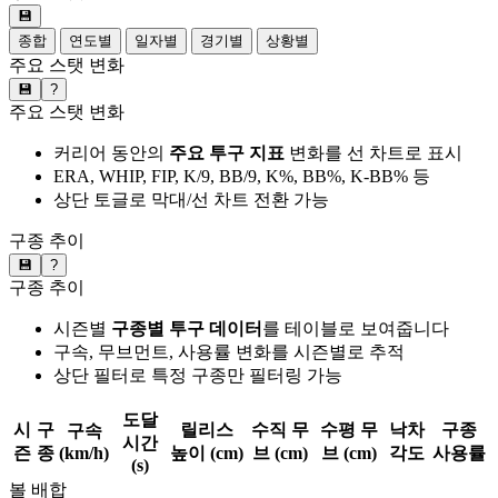
💾
종합
연도별
일자별
경기별
상황별
주요 스탯 변화
💾
?
주요 스탯 변화
커리어 동안의
주요 투구 지표
변화를 선 차트로 표시
ERA, WHIP, FIP, K/9, BB/9, K%, BB%, K-BB% 등
상단 토글로 막대/선 차트 전환 가능
구종 추이
💾
?
구종 추이
시즌별
구종별 투구 데이터
를 테이블로 보여줍니다
구속, 무브먼트, 사용률 변화를 시즌별로 추적
상단 필터로 특정 구종만 필터링 가능
도달
시
구
릴리스
수직 무
수평 무
낙차
구종
구속
시간
즌
종
(km/h)
높이 (cm)
브 (cm)
브 (cm)
각도
사용률
(s)
볼 배합