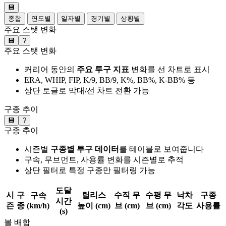
💾
종합
연도별
일자별
경기별
상황별
주요 스탯 변화
💾
?
주요 스탯 변화
커리어 동안의
주요 투구 지표
변화를 선 차트로 표시
ERA, WHIP, FIP, K/9, BB/9, K%, BB%, K-BB% 등
상단 토글로 막대/선 차트 전환 가능
구종 추이
💾
?
구종 추이
시즌별
구종별 투구 데이터
를 테이블로 보여줍니다
구속, 무브먼트, 사용률 변화를 시즌별로 추적
상단 필터로 특정 구종만 필터링 가능
도달
시
구
릴리스
수직 무
수평 무
낙차
구종
구속
시간
즌
종
(km/h)
높이 (cm)
브 (cm)
브 (cm)
각도
사용률
(s)
볼 배합