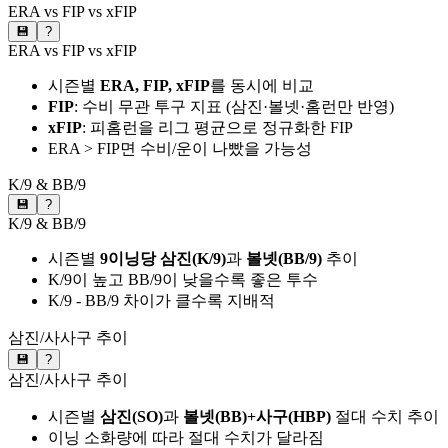
ERA vs FIP vs xFIP
💾
?
ERA vs FIP vs xFIP
시즌별
ERA, FIP, xFIP
를 동시에 비교
FIP
: 수비 무관 투구 지표 (삼진·볼넷·홈런만 반영)
xFIP
: 피홈런을 리그 평균으로 정규화한 FIP
ERA > FIP면 수비/운이 나빴을 가능성
K/9 & BB/9
💾
?
K/9 & BB/9
시즌별
9이닝당 삼진(K/9)
과
볼넷(BB/9)
추이
K/9이 높고 BB/9이 낮을수록 좋은 투수
K/9 - BB/9 차이가 클수록 지배적
삼진/사사구 추이
💾
?
삼진/사사구 추이
시즌별
삼진(SO)
과
볼넷(BB)+사구(HBP)
절대 수치 추이
이닝 소화량에 따라 절대 수치가 달라짐