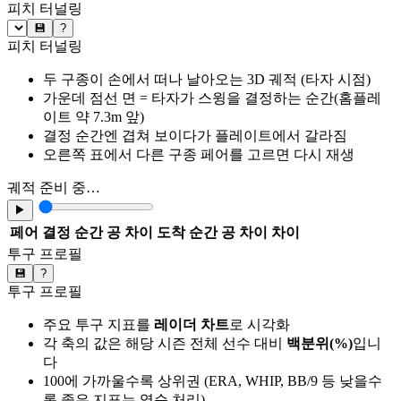
피치 터널링
💾
?
피치 터널링
두 구종이 손에서 떠나 날아오는 3D 궤적 (타자 시점)
가운데 점선 면 = 타자가 스윙을 결정하는 순간(홈플레
이트 약 7.3m 앞)
결정 순간엔 겹쳐 보이다가 플레이트에서 갈라짐
오른쪽 표에서 다른 구종 페어를 고르면 다시 재생
궤적 준비 중…
▶
페어
결정 순간 공 차이
도착 순간 공 차이
차이
투구 프로필
💾
?
투구 프로필
주요 투구 지표를
레이더 차트
로 시각화
각 축의 값은 해당 시즌 전체 선수 대비
백분위(%)
입니
다
100에 가까울수록 상위권 (ERA, WHIP, BB/9 등 낮을수
록 좋은 지표는 역순 처리)