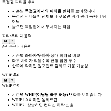
득점권 피타율 추이
시즌별
득점권에서의 피타율
변화를 보여줍니다
득점권 피타율이 전체보다 낮으면 위기 관리 능력이 뛰
어남
높으면 득점권에서 무너지는 타입
좌타/우타 대응력
💾
?
좌타/우타 대응력
시즌별
좌타자/우타자
상대 피타율 비교
좌우 차이가 작을수록 균형 잡힌 투수
한쪽에 약하면 원포인트 릴리프 기용 가능성
WHIP 추이
💾
?
WHIP 추이
시즌별
WHIP(이닝당 출루 허용)
변화를 보여줍니다
WHIP 1.0 이하면 엘리트급
WHIP가 상승하면 컨디션 하락 신호