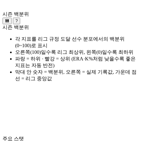
시즌 백분위
💾
?
시즌 백분위
각 지표를 리그 규정 도달 선수 분포에서의 백분위
(0~100)로 표시
오른쪽(100)일수록 리그 최상위, 왼쪽(0)일수록 최하위
파랑 = 하위 · 빨강 = 상위 (ERA·K%처럼 낮을수록 좋은
지표는 자동 반전)
막대 안 숫자 = 백분위, 오른쪽 = 실제 기록값, 가운데 점
선 = 리그 중앙값
주요 스탯