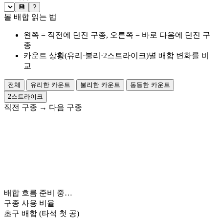
💾
?
볼 배합 읽는 법
왼쪽 = 직전에 던진 구종, 오른쪽 = 바로 다음에 던진 구
종
카운트 상황(유리·불리·2스트라이크)별 배합 변화를 비
교
전체
유리한 카운트
불리한 카운트
동등한 카운트
2스트라이크
직전 구종
→
다음 구종
배합 흐름 준비 중…
구종 사용 비율
초구 배합
(타석 첫 공)