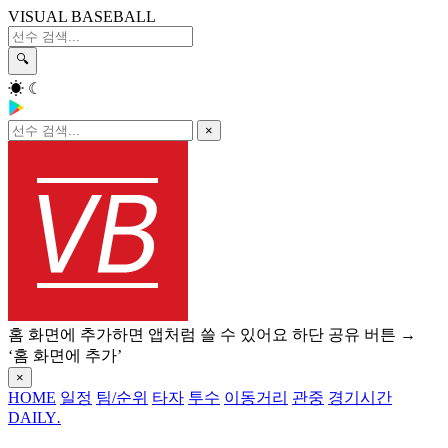
VISUAL BASEBALL
🔍
☀
☾
×
홈 화면에 추가하면 앱처럼 쓸 수 있어요
하단 공유 버튼 →
‘홈 화면에 추가’
×
HOME
일정
팀/순위
타자
투수
이동거리
관중
경기시간
DAILY
.