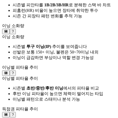
시즌별 피안타를
1B/2B/3B/HR
로 분해한 스택 바 차트
피홈런(HR) 비율이 높으면 장타에 취약한 투수
시즌 간 피장타 패턴 변화를 추적 가능
이닝 소화량
💾
?
이닝 소화량
시즌별
투구 이닝(IP)
추이를 보여줍니다
선발은 보통 150+ 이닝, 불펜은 50~70이닝 내외
이닝이 급감하면 부상이나 역할 변경 가능성
이닝별 피타율 추이
💾
?
이닝별 피타율 추이
시즌별
초반/중반/후반 이닝
에서의 피타율 비교
후반 이닝 피타율이 높으면 체력이 떨어지는 타입
이닝별 패턴으로 스태미나 분석 가능
득점권 피타율 추이
💾
?