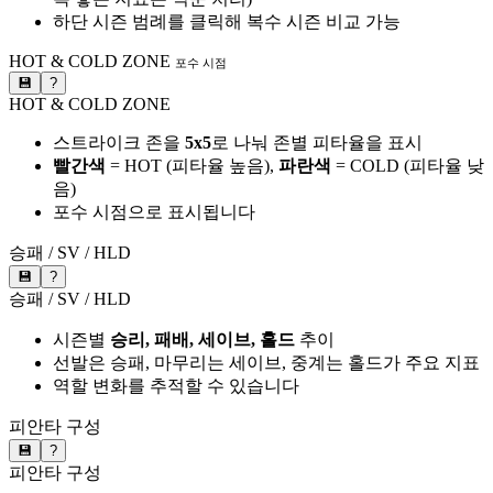
하단 시즌 범례를 클릭해 복수 시즌 비교 가능
HOT & COLD ZONE
포수 시점
💾
?
HOT & COLD ZONE
스트라이크 존을
5x5
로 나눠 존별 피타율을 표시
빨간색
= HOT (피타율 높음),
파란색
= COLD (피타율 낮
음)
포수 시점으로 표시됩니다
승패 / SV / HLD
💾
?
승패 / SV / HLD
시즌별
승리, 패배, 세이브, 홀드
추이
선발은 승패, 마무리는 세이브, 중계는 홀드가 주요 지표
역할 변화를 추적할 수 있습니다
피안타 구성
💾
?
피안타 구성